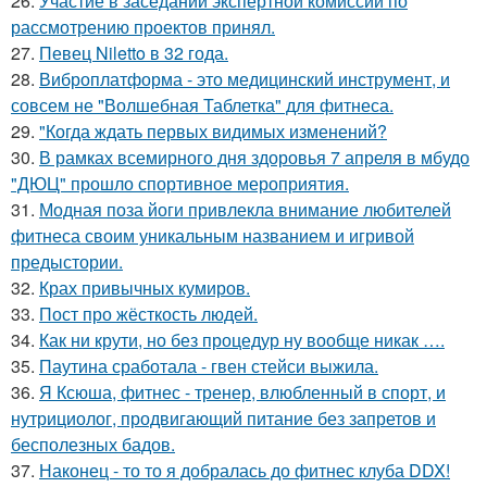
26.
Участие в заседании экспертной комиссии по
рассмотрению проектов принял.
27.
Певец Niletto в 32 года.
28.
Виброплатформа - это медицинский инструмент, и
совсем не "Волшебная Таблетка" для фитнеса.
29.
"Когда ждать первых видимых изменений?
30.
В рамках всемирного дня здоровья 7 апреля в мбудо
"ДЮЦ" прошло спортивное мероприятия.
31.
Модная поза йоги привлекла внимание любителей
фитнеса своим уникальным названием и игривой
предыстории.
32.
Крах привычных кумиров.
33.
Пост про жёсткость людей.
34.
Как ни крути, но без процедур ну вообще никак ….
35.
Паутина сработала - гвен стейси выжила.
36.
Я Ксюша, фитнес - тренер, влюбленный в спорт, и
нутрициолог, продвигающий питание без запретов и
бесполезных бадов.
37.
Наконец - то то я добралась до фитнес клуба DDX!