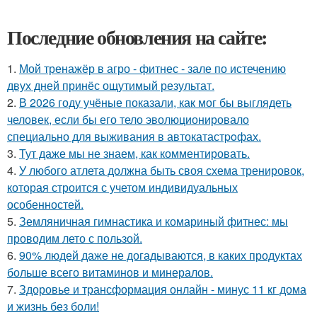
Последние обновления на сайте:
1.
Мой тренажёр в агро - фитнес - зале по истечению
двух дней принёс ощутимый результат.
2.
В 2026 году учёные показали, как мог бы выглядеть
человек, если бы его тело эволюционировало
специально для выживания в автокатастpoфах.
3.
Тут даже мы не знаем, как комментировать.
4.
У любого атлета должна быть своя схема тренировок,
которая строится с учетом индивидуальных
особенностей.
5.
Земляничная гимнастика и комариный фитнес: мы
проводим лето с пользой.
6.
90% людей даже не догадываются, в каких продуктах
больше всего витаминов и минералов.
7.
Здоровье и трансформация онлайн - минус 11 кг дома
и жизнь без боли!