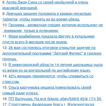
8.
Актёр Джон Сина со своей необычной и очень
красивой девушкой.
9.
Девушка заранее положила в карман несколько
таблеток, чтобы принять их во время обеда.
10.
Гвоздика - ароматная специя, которую используют не
, внимание, только в кулинарии.
11.
Мари краймбрери показала фигуру в купальнике
спустя всего 8 месяцев после родов.
12.
26 мая состоялось итоговое открытое занятие по
дополнительной программе "Детский Фитнес" в средних
группах.
13.
В нижегородской области 14-летняя школьница ушла
из жизни из-за контрольной по английскому языку.
14.
42% женщин тренируются, чтобы справиться со
стрессом.
15.
Ольга картункова решила пожертвовать своей
семьей ради успеха.
16.
ПП Ватрушка. На все блюдо: кбжу/546/б 45/ж 17/у 50.
17.
Спортсмены федерации бокса г. Железногорска