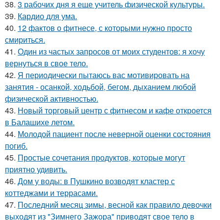
38.
3 рабочих дня я еще учитель физической культуры.
39.
Кардио для ума.
40.
12 фактов о фитнесе, с которыми нужно просто
смириться.
41.
Один из частых запросов от моих студентов: я хочу
вернуться в свое тело.
42.
Я периодически пытаюсь вас мотивировать на
занятия - осанкой, ходьбой, бегом, дыханием любой
физической активностью.
43.
Новый торговый центр с фитнесом и кафе откроется
в Балашихе летом.
44.
Молодой пациент после неверной оценки состояния
погиб.
45.
Простые сочетания продуктов, которые могут
приятно удивить.
46.
Дом у воды: в Пушкино возводят кластер с
коттеджами и террасами.
47.
Последний месяц зимы, весной как правило девочки
выходят из "Зимнего Зажора" приводят свое тело в