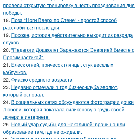
провели открытую тренировку в честь празднования дня
победы.
18.
Поза "Ноги Вверх по Стене" - простой способ
расслабиться после дня.
19.
Похоже, история действительно выходит из разряда
слухов.
20.
"Педагоги Дошколят Заряжаются Энергией Вместе с
Прогимнастикой".
21.
Блеск огней, причесок глянцы, стук веселых
каблучков.
22.
Фиаско среднего возраста.
23.
Недавно отмечали 1 год бизнес-клуба эволют,
который основал.
24.
В социальных сетях обсуждаются фотографии дочки
Любови, которая показала силиконовую грудь своей
дочери в интернете.
25.
Новый удар судьбы для Чекалиной: врачи нашли
образование там, где не ожидали.