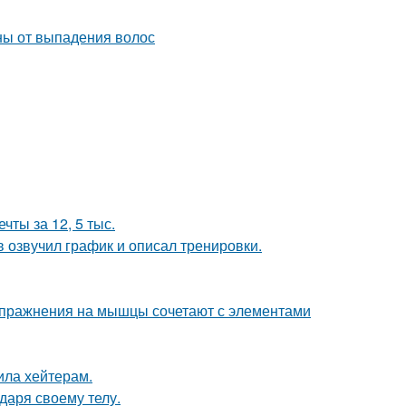
чты за 12, 5 тыс.
 озвучил график и описал тренировки.
упражнения на мышцы сочетают с элементами
ила хейтерам.
даря своему телу.