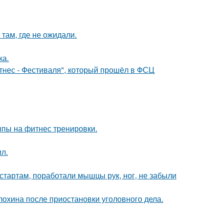
там, где не ожидали.
ка.
тнес - Фестиваля", который прошёл в ФСЦ
ппы на фитнес тренировки.
л.
стартам, поработали мышцы рук, ног, не забыли
лохина после приостановки уголовного дела.