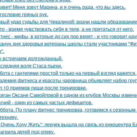
ивет! Меня зовут Марина, и я очень рада, что вы здесь.
гословие гряных рук.
вый удар судьбы для Чекалиной: врачи нашли образование 
то - время чувствовать себя в теле, а не прятаться от него.
тнес - мифы, в которые до сих пор верят - и что говорит нау
канун дня здоровья ветераны школы стали участниками "Фи
".
 встречаем долгожданный.
следняя воля Стаса пьехи.
бота с гантелями простой только на первый взгляд кажется.
адемия фитнеса и красоты чаровница объявляет набор гру
п 10 приемов пищи после тренировки.
иган Оксане Самойловой в одном из клубов Москвы измени
гний - один из самых частых дефицитов.
ббота. По плану фитнес тренировка, готовимся к сезонным 
технику.
 Очень Хочу Жить": лерчек вышла на связь из онкоцентра Б
агрила детей под опеку.