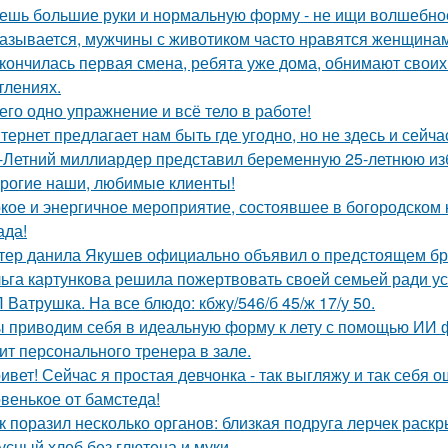
ешь большие руки и нормальную форму - не ищи волшебно
азывается, мужчины с животиком часто нравятся женщинам
кончилась первая смена, ребята уже дома, обнимают своих
тлениях.
его одно упражнение и всё тело в работе!
тернет предлагает нам быть где угодно, но не здесь и сейча
-Летний миллиардер представил беременную 25-летнюю избр
рогие наши, любимые клиенты!
кое и энергичное мероприятие, состоявшее в богородском кл
ада!
тер данила Якушев официально объявил о предстоящем бра
ьга картункова решила пожертвовать своей семьей ради ус
 Ватрушка. На все блюдо: кбжу/546/б 45/ж 17/у 50.
 приводим себя в идеальную форму к лету с помощью ИИ фит
ит персонального тренера в зале.
ивет! Сейчас я простая девчонка - так выгляжу и так себя 
венькое от бамстеда!
к поразил несколько органов: близкая подруга лерчек раск
усный хлеб без глютена и муки.