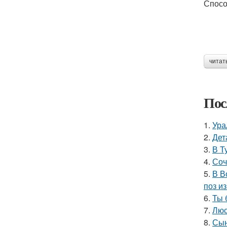
Спосо
читат
Пос
1.
Ура
2.
Дет
3.
В Т
4.
Соч
5.
В В
поз и
6.
Ты 
7.
Люс
8.
Сын