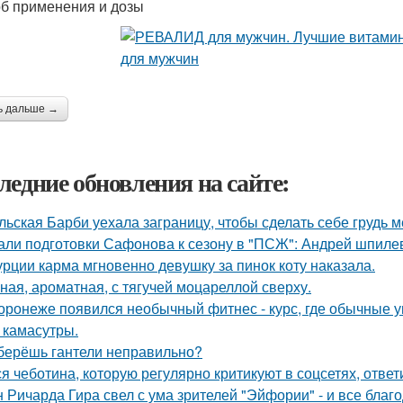
б применения и дозы
ь дальше →
ледние обновления на сайте:
льская Барби уехала заграницу, чтобы сделать себе грудь ме
али подготовки Сафонова к сезону в "ПСЖ": Андрей шпилев
урции карма мгновенно девушку за пинок коту наказала.
ная, ароматная, с тягучей моцареллой сверху.
оронеже появился необычный фитнес - курс, где обычные 
з камасутры.
берёшь гантели неправильно?
я чеботина, которую регулярно критикуют в соцсетях, ответ
 Ричарда Гира свел с ума зрителей "Эйфории" - и все благо