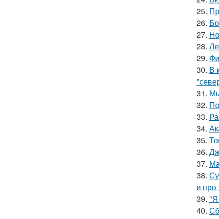
25.
Пр
26.
Бо
27.
Но
28.
Ле
29.
Фи
30.
В 
"север
31.
Мы
32.
По
33.
Ра
34.
Ак
35.
То
36.
Дж
37.
Ма
38.
Су
и про 
39.
"Я
40.
Сб