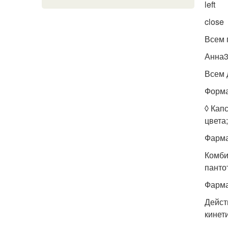
left
close
Всем 
Анна
Всем 
Форма
◊ Кап
цвета
Фарма
Комби
панто
Фарма
Дейст
кинет