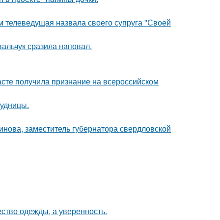
м телеведущая назвала своего супруга "Своей
вальчук сразила наповал.
асте получила признание на всероссийском
рудницы.
инова, заместитель губернатора свердловской
ество одежды, а уверенность.