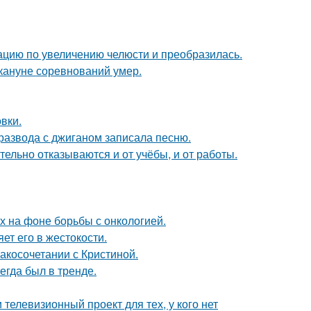
ацию по увеличению челюсти и преобразилась.
кануне соревнований умер.
вки.
развода с джиганом записала песню.
тельно отказываются и от учёбы, и от работы.
х на фоне борьбы с онкологией.
ет его в жестокости.
косочетании с Кристиной.
гда был в тренде.
телевизионный проект для тех, у кого нет