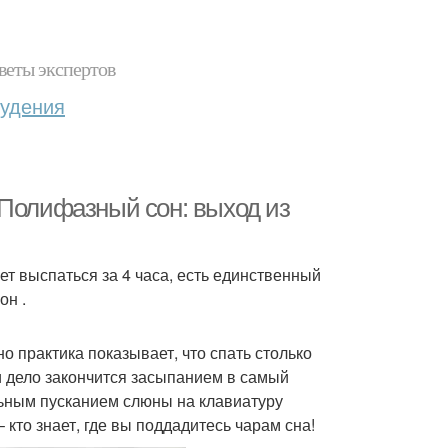
веты экспертов
худения
 Полифазный сон: выход из
ет выспаться за 4 часа, есть единственный
он .
о практика показывает, что спать столько
и дело закончится засыпанием в самый
ьным пусканием слюны на клавиатуру
 кто знает, где вы поддадитесь чарам сна!