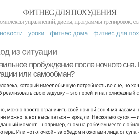
ФИТНЕС ДЛЯ ПОХУДЕНИЯ
комплексы упражнений, диеты, программы тренировок, со
новости
уроки
фитнес дома
фитнес для по
од из ситуации
вильное пробуждение после ночного сна.
уации или самообман?
еловека, который имеет обычную потребность во сне, но хоч
б реализовать свою задумку – это перейти на полифазный с
но, можно просто ограничить свой ночной сон 4-мя часами, н
ни можно, а вот высыпаться – вряд ли. Несколько суток — 
данный момент – например, сном на рабочем месте с обил
ютера. Или «отключкой» за обедом и ожогами лица от супа –