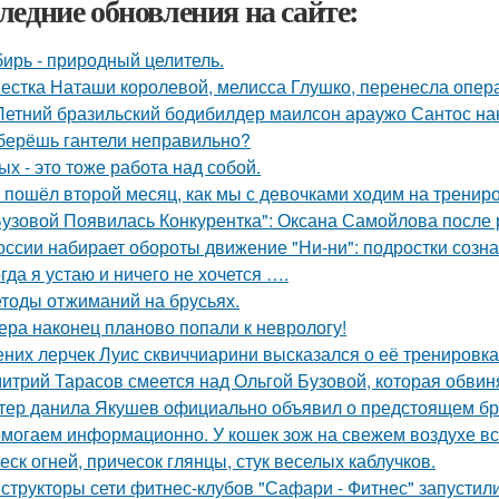
ледние обновления на сайте:
ирь - природный целитель.
естка Наташи королевой, мелисса Глушко, перенесла опер
Летний бразильский бодибилдер маилсон араужо Сантос на
берёшь гантели неправильно?
ых - это тоже работа над собой.
 пошёл второй месяц, как мы с девочками ходим на трениро
Бузовой Появилась Конкурентка": Оксана Самойлова после 
оссии набирает обороты движение "Ни-ни": подростки созна
гда я устаю и ничего не хочется ….
тоды отжиманий на брусьях.
ера наконец планово попали к неврологу!
них лерчек Луис сквиччиарини высказался о её тренировка
итрий Тарасов смеется над Ольгой Бузовой, которая обвиня
тер данила Якушев официально объявил о предстоящем бра
могаем информационно. У кошек зож на свежем воздухе все
еск огней, причесок глянцы, стук веселых каблучков.
структоры сети фитнес-клубов "Сафари - Фитнес" запустили 