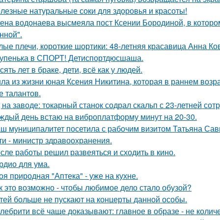
лезные натуральные соки для здоровья и красоты!
ена водонаева высмеяла пост Ксении Бородиной, в которо
нной".
лые плечи, короткие шортики: 48-летняя красавица Анна Ко
упенька в СПОРТ! Детиспортдюсшаша.
сять лет в браке, дети, всё как у людей.
ла из жизни юная Ксения Никитина, которая в раннем возр
е талантов.
 на заводе: токарный станок содрал скальп с 23-летней сот
ждый день встаю на виброплатформу минут на 20-30.
ш муниципалитет посетила с рабочим визитом Татьяна Сав
ти - министр здравоохранения.
сле работы решил развеяться и сходить в кино.
рдио для ума.
оя природная "Аптека" - уже на кухне.
к это возможно - чтобы любимое дело стало обузой?
тей больше не пускают на концерты данной особы.
лебрити всё чаще доказывают: главное в образе - не колич