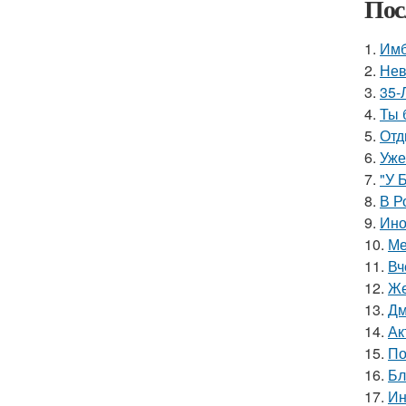
Пос
1.
Имб
2.
Нев
3.
35-
4.
Ты 
5.
Отд
6.
Уже
7.
"У 
8.
В Р
9.
Ино
10.
Ме
11.
Вч
12.
Же
13.
Дм
14.
Ак
15.
По
16.
Бл
17.
Ин