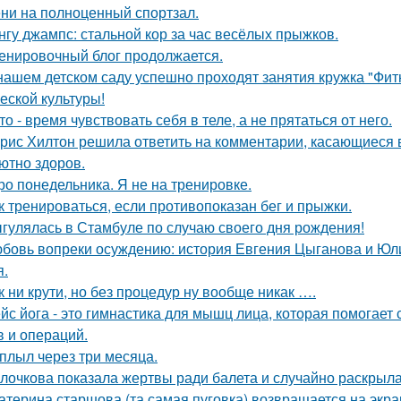
ни на полноценный спортзал.
нгу джампс: стальной кор за час весёлых прыжков.
енировочный блог продолжается.
нашем детском саду успешно проходят занятия кружка "Фит
еской культуры!
то - время чувствовать себя в теле, а не прятаться от него.
рис Хилтон решила ответить на комментарии, касающиеся в
ютно здоров.
ро понедельника. Я не на тренировке.
к тренироваться, если противопоказан бег и прыжки.
гулялась в Стамбуле по случаю своего дня рождения!
бовь вопреки осуждению: история Евгения Цыганова и Юлии
я.
к ни крути, но без процедур ну вообще никак ….
йс йога - это гимнастика для мышц лица, которая помогает 
в и операций.
плыл через три месяца.
лочкова показала жертвы ради балета и случайно раскрыл
атерина старшова (та самая пуговка) возвращается на экра