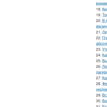
време
18.
Ке
19.
Тр
20.
В 
физич
21.
Ле
22.
Пэ
абсол
23.
Ут
24.
Ка
25.
Вы
26.
Лю
лагер
27.
Ка
28.
Фе
уколо
29.
Вс
30.
Во
31.
Ек