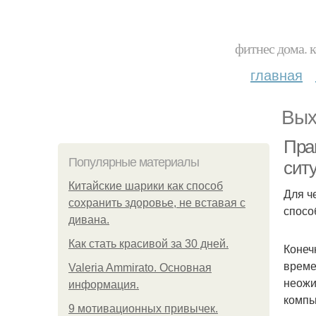
фитнес дома. 
главная
Вых
Пра
Популярные материалы
сит
Китайские шарики как способ
Для ч
сохранить здоровье, не вставая с
спосо
дивана.
Как стать красивой за 30 дней.
Конеч
време
Valeria Ammirato. Основная
неожи
информация.
компь
9 мотивационных привычек.