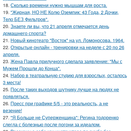
18.
Сколько времени нужно мышцам для роста.
19.
"Жирная, НО НЕ Колю Оземпик: 43 Года, 2 Дочки,
Тело БЕЗ Фильтров".
20.
Знаете ли вы, что 21 апреля отмечается день
домашнего спорта?
21.
Новый кинотеатр "Восток" на ул. Ломоносова. 1964.
22.
Открытые онлайн - тренировки на неделе с 20 по 26
апреля.
23.
Жена Павла прилучного сделала заявление: "Мы с
Мужем Прошли до Конца".
24.
Набор в театральную студию для взрослых, осталось
3 места!
25.
После таких выходов шутнику лучше на людях не
появляться.
26.
Пресс при графике 5/5 - это реальность, а не
везение!
27.
"Я Больше не Суперженщина": Регина тодоренко
слегла с болезнью после погони за идеалом.