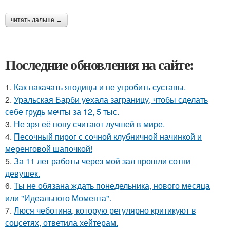
читать дальше →
Последние обновления на сайте:
1.
Как накачать ягодицы и не угробить суставы.
2.
Уральская Барби уехала заграницу, чтобы сделать
себе грудь мечты за 12, 5 тыс.
3.
Не зря её попу считают лучшей в мире.
4.
Песочный пирог с сочной клубничной начинкой и
меренговой шапочкой!
5.
За 11 лет работы через мой зал прошли сотни
девушек.
6.
Ты не обязана ждать понедельника, нового месяца
или "Идеального Момента".
7.
Люся чеботина, которую регулярно критикуют в
соцсетях, ответила хейтерам.