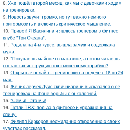
8.
Уже пошёл второй месяц, как мы с девочками ходим
на тренировки.
9.
Новость звучит громко, но тут важно немного
притормозить и включить критическое мышление.
10.
Привет! Я Василина и явлюсь тренером в фитнес
клубе "Три Океана".
11.
Родила на 4-м курсе, вышла замуж и содержала
мужа.
12.
"Покупаешь майонез в магазине, а потом читаешь
состав как инструкцию к космическому кораблю?
13.
Открытые онлайн - тренировки на неделе с 18 по 24
мая.
14.
Жених лерчек Луис сквиччиарини высказался о её
тренировках на фоне борьбы с онкологией.
15.
"Семья - это мы!
16.
Петли TRX: польза в фитнесе и упражнения на
спину!
17.
Филипп Киркоров неожиданно откровенно о своих
чувствах рассказал.