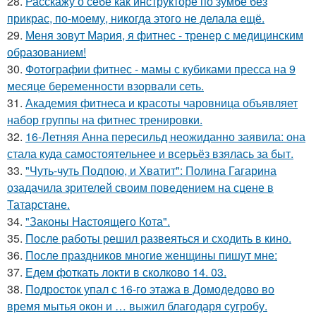
28.
Расскажу о себе как инструкторе по зумбе без
прикрас, по-моему, никогда этого не делала ещё.
29.
Меня зовут Мария, я фитнес - тренер с медицинским
образованием!
30.
Фотографии фитнес - мамы с кубиками пресса на 9
месяце беременности взорвали сеть.
31.
Академия фитнеса и красоты чаровница объявляет
набор группы на фитнес тренировки.
32.
16-Летняя Анна пересильд неожиданно заявила: она
стала куда самостоятельнее и всерьёз взялась за быт.
33.
"Чуть-чуть Подпою, и Хватит": Полина Гагарина
озадачила зрителей своим поведением на сцене в
Татарстане.
34.
"Законы Настоящего Кота".
35.
После работы решил развеяться и сходить в кино.
36.
После праздников многие женщины пишут мне:
37.
Едем фоткать локти в сколково 14. 03.
38.
Подросток упал с 16-го этажа в Домодедово во
время мытья окон и … выжил благодаря сугробу.