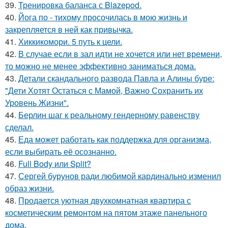
39.
Тренировка баланса с Blazepod.
40.
Йога по - тихому просочилась в мою жизнь и
закрепляется в ней как привычка.
41.
Хиккикомори. 5 путь к цели.
42.
В случае если в зал идти не хочется или нет времени,
то можно не менее эффективно заниматься дома.
43.
Детали скандального развода Павла и Алины буре:
"Дети Хотят Остаться с Мамой, Важно Сохранить их
Уровень Жизни".
44.
Берлин шаг к реальному гендерному равенству
сделал.
45.
Еда может работать как поддержка для организма,
если выбирать её осознанно.
46.
Full Body или Split?
47.
Сергей бурунов ради любимой кардинально изменил
образ жизни.
48.
Продается уютная двухкомнатная квартира с
косметическим ремонтом на пятом этаже панельного
дома.