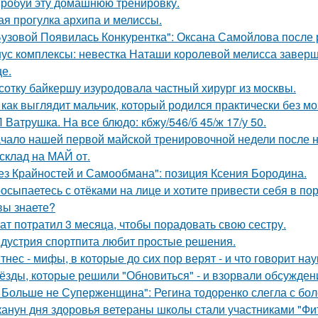
робуй эту домашнюю тренировку.
ая прогулка архипа и мелиссы.
Бузовой Появилась Конкурентка": Оксана Самойлова после 
ус комплексы: невестка Наташи королевой мелисса завер
це.
сотку байкершу изуродовала частный хирург из москвы.
 как выглядит мальчик, который родился практически без мо
 Ватрушка. На все блюдо: кбжу/546/б 45/ж 17/у 50.
чало нашей первой майской тренировочной недели после н
склад на МАЙ от.
ез Крайностей и Самообмана": позиция Ксения Бородина.
осыпаетесь с отёками на лице и хотите привести себя в по
вы знаете?
ат потратил 3 месяца, чтобы порадовать свою сестру.
дустрия спортпита любит простые решения.
тнес - мифы, в которые до сих пор верят - и что говорит нау
ёзды, которые решили "Обновиться" - и взорвали обсужден
 Больше не Суперженщина": Регина тодоренко слегла с бол
канун дня здоровья ветераны школы стали участниками "Фи