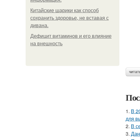
Китайские шарики как способ
сохранить здоровье, не вставая с
дивана.
Дефицит витаминов и его влияние
на внешность
читат
Пос
1.
В 2
для в
2.
В с
3.
Дан