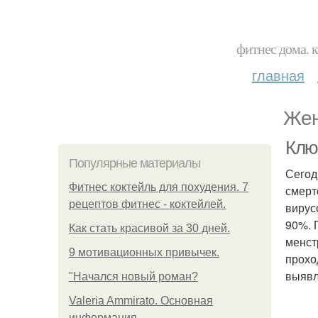
фитнес дома. 
главная
Жен
Клю
Популярные материалы
Сегод
Фитнес коктейль для похудения. 7
смерт
рецептов фитнес - коктейлей.
вирус
90%. 
Как стать красивой за 30 дней.
менст
9 мотивационных привычек.
прохо
выявл
"Начался новый роман?
Valeria Ammirato. Основная
информация.