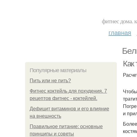
фитнес дома. 
главная
Бел
Как
Популярные материалы
Расче
Пить или не пить?
Чтобы
Фитнес коктейль для похудения. 7
трати
рецептов фитнес - коктейлей.
Погре
Дефицит витаминов и его влияние
и при
на внешность
Более
Правильное питание: основные
костя
принципы и советы