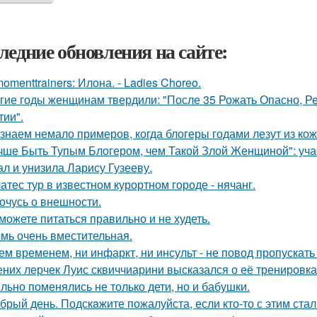
ледние обновления на сайте:
omenttrainers: Илона. - Ladies Choreo.
гие годы женщинам твердили: "После 35 Рожать Опасно, Ре
тии".
знаем немало примеров, когда блогеры годами лезут из кож
чше Быть Тупым Блогером, чем Такой Злой Женщиной": уча
ал и унизила Ларису Гузееву.
атес тур в известном курортном городе - нячанг.
очусь о внешности.
можете питаться правильно и не худеть.
мь очень вместительная.
ем временем, ни инфаркт, ни инсульт - не повод пропускать
них лерчек Луис сквиччиарини высказался о её тренировка
льно поменялись не только дети, но и бабушки.
брый день. Подскaжите пожалуйста, если кто-то с этим стал