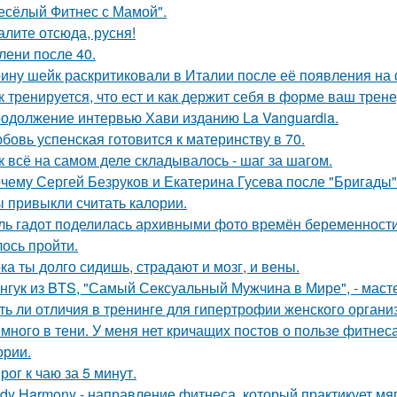
есёлый Фитнес с Мамой".
алите отсюда, русня!
лени после 40.
ину шейк раскритиковали в Италии после её появления на 
к тренируется, что ест и как держит себя в форме ваш трене
одолжение интервью Хави изданию La Vanguardia.
бовь успенская готовится к материнству в 70.
к всё на самом деле складывалось - шаг за шагом.
чему Сергей Безруков и Екатерина Гусева после "Бригады"
 привыкли считать калории.
ль гадот поделилась архивными фото времён беременности 
ось пройти.
ка ты долго сидишь, страдают и мозг, и вены.
нгук из BTS, "Самый Сексуальный Мужчина в Мире", - масте
ть ли отличия в тренинге для гипертрофии женского органи
много в тени. У меня нет кричащих постов о пользе фитнес
ории.
рог к чаю за 5 минут.
dy Harmony - направление фитнеса, который практикует мяг