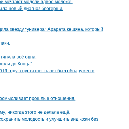
рой мечтают модели вдвое моложе.
рыла новый диагноз блогерши.
удила звезду "универа" Арарата кещяна, который
лаки.
 тянула всё одна.
шли до Конца".
19 году, спустя шесть лет был обнаружен в
реосмысливает прошлые отношения.
му, никогда этого не делала ещё.
сохранить молодость и улучшить вид кожи без