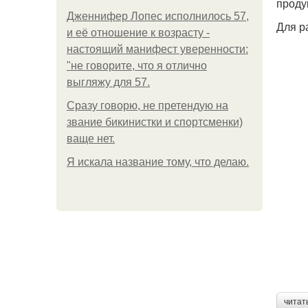
проду
Дженнифер Лопес исполнилось 57,
Для р
и её отношение к возрасту -
настоящий манифест уверенности:
"не говорите, что я отлично
выгляжу для 57.
Сразу говорю, не претендую на
звание бикинистки и спортсменки)
ваще нет.
Я искала название тому, что делаю.
читат