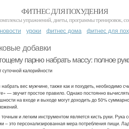
ФИТНЕС ДЛЯ ПОХУДЕНИЯ
комплексы упражнений, диеты, программы тренировок, со
новости
уроки
фитнес дома
фитнес для по
ковые добавки
 тощему парню набрать массу: полное ру
т суточной калорийности
 набрать вес мужчине, также как и похудеть, необходимо сч
те» — звучит простое правило. Однако постоянно вычислять
шности на входе и выходе могут доходить до 50% суммарно
ложений.
 точным и легким инструментом является кисть руки. Рука 
ми – это персонализированная мера потребления пищи. Ла