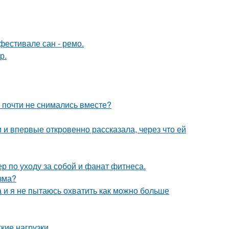
фестивале сан - ремо.
р.
 почти не снимались вместе?
и впервые откровенно рассказала, через что ей
р по уходу за собой и фанат фитнеса.
зма?
а и я не пытаюсь охватить как можно больше
кие нагрузки.