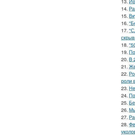
13.
Ир
14.
Ра
15.
Вк
16.
"Б
17.
"С
скрыв
18.
"5
19.
По
20.
В 
21.
Же
22.
Ро
роли 
23.
Не
24.
По
25.
Бе
26.
Мы
27.
Ра
28.
Фе
уколо