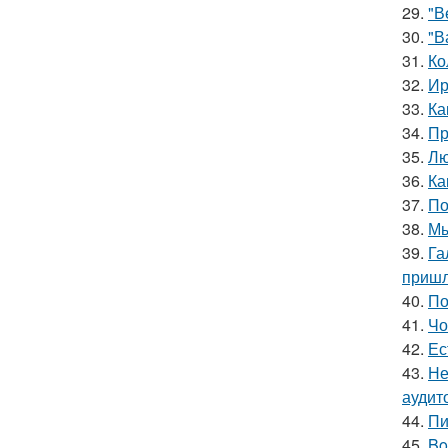
29.
"В
30.
"В
31.
Ко
32.
Ир
33.
Ка
34.
Пр
35.
Лю
36.
Ка
37.
По
38.
Мы
39.
Га
пришл
40.
По
41.
Чо
42.
Ес
43.
Не
аудит
44.
Пи
45.
Bo