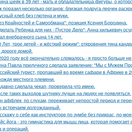
ина шейк в 39 лет - мать и обладательница фигуры, о кото
к поразил несколько органов: близкая подруга лерчек раск
усный хлеб без глютена и муки.
ез Крайностей и Самообмана": позиция Ксения Бородина.
делать Ребенка для них - Пустое Дело": Анна хилькевич ос
ал внебрачного сына 14 лет.
0 Лет, трое детей - и жёсткий режим": откровения тина канде
 дороге домой.
2020 году всё окончательно сломалось - я просто больше не
на Павла прилучного сделала заявление: "Мы с Мужем Про
ссийский турист, пропавший во время сафари в Африке в 20
вождя местного племени.
давно сделала чекап, проверила что имею.
сле таких выходов шутнику лучше на людях не появляться.
н аффлек, по слухам, переживает непростой период и пе
 встречаем долгожданный.
сскажу о себе как инструкторе по зумбе без прикрас, по-мое
йс йога - это гимнастика для мышц лица, которая помогает 
в и операций.