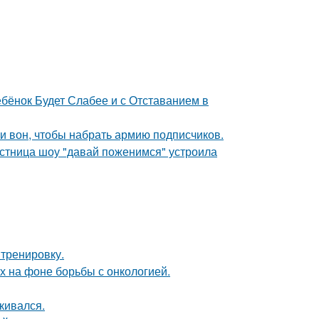
бёнок Будет Слабее и с Отставанием в
и вон, чтобы набрать армию подписчиков.
стница шоу "давай поженимся" устроила
 тренировку.
х на фоне борьбы с онкологией.
кивался.