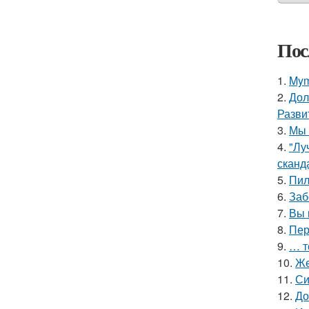
Пос
1.
Mym
2.
Дол
Разви
3.
Мы 
4.
"Лу
сканд
5.
Пил
6.
Заб
7.
Вы 
8.
Пер
9.
… т
10.
Же
11.
Си
12.
До