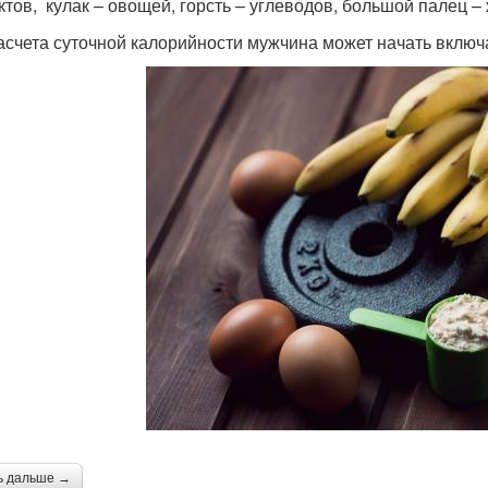
ктов, кулак – овощей, горсть – углеводов, большой палец –
асчета суточной калорийности мужчина может начать вклю
ь дальше →