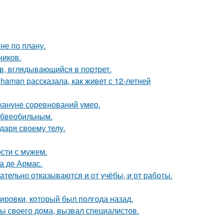
не по плану.
ников.
в, вглядывающийся в портрет.
aman рассказала, как живет с 12-летней
кануне соревнований умер.
юбвеобильным.
даря своему телу.
сти с мужем.
а де Армас.
ательно отказываются и от учёбы, и от работы.
нировки, который был полгода назад.
 своего дома, вызвал специалистов.