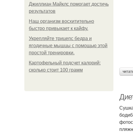
Джиллиан Майклс помогает достичь
результатов
Наш организм восхитительно
быстро привыкает к кайфу.
Укрепляйте трицепс бедра и
ягодичные мышцы с помощью этой
простой тренировки.
Картофельный подсчет калорий:
сколько стоит 100 грамм
читат
Диет
Сушка
бодиб
фотос
пляжн