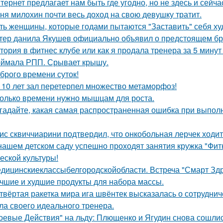
тернет предлагает нам быть где угодно, но не здесь и сейча
ня милохин почти весь доход на свою девушку тратит.
ть женщины, которые годами пытаются "Заставить" себя худ
тер данила Якушев официально объявил о предстоящем бра
тория в фитнес клубе или как я продала тренера за 5 минут 
ймала РПП. Срывает крышу.
брого времени суток!
 10 лет зал перетерпел множество метаморфоз!
олько времени нужно мышцам для роста.
гадайте, какая самая распространенная ошибка при выпол
ис сквиччиарини подтвердил, что онкобольная лерчек ходит
нашем детском саду успешно проходят занятия кружка "Фит
еской культуры!
дицинскиеклассыбелгородскойобласти. Встреча "Смарт Здра
чшие и худшие продукты для набора массы.
твёртая ракетка мира ига швёнтек высказалась о сотрудни
ла своего идеального тренера.
оевые Действия" на льду: Плющенко и Ягудин снова сошлись