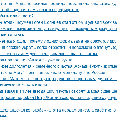
-Летняя Анна пересильд неожиданно заявила: она стала куд
гний - один из самых частых дефицитов.
быть или спасти?
-Летний шоумен Гоген Солнцев стал отцом и удивил всех 
ймали самую жизненную ситуацию, знакомую каждому трен
рдио для ума.
нетика ягодиц: почему у одних форма заметна сразу, а у друг
ня сложно убрать, легко отрастить и невозможно втянуть (с)
к всё на самом деле складывалось - шаг за шагом.
оя природная "Аптека" - уже на кухне.
крет долголетия и семейного счастья: Аркадий укупник отмет
 так не Могу" - юля Гаврилина отменила тур по России.
ения Матвеева - инструктор групповых программ, диплом ш
ккикомори. 5 путь к цели.
дившая в 14 лет звезда шоу "Пусть Говорят" Дарья суднишн
терский педофил Пётр Жилкин сходил на свидание с девушко
дерландская конькобежка ютта лердам вписала своё имя в 
ане.