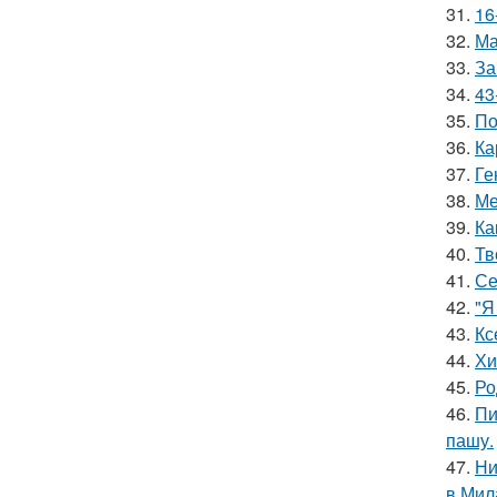
31.
16
32.
Ма
33.
За
34.
43
35.
По
36.
Ка
37.
Ге
38.
Ме
39.
Ка
40.
Тв
41.
Се
42.
"Я
43.
Кс
44.
Хи
45.
Ро
46.
Пи
пашу.
47.
Ни
в Мил