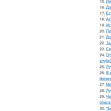
15.
Ин
16.
Да
17.
Ес
18.
Ак
19.
Ис
20.
По
21.
До
22.
За
23.
Ск
24.
От
клубе!
25.
Лу
26.
В 
физич
27.
Ме
28.
Лу
29.
Че
описа
30.
"Б