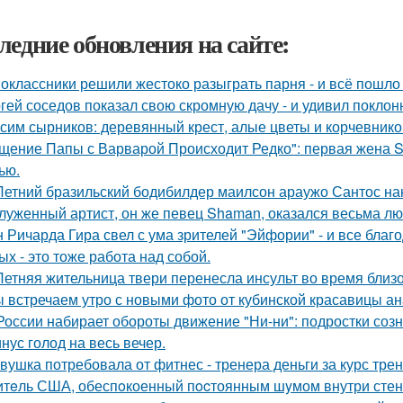
ледние обновления на сайте:
оклассники решили жестоко разыграть парня - и всё пошло 
гей соседов показал свою скромную дачу - и удивил поклон
сим сырников: деревянный крест, алые цветы и корчевнико
щение Папы с Варварой Происходит Редко": первая жена Sh
ью.
Летний бразильский бодибилдер маилсон араужо Сантос на
луженный артист, он же певец Shaman, оказался весьма л
 Ричарда Гира свел с ума зрителей "Эйфории" - и все благо
ых - это тоже работа над собой.
Летняя жительница твери перенесла инсульт во время близо
 встречаем утро с новыми фото от кубинской красавицы ан
России набирает обороты движение "Ни-ни": подростки созн
нус голод на весь вечер.
вушка потребовала от фитнес - тренера деньги за курс тре
тeль США, обеспoкоенный пocтоянным шyмом внутри стены