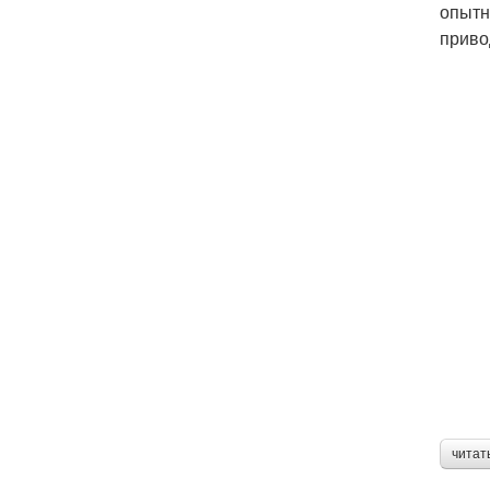
опытн
приво
читат