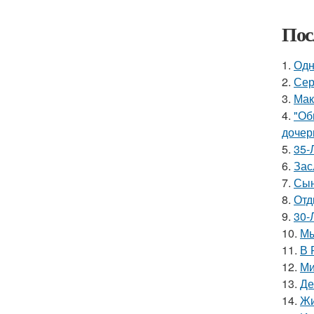
Пос
1.
Одн
2.
Сер
3.
Мак
4.
"Об
дочер
5.
35-
6.
Зас
7.
Сын
8.
Отд
9.
30-
10.
Мы
11.
В 
12.
Ми
13.
Де
14.
Жи