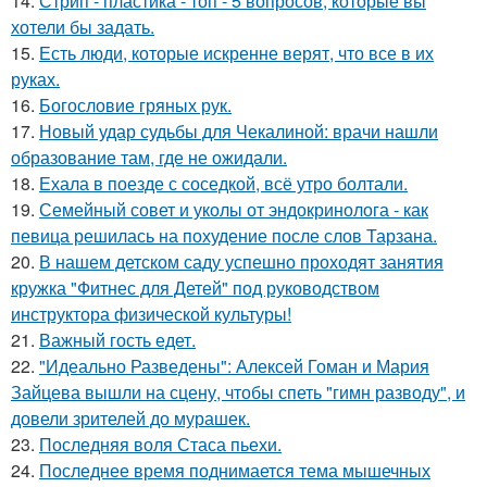
14.
Стрип - пластика - топ - 5 вопросов, которые вы
хотели бы задать.
15.
Есть люди, которые искренне верят, что все в их
руках.
16.
Богословие гряных рук.
17.
Новый удар судьбы для Чекалиной: врачи нашли
образование там, где не ожидали.
18.
Ехала в поезде с соседкой, всё утро болтали.
19.
Семейный совет и уколы от эндокринолога - как
певица решилась на похудение после слов Тарзана.
20.
В нашем детском саду успешно проходят занятия
кружка "Фитнес для Детей" под руководством
инструктора физической культуры!
21.
Важный гость едет.
22.
"Идеально Разведены": Алексей Гоман и Мария
Зайцева вышли на сцену, чтобы спеть "гимн разводу", и
довели зрителей до мурашек.
23.
Последняя воля Стаса пьехи.
24.
Последнее время поднимается тема мышечных