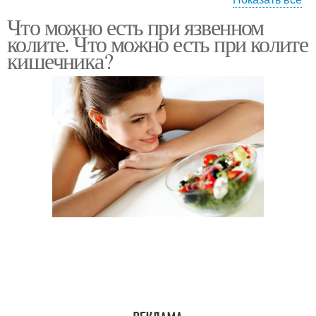
Что можно есть при язвенном
Продукты при колите
колите. Что можно есть при колите
кишечника?