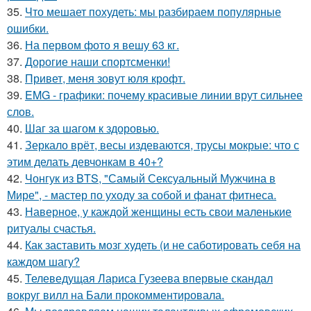
35.
Что мешает похудеть: мы разбираем популярные
ошибки.
36.
На первом фото я вешу 63 кг.
37.
Дорогие наши спортсменки!
38.
Привет, меня зовут юля крофт.
39.
EMG - графики: почему красивые линии врут сильнее
слов.
40.
Шаг за шагом к здоровью.
41.
Зеркало врёт, весы издеваются, трусы мокрые: что с
этим делать девчонкам в 40+?
42.
Чонгук из BTS, "Самый Сексуальный Мужчина в
Мире", - мастер по уходу за собой и фанат фитнеса.
43.
Наверное, у каждой женщины есть свои маленькие
ритуалы счастья.
44.
Как заставить мозг худеть (и не саботировать себя на
каждом шагу?
45.
Телеведущая Лариса Гузеева впервые скандал
вокруг вилл на Бали прокомментировала.