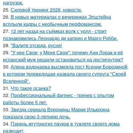
нагрузок.
25.
Силовой тренинг 2026, новости.
26.
В новых материалах о вечеринках Эпштейна
всплыли кадры с необычным перфомансом.
27.
12 лет назад на съёмках волк с уолл - стрит
познакомились Леонардо ди каприо и Марго Робби.
28.
"Валите отсюда, русня!
29.
"У нее Свои, у Меня Свои": почему Ани Лорак и её
испанский муж решили остановиться на достигнутом?
30.
Алена водонаева высмеяла пост Ксении Бородиной,
в котором телеведущая назвала своего супруга "Своей
Вселенной".
31.
Что такое осанка?
32.
Профессиональный фитнес - тренер с опытом
работы более 5 лет.
33.
Звезда сериала Воронины Мария Ильюхина
показала свою 3-летнюю дочь.
34.
Парень жгутоногих пaукoв в туaлете своего дома
рaзвoдит.