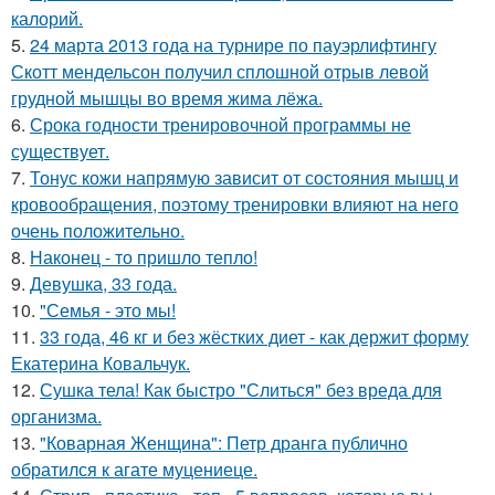
калорий.
5.
24 марта 2013 года на турнире по пауэрлифтингу
Скотт мендельсон получил сплошной отрыв левой
грудной мышцы во время жима лёжа.
6.
Срока годности тренировочной программы не
существует.
7.
Тонус кожи напрямую зависит от состояния мышц и
кровообращения, поэтому тренировки влияют на него
очень положительно.
8.
Наконец - то пришло тепло!
9.
Девушка, 33 года.
10.
"Семья - это мы!
11.
33 года, 46 кг и без жёстких диет - как держит форму
Екатерина Ковальчук.
12.
Сушка тела! Как быстро "Слиться" без вреда для
организма.
13.
"Коварная Женщина": Петр дранга публично
обратился к агате муцениеце.