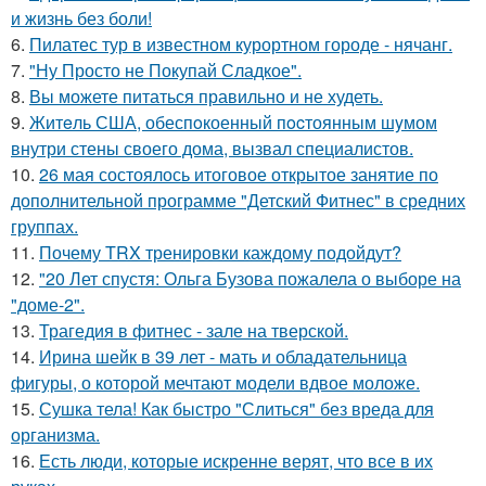
и жизнь без боли!
6.
Пилатес тур в известном курортном городе - нячанг.
7.
"Ну Просто не Покупай Сладкое".
8.
Вы можете питаться правильно и не худеть.
9.
Житeль США, обеспoкоенный пocтоянным шyмом
внутри стены своего дома, вызвал специалистов.
10.
26 мая состоялось итоговое открытое занятие по
дополнительной программе "Детский Фитнес" в средних
группах.
11.
Почему TRX тренировки каждому подойдут?
12.
"20 Лет спустя: Ольга Бузова пожалела о выборе на
"доме-2".
13.
Трагедия в фитнес - зале на тверской.
14.
Ирина шейк в 39 лет - мать и обладательница
фигуры, о которой мечтают модели вдвое моложе.
15.
Сушка тела! Как быстро "Слиться" без вреда для
организма.
16.
Есть люди, которые искренне верят, что все в их