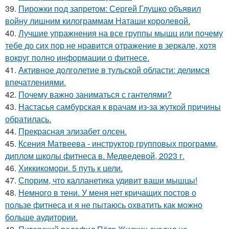
39.
Пирожки под запретом: Сергей Глушко объявил
войну лишним килограммам Наташи королевой.
40.
Лучшие упражнения на все группы мышц или почему
тебе до сих пор не нравится отражение в зеркале, хотя
вокруг полно информации о фитнесе.
41.
Активное долголетие в тульской области: делимся
впечатлениями.
42.
Почему важно заниматься с гантелями?
43.
Настасья самбурская к врачам из-за жуткой причины
обратилась.
44.
Прекрасная элизабет олсен.
45.
Ксения Матвеева - инструктор групповых программ,
диплом школы фитнеса в. Медведевой, 2023 г.
46.
Хиккикомори. 5 путь к цели.
47.
Спорим, что калланетика удивит ваши мышцы!
48.
Немного в тени. У меня нет кричащих постов о
пользе фитнеса и я не пытаюсь охватить как можно
больше аудитории.