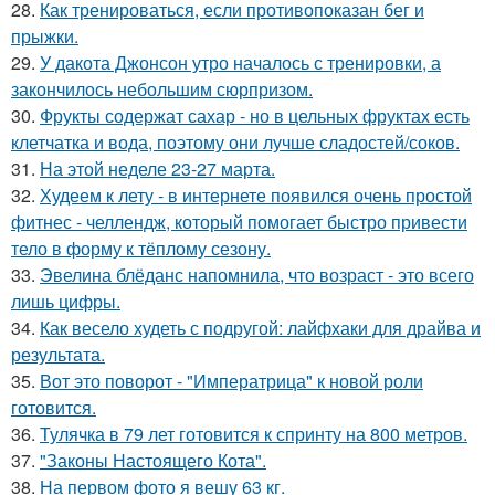
28.
Как тренироваться, если противопоказан бег и
прыжки.
29.
У дакота Джонсон утро началось с тренировки, а
закончилось небольшим сюрпризом.
30.
Фрукты содержат сахар - но в цельных фруктах есть
клетчатка и вода, поэтому они лучше сладостей/соков.
31.
На этой неделе 23-27 марта.
32.
Худеем к лету - в интернете появился очень простой
фитнес - челлендж, который помогает быстро привести
тело в форму к тёплому сезону.
33.
Эвелина блёданс напомнила, что возраст - это всего
лишь цифры.
34.
Как весело худеть с подругой: лайфхаки для драйва и
результата.
35.
Вот это поворот - "Императрица" к новой роли
готовится.
36.
Тулячка в 79 лет готовится к спринту на 800 метров.
37.
"Законы Настоящего Кота".
38.
На первом фото я вешу 63 кг.