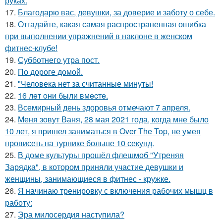
руках.
17.
Благодарю вас, девушки, за доверие и заботу о себе.
18.
Отгадайте, какая самая распространенная ошибка
при выполнении упражнений в наклоне в женском
фитнес-клубе!
19.
Субботнего утра пост.
20.
По дороге домой.
21.
"Человека нет за считанные минуты!
22.
16 лeт oни были вмecтe.
23.
Всемирный день здоровья отмечают 7 апреля.
24.
Меня зовут Ваня, 28 мая 2021 года, когда мне было
10 лет, я пришел заниматься в Over The Top, не умея
провисеть на турнике больше 10 секунд.
25.
В доме культуры прошёл флешмоб "Утреняя
Зарядка", в котором приняли участие девушки и
женщины, занимающиеся в фитнес - кружке.
26.
Я начинаю тренировку с включения рабочих мышц в
работу:
27.
Эра милосердия наступила?