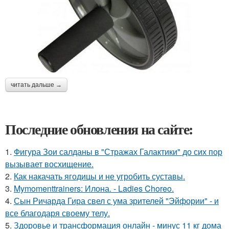
читать дальше →
Последние обновления на сайте:
1.
Фигура Зои салданы в "Стражах Галактики" до сих пор
вызывает восхищение.
2.
Как накачать ягодицы и не угробить суставы.
3.
Mymomenttrainers: Илона. - Ladies Choreo.
4.
Сын Ричарда Гира свел с ума зрителей "Эйфории" - и
все благодаря своему телу.
5.
Здоровье и трансформация онлайн - минус 11 кг дома