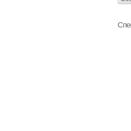
читат
Спе