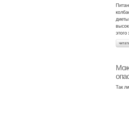
Питан
колба
диеты
высок
этого
читат
Мож
опа
Так л