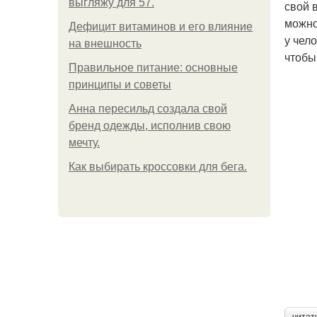
выгляжу для 57.
свой в
можно
Дефицит витаминов и его влияние
у чел
на внешность
чтобы
Правильное питание: основные
принципы и советы
Анна пересильд создала свой
бренд одежды, исполнив свою
мечту.
Как выбирать кроссовки для бега.