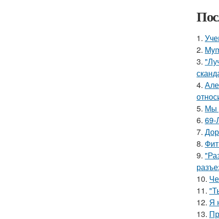
Пос
1.
Уче
2.
Mym
3.
"Лу
сканд
4.
Але
относ
5.
Мы 
6.
69-
7.
Дор
8.
Фит
9.
"Ра
разъе
10.
Че
11.
"Т
12.
Я 
13.
Пр