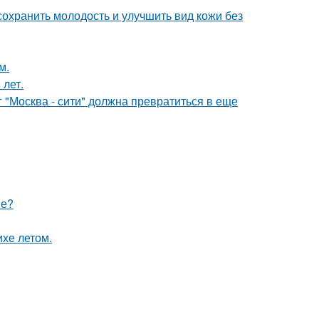
сохранить молодость и улучшить вид кожи без
м.
 лет.
г "Москва - сити" должна превратиться в еще
ме?
хе летом.