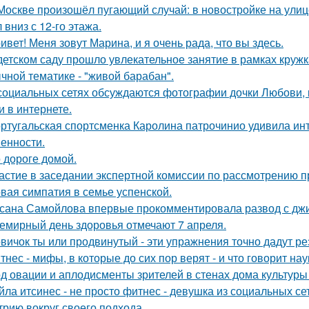
Москве произошёл пугающий случай: в новостройке на ули
 вниз с 12-го этажа.
ивет! Меня зовут Марина, и я очень рада, что вы здесь.
детском саду прошло увлекательное занятие в рамках круж
чной тематике - "живой барабан".
социальных сетях обсуждаются фотографии дочки Любови, 
и в интернете.
ртугальская спортсменка Каролина патрочинио удивила инт
енности.
 дороге домой.
астие в заседании экспертной комиссии по рассмотрению п
вая симпатия в семье успенской.
сана Самойлова впервые прокомментировала развод с джиг
емирный день здоровья отмечают 7 апреля.
вичок ты или продвинутый - эти упражнения точно дадут ре
тнес - мифы, в которые до сих пор верят - и что говорит нау
д овации и аплодисменты зрителей в стенах дома культуры
йла итсинес - не просто фитнес - девушка из социальных се
трию вокруг своего подхода.