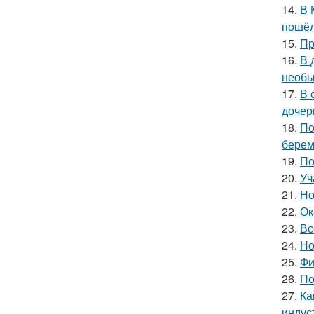
14.
В 
пошёл
15.
Пр
16.
В 
необы
17.
В 
дочер
18.
По
берем
19.
По
20.
Уч
21.
Но
22.
Ок
23.
Вс
24.
Но
25.
Фи
26.
По
27.
Ка
индус