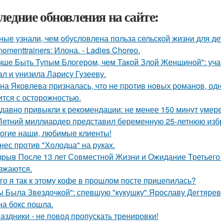
ледние обновления на сайте:
ные узнали, чем обусловлена польза сельской жизни для де
omenttrainers: Илона. - Ladies Choreo.
чше Быть Тупым Блогером, чем Такой Злой Женщиной": уча
ал и унизила Ларису Гузееву.
на Яковлева призналась, что не против новых романов, о
ится с осторожностью.
давно привыкли к рекомендации: не менее 150 минут умере
Летний миллиардер представил беременную 25-летнюю избра
огие наши, любимые клиенты!
нес против "Холодца" на руках.
зрыв После 13 лет Совместной Жизни и Ожидание Третьего
зжаются.
го я так к этому кофе в прошлом посте прицепилась?
ы Была Звездочкой": спевшую "кукушку" Ярославу Дегтярев
на бокс пошла.
аздники - не повод пропускать тренировки!