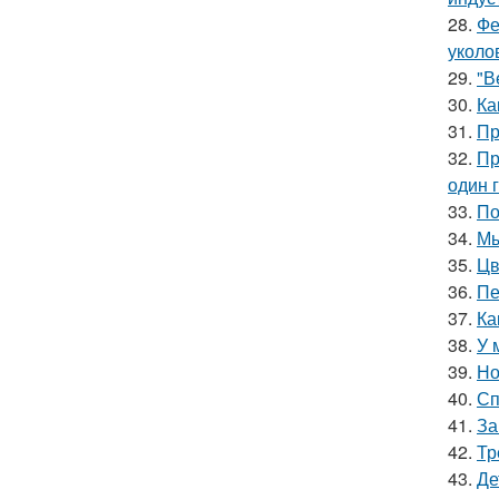
28.
Фе
уколо
29.
"В
30.
Ка
31.
Пр
32.
Пр
один 
33.
По
34.
Мы
35.
Цв
36.
Пе
37.
Ка
38.
У 
39.
Но
40.
Сп
41.
За
42.
Тр
43.
Де