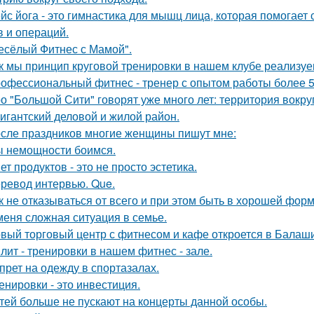
йс йога - это гимнастика для мышц лица, которая помогает 
в и операций.
есёлый Фитнес с Мамой".
к мы принцип круговой тренировки в нашем клубе реализуе
офессиональный фитнес - тренер с опытом работы более 5
о "Большой Сити" говорят уже много лет: территория вокру
гигантский деловой и жилой район.
сле праздников многие женщины пишут мне:
 немощности боимся.
ет продуктов - это не просто эстетика.
ревод интервью. Que.
к не отказываться от всего и при этом быть в хорошей фор
меня сложная ситуация в семье.
вый торговый центр с фитнесом и кафе откроется в Балаши
лит - тренировки в нашем фитнес - зале.
прет на одежду в спортазалах.
енировки - это инвестиция.
тей больше не пускают на концерты данной особы.