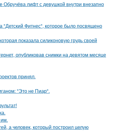
це Обручёва лифт с девушкой внутри внезапно
ка "Детский Фитнес", которое было посвящено
которая показала силиконовую грудь своей
ернет, опубликовав снимки на девятом месяце
роектов принял.
аном: "Это не Пиар".
зультат!
ка.
 им.
тей, а человек, который построил целую