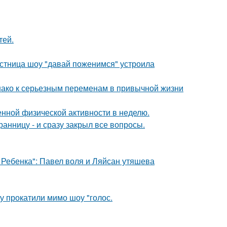
тей.
стница шоу "давай поженимся" устроила
днако к серьезным переменам в привычной жизни
нной физической активности в неделю.
нницу - и сразу закрыл все вопросы.
 Ребенка": Павел воля и Ляйсан утяшева
у прокатили мимо шоу "голос.