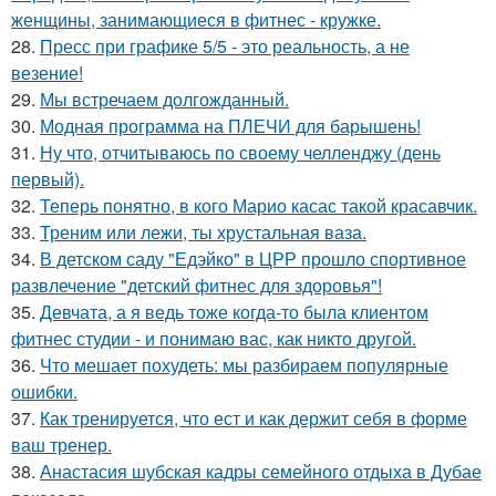
женщины, занимающиеся в фитнес - кружке.
28.
Пресс при графике 5/5 - это реальность, а не
везение!
29.
Мы встречаем долгожданный.
30.
Модная программа на ПЛЕЧИ для барышень!
31.
Ну что, отчитываюсь по своему челленджу (день
первый).
32.
Теперь понятно, в кого Марио касас такой красавчик.
33.
Треним или лежи, ты хрустальная ваза.
34.
В детском саду "Едэйко" в ЦРР прошло спортивное
развлечение "детский фитнес для здоровья"!
35.
Девчата, а я ведь тоже когда-то была клиентом
фитнес студии - и понимаю вас, как никто другой.
36.
Что мешает похудеть: мы разбираем популярные
ошибки.
37.
Как тренируется, что ест и как держит себя в форме
ваш тренер.
38.
Анастасия шубская кадры семейного отдыха в Дубае