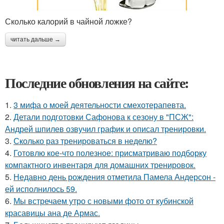
Сколько калорий в чайной ложке?
читать дальше →
Последние обновления на сайте:
1.
3 мифа о моей деятельности смехотерапевта.
2.
Детали подготовки Сафонова к сезону в "ПСЖ":
Андрей шпилев озвучил график и описал тренировки.
3.
Сколько раз тренироваться в неделю?
4.
Готовлю кое-что полезное: присматриваю подборку
компактного инвентаря для домашних тренировок.
5.
Недавно день рождения отметила Памела Андерсон -
ей исполнилось 59.
6.
Мы встречаем утро с новыми фото от кубинской
красавицы ана де Армас.