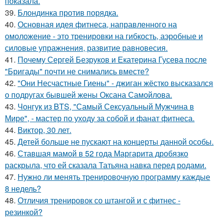
показала.
39.
Блондинка против порядка.
40.
Основная идея фитнеса, направленного на
омоложение - это тренировки на гибкость, аэробные и
силовые упражнения, развитие равновесия.
41.
Почему Сергей Безруков и Екатерина Гусева после
"Бригады" почти не снимались вместе?
42.
"Они Несчастные Гиены" - джиган жёстко высказался
о подругах бывшей жены Оксана Самойлова.
43.
Чонгук из BTS, "Самый Сексуальный Мужчина в
Мире", - мастер по уходу за собой и фанат фитнеса.
44.
Виктор, 30 лет.
45.
Детей больше не пускают на концерты данной особы.
46.
Ставшая мамой в 52 года Маргарита дробязко
раскрыла, что ей сказала Татьяна навка перед родами.
47.
Нужно ли менять тренировочную программу каждые
8 недель?
48.
Отличия тренировок со штангой и с фитнес -
резинкой?