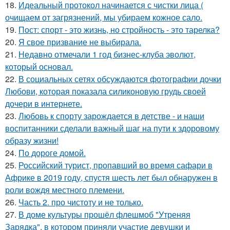
18.
Идеальный протокол начинается с чистки лица (
очищаем от загрязнений, мы убираем кожное сало.
19.
Пост: спорт - это жизнь, но стройность - это тарелка?
20.
Я свое призвание не выбирала.
21.
Недавно отмечали 1 год бизнес-клуба эволют,
который основал.
22.
В социальных сетях обсуждаются фотографии дочки
Любови, которая показала силиконовую грудь своей
дочери в интернете.
23.
Любовь к спорту зарождается в детстве - и наши
воспитанники сделали важный шаг на пути к здоровому
образу жизни!
24.
По дороге домой.
25.
Российский турист, пропавший во время сафари в
Африке в 2019 году, спустя шесть лет был обнаружен в
роли вождя местного племени.
26.
Часть 2. про чистоту и не только.
27.
В доме культуры прошёл флешмоб "Утреняя
Зарядка", в котором приняли участие девушки и