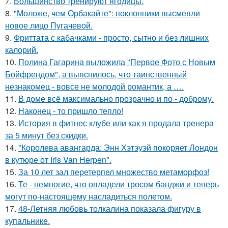
7.
Большинство тренируют ягодицы.
8.
"Моложе, чем Орбакайте": поклонники высмеяли
новое лицо Пугачевой.
9.
Фриттата с кабачками - просто, сытно и без лишних
калорий.
10.
Полина Гагарина выложила "Первое Фото с Новым
Бойфрендом", а выяснилось, что таинственный
незнакомец - вовсе не молодой романтик, а ….
11.
В доме всё максимально прозрачно и по - доброму.
12.
Наконец - то пришло тепло!
13.
История в фитнес клубе или как я продала тренера
за 5 минут без скидки.
14.
"Королева авангарда: Энн Хэтэуэй покоряет Лондон
в кутюре от Iris Van Herpen".
15.
За 10 лет зал перетерпел множество метаморфоз!
16.
Те - немногие, что овладели тросом банджи и теперь
могут по-настоящему насладиться полетом.
17.
48-Летняя любовь толкалина показала фигуру в
купальнике.