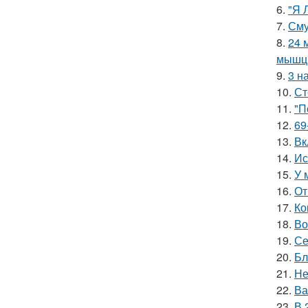
6.
"Я 
7.
Сму
8.
24 
мышцы
9.
3 н
10.
Ст
11.
"П
12.
69
13.
Вк
14.
Ис
15.
У 
16.
От
17.
Ко
18.
Во
19.
Се
20.
Бл
21.
Не
22.
Ва
23.
В 