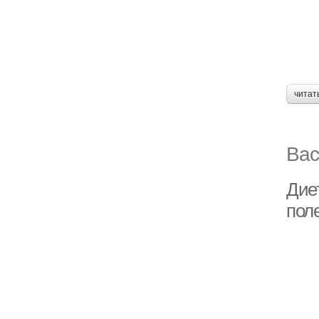
читат
Вас
Дие
пол