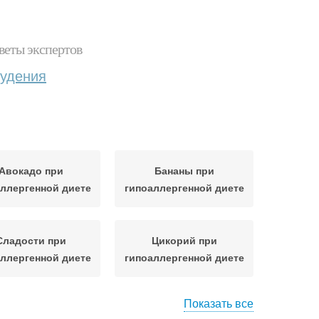
веты экспертов
худения
Авокадо при
Бананы при
ллергенной диете
гипоаллергенной диете
Сладости при
Цикорий при
ллергенной диете
гипоаллергенной диете
Показать все