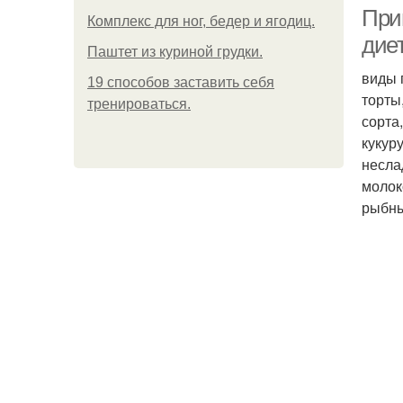
При
Комплекс для ног, бедер и ягодиц.
диет
Паштет из куриной грудки.
виды 
19 способов заставить себя
торты
тренироваться.
сорта
кукур
несла
молок
рыбны