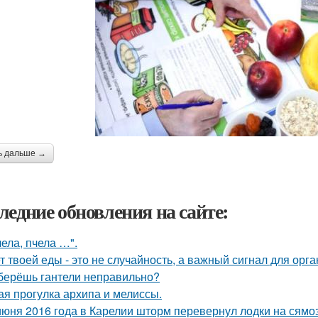
ь дальше →
ледние обновления на сайте:
чела, пчела …".
т твоей еды - это не случайность, а важный сигнал для орга
берёшь гантели неправильно?
ая прогулка архипа и мелиссы.
июня 2016 года в Карелии шторм перевернул лодки на сямо