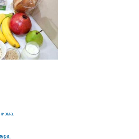
низма.
зере.