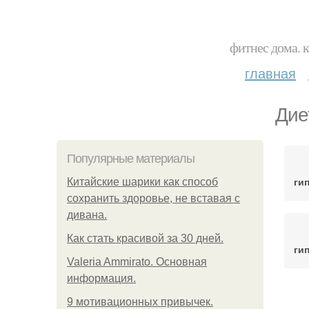
фитнес дома. 
главная
Дие
Популярные материалы
ги
Китайские шарики как способ
сохранить здоровье, не вставая с
дивана.
Как стать красивой за 30 дней.
ги
Valeria Ammirato. Основная
информация.
Ди
9 мотивационных привычек.