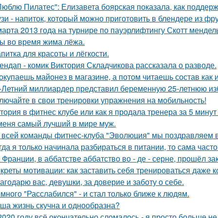
Люблю Пилатес": Елизавета боярская показала, как поддер
зи - напиток, который можно приготовить в блендере из фру
марта 2013 года на турнире по пауэрлифтингу Скотт менде
 во время жима лёжа.
апитка для красоты и лёгкости.
ендап - комик Виктория Складчикова рассказала о разводе.
окупаешь майонез в магазине, а потом читаешь состав как
-Летний миллиардер представил беременную 25-летнюю избр
лючайте в свои тренировки упражнения на мобильность!
тория в фитнес клубе или как я продала тренера за 5 минут 
меня самый лучший в мире муж.
 всей команды фитнес-клуба "Эволюция" мы поздравляем в
гда я только начинала разбираться в питании, то сама част
 Франции, в аббатстве аббатство во - де - серне, прошёл з
креты мотивации: как заставить себя тренироваться даже ко
агодарю вас, девушки, за доверие и заботу о себе.
много "Расслабился" - и стал только ближе к людям.
ша жизнь скучна и однообразна?
2020 году всё окончательно сломалось - я просто больше не