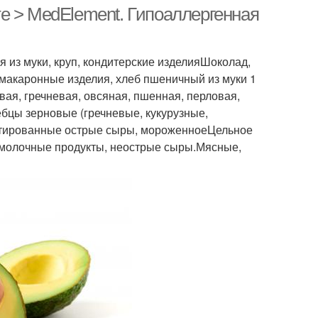
е > MedElement. Гипоаллергенная
из муки, круп, кондитерские изделияШоколад,
 макаронные изделия, хлеб пшеничный из муки 1
вая, гречневая, овсяная, пшенная, перловая,
лебцы зерновые (гречневые, кукурузные,
нтированные острые сыры, мороженноеЦельное
ломолочные продукты, неострые сыры.Мясные,