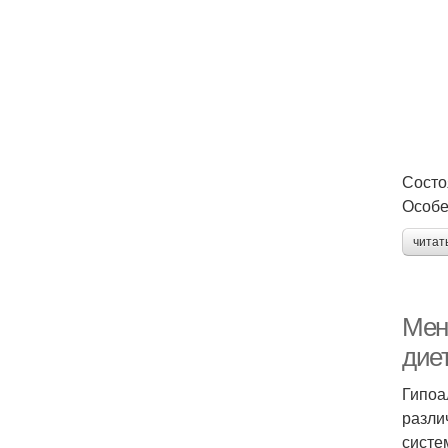
Состо
Особе
читат
Мен
дие
Гипоа
разли
систе