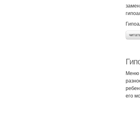
замен
гипоа
Гипоа
читат
Гип
Меню 
разно
ребен
его м