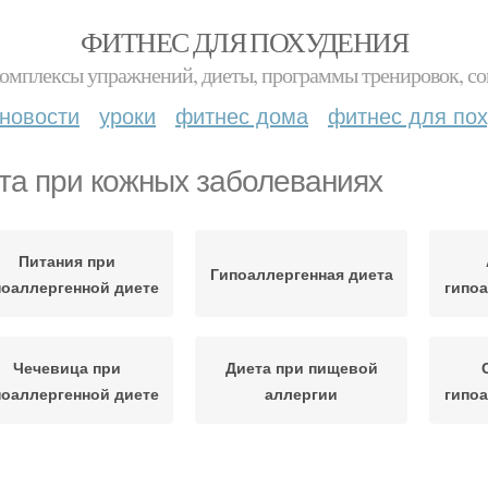
ФИТНЕС ДЛЯ ПОХУДЕНИЯ
комплексы упражнений, диеты, программы тренировок, со
новости
уроки
фитнес дома
фитнес для по
та при кожных заболеваниях
Питания при
Гипоаллергенная диета
поаллергенной диете
гипоа
Чечевица при
Диета при пищевой
поаллергенной диете
аллергии
гипоа
еты при атопическом
Диета при атопическом