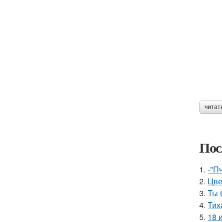
читат
Пос
1.
-"П
2.
Цве
3.
Ты 
4.
Тих
5.
18 