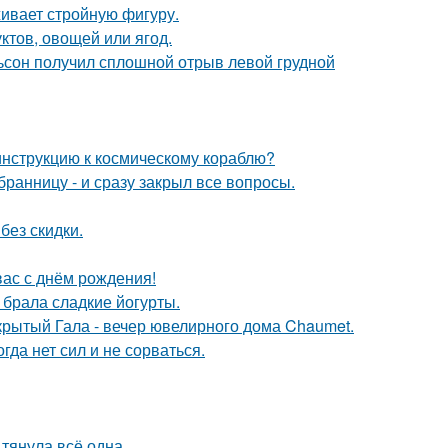
живает стройную фигуру.
ктов, овощей или ягод.
льсон получил сплошной отрыв левой грудной
 инструкцию к космическому кораблю?
анницу - и сразу закрыл все вопросы.
без скидки.
ас с днём рождения!
о брала сладкие йогурты.
акрытый Гала - вечер ювелирного дома Chaumet.
гда нет сил и не сорваться.
 тянула всё одна.