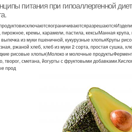
дерматите
дерматите
нципы питания при гипоаллергенной диет
а.
продуктовисключаютсяограничиваютсяразрешаютсяИзделия 
, пирожное, кремы, карамели, пастила, кексыМанная крупа,
, выпечка из муки пшеничной, кукурузные хлопьяКрупы рисо
узная, ржаной хлеб, хлеб из муки 2 сорта, простая сушка, х
дкие рисовые хлопья)Молоко и молочные продуктыФерме
о, творог, сметана, йогурты с фруктовыми добавками.Кис
е прод