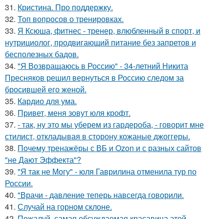
31.
Кристина. Про поддержку.
32.
Топ вопросов о тренировках.
33.
Я Ксюша, фитнес - тренер, влюбленный в спорт, и
нутрициолог, продвигающий питание без запретов и
бесполезных бадов.
34.
"Я Возвращаюсь в Россию" - 34-летний Никита
Пресняков решил вернуться в Россию следом за
бросившей его женой.
35.
Кардио для ума.
36.
Привет, меня зовут юля крофт.
37.
- так, ну это мы уберем из гардероба, - говорит мне
стилист, откладывая в сторону кожаные джоггеры.
38.
Почему тренажёры с ВБ и Ozon и с разных сайтов
"не Дают Эффекта"?
39.
"Я так не Могу" - юля Гаврилина отменила тур по
России.
40.
"Врачи - давление теперь навсегда говорили.
41.
Случай на горном склоне.
42.
Пожалуй, самая обсуждаемая красавица этой