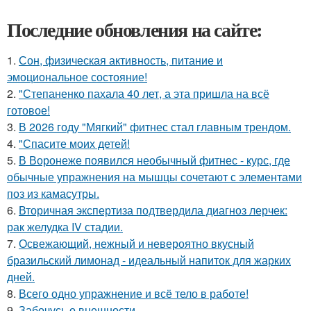
Последние обновления на сайте:
1.
Сон, физическая активность, питание и
эмоциональное состояние!
2.
"Степаненко пахала 40 лет, а эта пришла на всё
готовое!
3.
В 2026 году "Мягкий" фитнес стал главным трендом.
4.
"Спасите моих детей!
5.
В Воронеже появился необычный фитнес - курс, где
обычные упражнения на мышцы сочетают с элементами
поз из камасутры.
6.
Вторичная экспертиза подтвердила диагноз лерчек:
рак желудка IV стадии.
7.
Освежающий, нежный и невероятно вкусный
бразильский лимонад - идеальный напиток для жарких
дней.
8.
Всего одно упражнение и всё тело в работе!
9.
Забочусь о внешности.