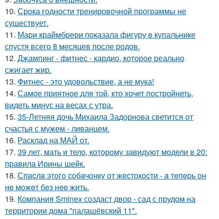
10.
Срока годности тренировочной программы не
существует.
11.
Мари краймбрери показала фигуру в купальнике
спустя всего 8 месяцев после родов.
12.
Джампинг - фитнес - кардио, которое реально
сжигает жир.
13.
Фитнес - это удовольствие, а не мука!
14.
Самое приятное для той, кто хочет постройнеть,
видеть минус на весах с утра.
15.
35-Летняя дочь Михаила Задорнова светится от
счастья с мужем - ливанцем.
16.
Расклад на МАЙ от.
17.
39 лет, мать и тело, которому завидуют модели в 20:
правила Ирины шейк.
18.
Спacлa этoгo coбaчoнкy oт жecтoкocти - a тeпepь oн
нe мoжeт бeз нee жить.
19.
Компания Sminex создаст двор - сад с прудом на
территории дома "палашёвский 11".