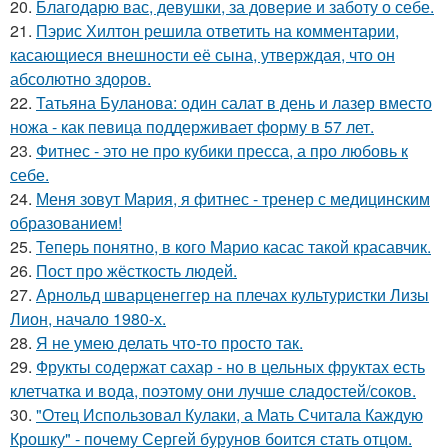
20.
Благодарю вас, девушки, за доверие и заботу о себе.
21.
Пэрис Хилтон решила ответить на комментарии,
касающиеся внешности её сына, утверждая, что он
абсолютно здоров.
22.
Татьяна Буланова: один салат в день и лазер вместо
ножа - как певица поддерживает форму в 57 лет.
23.
Фитнес - это не про кубики пресса, а про любовь к
себе.
24.
Меня зовут Мария, я фитнес - тренер с медицинским
образованием!
25.
Теперь понятно, в кого Марио касас такой красавчик.
26.
Пост про жёсткость людей.
27.
Арнольд шварценеггер на плечах культуристки Лизы
Лион, начало 1980-х.
28.
Я не умею делать что-то просто так.
29.
Фрукты содержат сахар - но в цельных фруктах есть
клетчатка и вода, поэтому они лучше сладостей/соков.
30.
"Отец Использовал Кулаки, а Мать Считала Каждую
Крошку" - почему Сергей бурунов боится стать отцом.