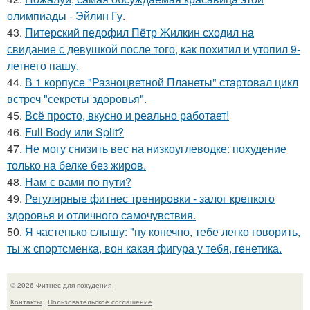
олимпиады - Эйлин Гу.
43.
Питерский педофил Пётр Жилкин сходил на
свидание с девушкой после того, как похитил и утопил 9-
летнего пашу.
44.
В 1 корпусе "Разноцветной Планеты" стартовал цикл
встреч "секреты здоровья".
45.
Всё просто, вкусно и реально работает!
46.
Full Body или Split?
47.
Не могу снизить вес на низкоуглеводке: похудение
только на белке без жиров.
48.
Нам с вами по пути?
49.
Регулярные фитнес тренировки - залог крепкого
здоровья и отличного самочувствия.
50.
Я частенько слышу: "ну конечно, тебе легко говорить,
ты ж спортсменка, вон какая фигура у тебя, генетика.
© 2026 Фитнес для похудения
Контакты
Пользовательское соглашение