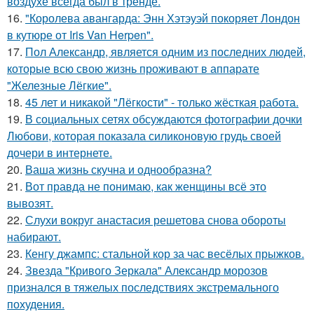
воздухе всегда был в тренде.
16.
"Королева авангарда: Энн Хэтэуэй покоряет Лондон
в кутюре от Iris Van Herpen".
17.
Пол Александр, является одним из последних людей,
которые всю свою жизнь проживают в аппарате
"Железные Лёгкие".
18.
45 лет и никакой "Лёгкости" - только жёсткая работа.
19.
В социальных сетях обсуждаются фотографии дочки
Любови, которая показала силиконовую грудь своей
дочери в интернете.
20.
Ваша жизнь скучна и однообразна?
21.
Вот правда не понимаю, как женщины всё это
вывозят.
22.
Слухи вокруг анастасия решетова снова обороты
набирают.
23.
Кенгу джампс: стальной кор за час весёлых прыжков.
24.
Звезда "Кривого Зеркала" Александр морозов
признался в тяжелых последствиях экстремального
похудения.