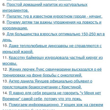
6.
Простой домашний напиток из натуральных
ингредиентов.
7.
Пилатес тур в известном курортном городе - нячанг.
8.
Почему детям так важны упражнения на ловкость и
координацию.
9.
Для большинства взрослых оптимально 150-250 мл в
день.
10.
Даже теплолюбивые динозавры не справляются с
июньской жарой.
11.
Красотку байкершу изуродовала частный хирург из
москвы.
12.
Жених лерчек Луис сквиччиарини высказался о её
тренировках на фоне борьбы с онкологией.
13.
Актер данила Якушев официально объявил о
предстоящем бракосочетании с Кристиной.
14.
Я давно для себя решила не говорить "у Меня нет
Времени" самой себе, потому что это ложь.
15.
Помогаем информационно. У кошек зож на свежем