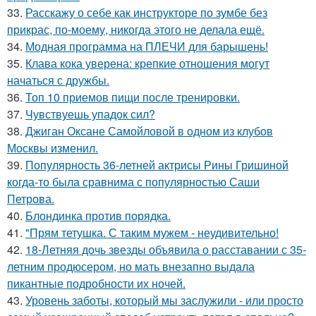
33.
Расскажу о себе как инструкторе по зумбе без
прикрас, по-моему, никогда этого не делала ещё.
34.
Модная программа на ПЛЕЧИ для барышень!
35.
Клава кока уверена: крепкие отношения могут
начаться с дружбы.
36.
Топ 10 приемов пищи после тренировки.
37.
Чувствуешь упадок сил?
38.
Джиган Оксане Самойловой в одном из клубов
Москвы изменил.
39.
Популярность 36-летней актрисы Рины Гришиной
когда-то была сравнима с популярностью Саши
Петрова.
40.
Блондинка против порядка.
41.
"Прям тетушка. С таким мужем - неудивительно!
42.
18-Летняя дочь звезды объявила о расставании с 35-
летним продюсером, но мать внезапно выдала
пикантные подробности их ночей.
43.
Уровень заботы, который мы заслужили - или просто