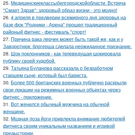
25.
Медицинскиеклассыбелгородскойобласти. Встреча
"Смарт Здрав": здоровый образ жизни - это модно!
26.
4 апреля в предверии всемирного дня здоровья на
базе фок "Родники - Арена" прошел традиционный
районый фитнес - фестиваль "спорт!
27.
Причина рака лерчек может быть такой же, как и у
Заворотнюк: блогерша сделала неожиданное признание.
28.
Шок поклонников - как телеведущая шокировала
публику своей худобой.
29.
Татьяна Буланова рассказала о безработном
старшем сыне, который был бариста.
30.
Более 500 британских военных публично раскрыли
свои локации на режимных военных объектах через
фитнес - приложение.
31.
Вот женился обычный мужчина на обычной
женщине.
32.
Модная поза йоги привлекла внимание любителей
фитнеса своим уникальным названием и игривой
предыстории.