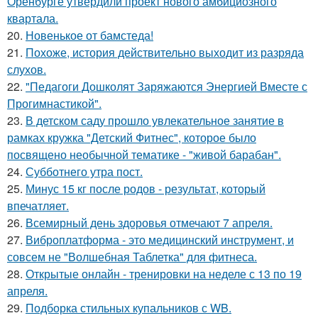
Оренбурге утвердили проект нового амбициозного
квартала.
20.
Новенькое от бамстеда!
21.
Похоже, история действительно выходит из разряда
слухов.
22.
"Педагоги Дошколят Заряжаются Энергией Вместе с
Прогимнастикой".
23.
В детском саду прошло увлекательное занятие в
рамках кружка "Детский Фитнес", которое было
посвящено необычной тематике - "живой барабан".
24.
Субботнего утра пост.
25.
Минус 15 кг после родов - результат, который
впечатляет.
26.
Всемирный день здоровья отмечают 7 апреля.
27.
Виброплатформа - это медицинский инструмент, и
совсем не "Волшебная Таблетка" для фитнеса.
28.
Открытые онлайн - тренировки на неделе с 13 по 19
апреля.
29.
Подборка стильных купальников с WB.