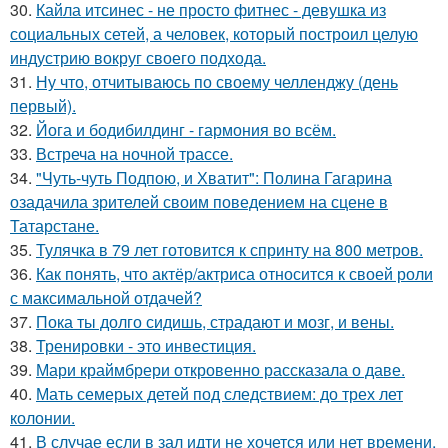
30.
Кайла итсинес - не просто фитнес - девушка из
социальных сетей, а человек, который построил целую
индустрию вокруг своего подхода.
31.
Ну что, отчитываюсь по своему челленджу (день
первый).
32.
Йога и бодибилдинг - гармония во всём.
33.
Встреча на ночной трассе.
34.
"Чуть-чуть Подпою, и Хватит": Полина Гагарина
озадачила зрителей своим поведением на сцене в
Татарстане.
35.
Тулячка в 79 лет готовится к спринту на 800 метров.
36.
Как понять, что актёр/актриса относится к своей роли
с максимальной отдачей?
37.
Пока ты долго сидишь, страдают и мозг, и вены.
38.
Тренировки - это инвестиция.
39.
Мари краймбрери откровенно рассказала о даве.
40.
Мать семерых детей под следствием: до трех лет
колонии.
41.
В случае если в зал идти не хочется или нет времени,