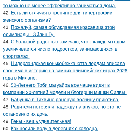
то можно не менее эффективно заниматься дома.
42.
Есть ли отличия в тренинге для гипертрофии
женского организма?
43.
Пожалуй, самая обсуждаемая красавица этой
олимпиады - Эйлин Гу.
44.
С большой радостью замечаю, что с каждым годом
увеличивается число подростков, занимающихся в
спортзалах.
45.
Нидерландская конькобежка ютта лердам вписала
своё имя в историю на зимних олимпийских играх 2026
года в Милане.
46.
50-Летнего Тоби магуайра все чаще видят в
компании 20-летней модели и блогерши мишки Силвы.
47.
Бабушка в Тихвине раненую волчицу приютила.
48.
Родители потеряли надежду на внуков, но это не
остановило их дочь.
49.
Гены - вещь удивительная!
50.
Как носили воду в деревнях с колодца.