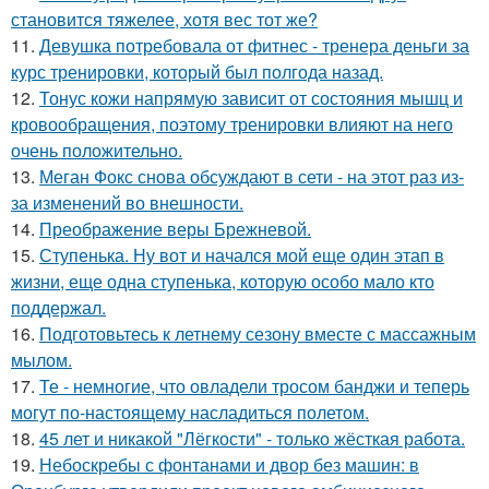
становится тяжелее, хотя вес тот же?
11.
Девушка потребовала от фитнес - тренера деньги за
курс тренировки, который был полгода назад.
12.
Тонус кожи напрямую зависит от состояния мышц и
кровообращения, поэтому тренировки влияют на него
очень положительно.
13.
Меган Фокс снова обсуждают в сети - на этот раз из-
за изменений во внешности.
14.
Преображение веры Брежневой.
15.
Ступенька. Ну вот и начался мой еще один этап в
жизни, еще одна ступенька, которую особо мало кто
поддержал.
16.
Подготовьтесь к летнему сезону вместе с массажным
мылом.
17.
Те - немногие, что овладели тросом банджи и теперь
могут по-настоящему насладиться полетом.
18.
45 лет и никакой "Лёгкости" - только жёсткая работа.
19.
Небоскребы с фонтанами и двор без машин: в