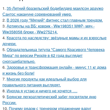
1.
35-Летний бразильский бодибилдер маилсон араужо
Сантос накануне соревнований умер.
2.
В 2026 году "Мягкий" фитнес стал главным трендом.
3.
Артикулы на ВБ: коврик - Ww198351 МФР- мяч -
Ww358058 блоки - Ww275214.
4.
Красота по наследству: звёздные мамы и их взрослые
дочери.
5.
Обладательница титула "Самого Красивого Человека
Мира" по версии People в 62 года выглядит
сногсшибательно.
6.
Здоровье и трансформация онлайн - минус 11 кг дома
и жизнь без боли!
7.
Многие продукты как идеальный выбор для
правильного питания выглядят.
8.
Иногда я устаю и ничего не хочется ….
9.
Брянске легкоатлетический забег посвятили дню
России.
10.
Почему рядом с тренером упражнение вдруг