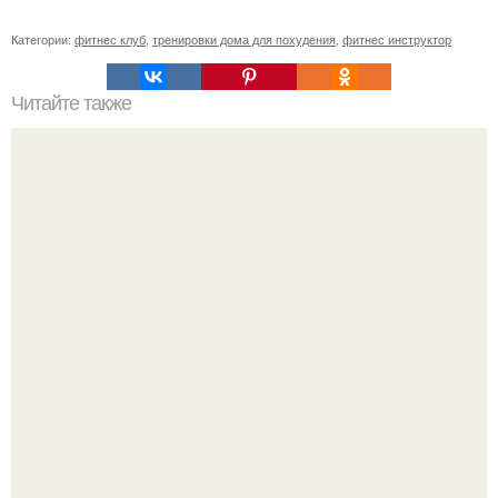
Категории:
фитнес клуб
,
тренировки дома для похудения
,
фитнес инструктор
Читайте также
Куда сходить в Тюмени. 20 Лучших мест в Тюмени, куда
можно сходить с маленьким ребенком