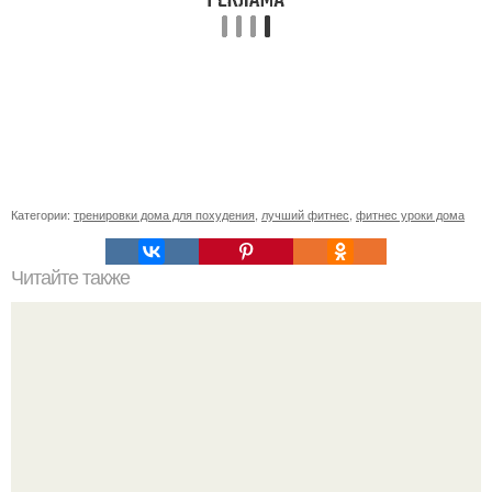
Категории:
тренировки дома для похудения
,
лучший фитнес
,
фитнес уроки дома
Читайте также
Как похудеть на 20 кг без спорта. Простой способ