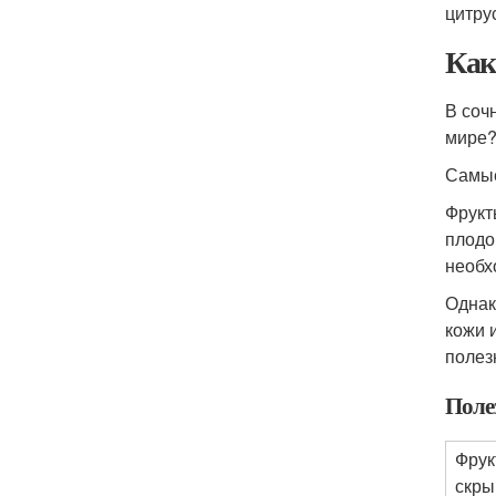
цитру
Как
В соч
мире?
Самые
Фрукт
плодо
необх
Однак
кожи 
полез
Поле
Фрук
скры