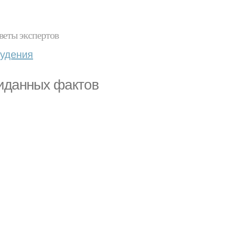
веты экспертов
худения
жиданных фактов