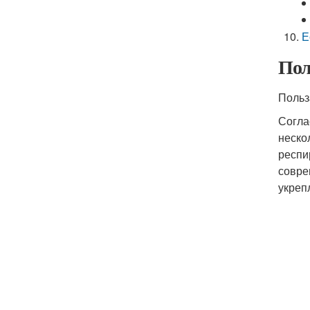
Е
Пол
Польз
Согла
неско
респи
совре
укреп