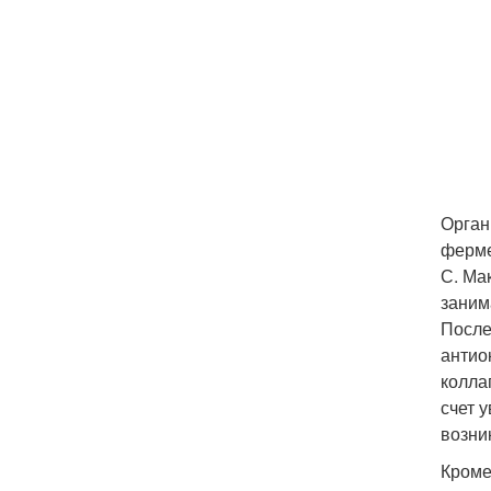
Орган
ферме
С. Ма
заним
После
антио
колла
счет 
возни
Кроме