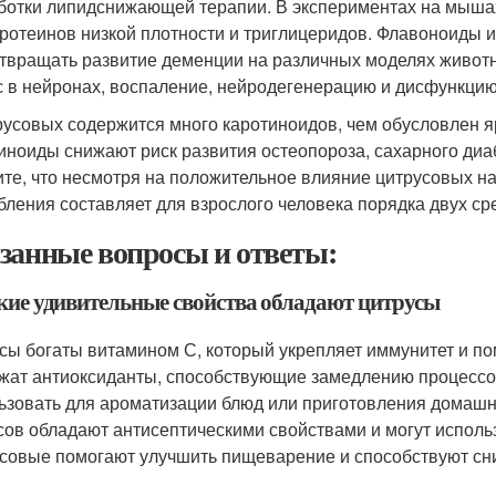
ботки липидснижающей терапии. В экспериментах на мыша
ротеинов низкой плотности и триглицеридов. Флавоноиды 
твращать развитие деменции на различных моделях живот
с в нейронах, воспаление, нейродегенерацию и дисфункцию
русовых содержится много каротиноидов, чем обусловлен я
иноиды снижают риск развития остеопороза, сахарного диаб
те, что несмотря на положительное влияние цитрусовых 
бления составляет для взрослого человека порядка двух ср
занные вопросы и ответы:
акие удивительные свойства обладают цитрусы
сы богаты витамином С, который укрепляет иммунитет и пом
жат антиоксиданты, способствующие замедлению процессо
ьзовать для ароматизации блюд или приготовления домашн
сов обладают антисептическими свойствами и могут исполь
совые помогают улучшить пищеварение и способствуют сни