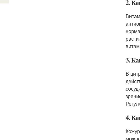
2. Ка
Витам
антио
норма
расти
витам
3. Ка
В цит
дейст
сосуд
зрени
Регул
4. К
Кожур
можно