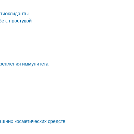
нтиоксиданты
е с простудой
крепления иммунитета
ашних косметических средств