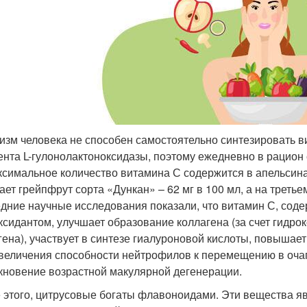
изм человека не способен самостоятельно синтезировать ви
нта L-гулонолактоноксидазы, поэтому ежедневно в рацион 
ксимальное количество витамина С содержится в апельсинах
ает грейпфрут сорта «Дункан» – 62 мг в 100 мл, а на третье
дние научные исследования показали, что витамин С, сод
ксидантом, улучшает образование коллагена (за счет гидро
гена), участвует в синтезе гиалуроновой кислоты, повышае
увеличения способности нейтрофилов к перемещению в оча
кновение возрастной макулярной дегенерации.
 этого, цитрусовые богаты флавоноидами. Эти вещества я