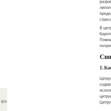
разра
липоп
предо
стрес
В цит
Карот
Помни
потре
Свя
1. К
Цитру
содер
испол
цитру
⇦
Цитру