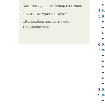
Комплекс для ног, бедер и ягодиц.
К
Паштет из куриной грудки.
К
19 способов заставить себя
тренироваться.
К
К
К
К