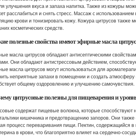
для улучшения вкуса и запаха напитка. Также из кожуры мо
ет расслабиться и снять стресс. Массаж с использованием
ляцию крови и тонизировать кожу. Кожура цитрусов также 
них косметических средств.
акие полезные свойства имеют эфирные масла цитру
ые масла цитрусов обладают антисептическими свойствами
ами. Они обладают антистрессовым действием, способству
ые масла цитрусов могут использоваться для ароматерапи
нить неприятные запахи в помещении и создать атмосферу
бствует общему оздоровлению и улучшению самочувствия.
очему цитрусовые полезны для пищеварения и уровня
совые содержат пищевые волокна, которые способствуют
тальтики кишечника и предотвращению запоров. Они также 
ая процесс переваривания пищи. Пектин, содержащийся в 
терина в крови, что благоприятно влияет на сердечно-сосу