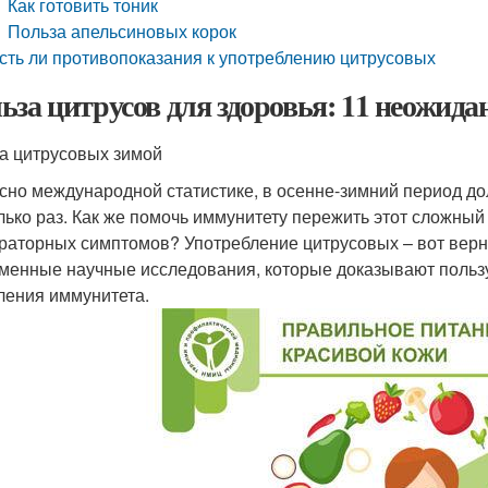
Как готовить тоник
Польза апельсиновых корок
сть ли противопоказания к употреблению цитрусовых
ьза цитрусов для здоровья: 11 неожид
а цитрусовых зимой
сно международной статистике, в осенне-зимний период д
лько раз. Как же помочь иммунитету пережить этот сложны
раторных симптомов? Употребление цитрусовых – вот верн
менные научные исследования, которые доказывают польз
ления иммунитета.