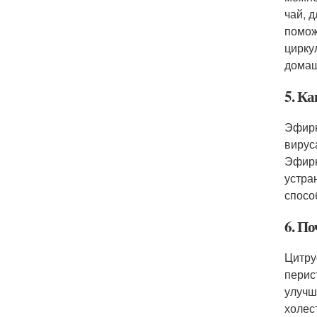
чай, 
помож
цирку
домаш
5. К
Эфирн
вирус
Эфирн
устра
спосо
6. П
Цитру
перис
улучш
холес