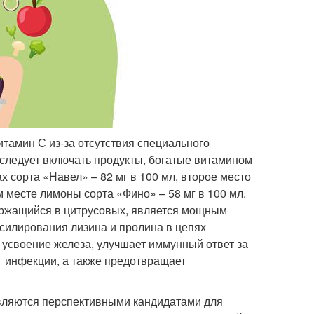
тамин С из-за отсутствия специального
следует включать продукты, богатые витамином
 сорта «Навел» – 82 мг в 100 мл, второе место
м месте лимоны сорта «Фино» – 58 мг в 100 мл.
ержащийся в цитрусовых, является мощным
ксилирования лизина и пролина в цепях
т усвоение железа, улучшает иммунный ответ за
г инфекции, а также предотвращает
вляются перспективными кандидатами для