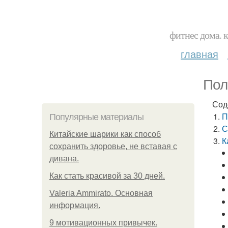
фитнес дома. 
главная
Пол
Сод
П
Популярные материалы
С
Китайские шарики как способ
К
сохранить здоровье, не вставая с
дивана.
Как стать красивой за 30 дней.
Valeria Ammirato. Основная
информация.
9 мотивационных привычек.