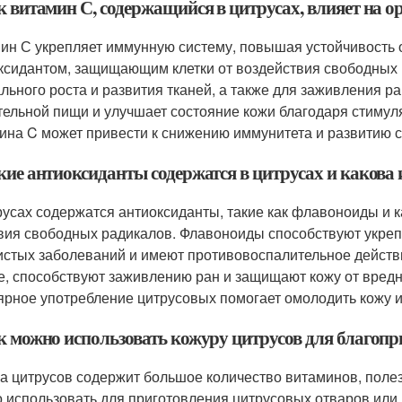
к витамин С, содержащийся в цитрусах, влияет на о
ин С укрепляет иммунную систему, повышая устойчивость
ксидантом, защищающим клетки от воздействия свободных 
льного роста и развития тканей, а также для заживления ра
тельной пищи и улучшает состояние кожи благодаря стимул
ина C может привести к снижению иммунитета и развитию с
кие антиоксиданты содержатся в цитрусах и какова 
русах содержатся антиоксиданты, такие как флавоноиды и 
вия свободных радикалов. Флавоноиды способствуют укреп
истых заболеваний и имеют противовоспалительное действ
е, способствуют заживлению ран и защищают кожу от вредн
ярное употребление цитрусовых помогает омолодить кожу и
ак можно использовать кожуру цитрусов для благопр
а цитрусов содержит большое количество витаминов, полез
 использовать для приготовления цитрусовых отваров или 