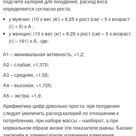
подсчете калорий для похудения, расход веса
определяется согласно роста:
у мужчин: (10 x вес (кг) + 6.25 x рост (см) – 5 x возраст
(г) + 5) x A ;
у женщин: (10 x вес (кг) + 6.25 x рост (см) – 5 x возраст
(г) – 161) x A , где:
А1 – минимальная активность, =1,2;
А2 – слабая, =1,375;
А3 – средняя, =1,55;
А4 – высокая, =1,725;
А5 – экстра, =1,9.
Арифметика цифр довольно проста: при похудении
следует увеличить расход калорий по отношению к
потреблению, при наборе массы – наоборот, а при
нормальном образе жизни эти показатели равны. Баланс
заключён в элементарном уравнении измерения