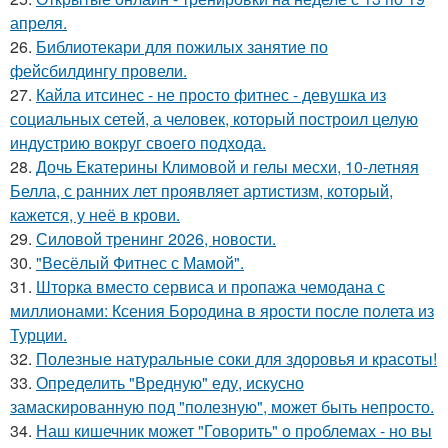
апреля.
26.
Библиотекари для пожилых занятие по
фейсбилдингу провели.
27.
Кайла итсинес - не просто фитнес - девушка из
социальных сетей, а человек, который построил целую
индустрию вокруг своего подхода.
28.
Дочь Екатерины Климовой и гелы месхи, 10-летняя
Белла, с ранних лет проявляет артистизм, который,
кажется, у неё в крови.
29.
Силовой тренинг 2026, новости.
30.
"Весёлый Фитнес с Мамой".
31.
Шторка вместо сервиса и пропажа чемодана с
миллионами: Ксения Бородина в ярости после полета из
Турции.
32.
Полезные натуральные соки для здоровья и красоты!
33.
Определить "Вредную" еду, искусно
замаскированную под "полезную", может быть непросто.
34.
Наш кишечник может "Говорить" о проблемах - но вы