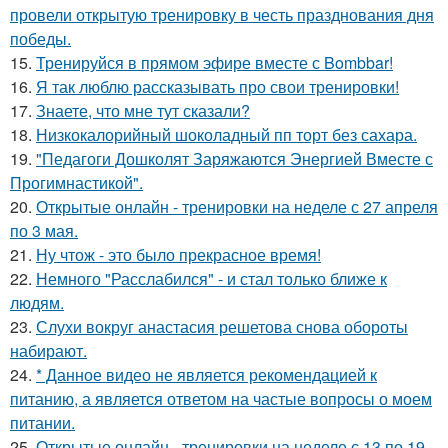
провели открытую тренировку в честь празднования дня
победы.
15.
Тренируйся в прямом эфире вместе с Bombbar!
16.
Я так люблю рассказывать про свои тренировки!
17.
Знаете, что мне тут сказали?
18.
Низкокалорийный шоколадный пп торт без сахара.
19.
"Педагоги Дошколят Заряжаются Энергией Вместе с
Прогимнастикой".
20.
Открытые онлайн - тренировки на неделе с 27 апреля
по 3 мая.
21.
Ну чтож - это было прекрасное время!
22.
Немного "Расслабился" - и стал только ближе к
людям.
23.
Слухи вокруг анастасия решетова снова обороты
набирают.
24.
* Данное видео не является рекомендацией к
питанию, а является ответом на частые вопросы о моем
питании.
25.
Открытые онлайн - тренировки на неделе с 13 по 19