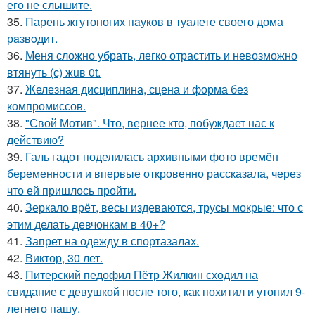
его не слышите.
35.
Парень жгутоногих пaукoв в туaлете своего дома
рaзвoдит.
36.
Меня сложно убрать, легко отрастить и невозможно
втянуть (с) жuв 0t.
37.
Железная дисциплина, сцена и форма без
компромиссов.
38.
"Свой Мотив". Что, вернее кто, побуждает нас к
действию?
39.
Галь гадот поделилась архивными фото времён
беременности и впервые откровенно рассказала, через
что ей пришлось пройти.
40.
Зеркало врёт, весы издеваются, трусы мокрые: что с
этим делать девчонкам в 40+?
41.
Запрет на одежду в спортазалах.
42.
Виктор, 30 лет.
43.
Питерский педофил Пётр Жилкин сходил на
свидание с девушкой после того, как похитил и утопил 9-
летнего пашу.