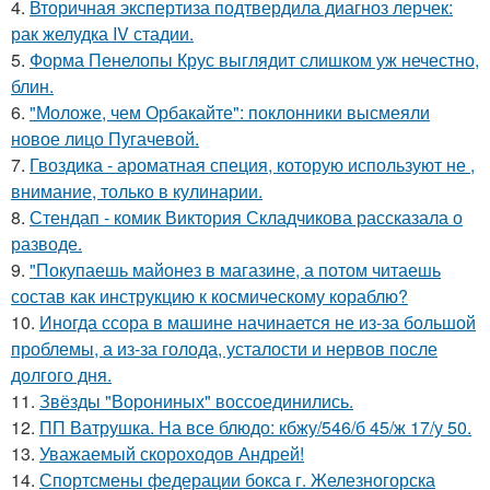
4.
Вторичная экспертиза подтвердила диагноз лерчек:
рак желудка IV стадии.
5.
Форма Пенелопы Крус выглядит слишком уж нечестно,
блин.
6.
"Моложе, чем Орбакайте": поклонники высмеяли
новое лицо Пугачевой.
7.
Гвоздика - ароматная специя, которую используют не ,
внимание, только в кулинарии.
8.
Стендап - комик Виктория Складчикова рассказала о
разводе.
9.
"Покупаешь майонез в магазине, а потом читаешь
состав как инструкцию к космическому кораблю?
10.
Иногда ссора в машине начинается не из-за большой
проблемы, а из-за голода, усталости и нервов после
долгого дня.
11.
Звёзды "Ворониных" воссоединились.
12.
ПП Ватрушка. На все блюдо: кбжу/546/б 45/ж 17/у 50.
13.
Уважаемый скороходов Андрей!
14.
Спортсмены федерации бокса г. Железногорска