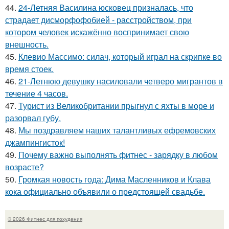
44.
24-Летняя Василина юсковец призналась, что
страдает дисморфофобией - расстройством, при
котором человек искажённо воспринимает свою
внешность.
45.
Клевио Массимо: силач, который играл на скрипке во
время стоек.
46.
21-Летнюю девушку насиловали четверо мигрантов в
течение 4 часов.
47.
Турист из Великобритании прыгнул с яхты в море и
разорвал губу.
48.
Мы поздравляем наших талантливых ефремовских
джампингисток!
49.
Почему важно выполнять фитнес - зарядку в любом
возрасте?
50.
Громкая новость года: Дима Масленников и Клава
кока официально объявили о предстоящей свадьбе.
© 2026 Фитнес для похудения