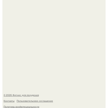
Имбирь - это не только ароматная специя, но и отличный
ингредиент для полезных напитков и блюд.
Тут даже мы не знаем, как комментировать.
© 2026 Фитнес для похудения
Контакты
Пользовательское соглашение
Политика конфидециальности