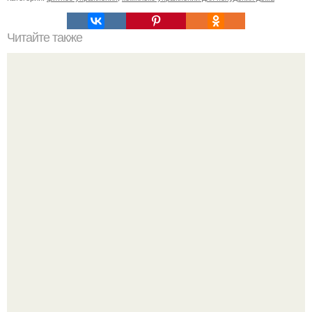
Читайте также
Упражнения для Лопаток.
Китовьи вши. На самом деле это не насекомые, а