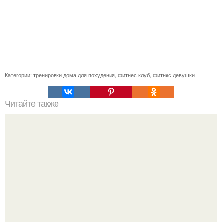
Категории:
тренировки дома для похудения
,
фитнес клуб
,
фитнес девушки
Читайте также
Фитнес-коктейли. Рецепты жиросжигающих коктейлей.