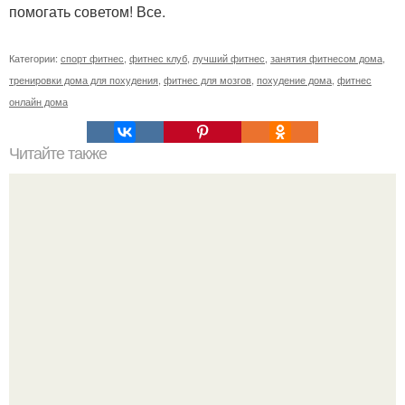
помогать советом! Все.
Категории:
спорт фитнес
,
фитнес клуб
,
лучший фитнес
,
занятия фитнесом дома
,
тренировки дома для похудения
,
фитнес для мозгов
,
похудение дома
,
фитнес
онлайн дома
Читайте также
Как накачать попу, если у вас проблемы с
позвоночником или тренировки попы без осевой
нагрузки.