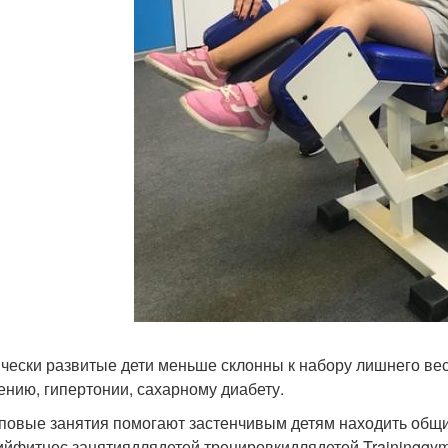
ически развитые дети меньше склонны к набору лишнего ве
ению, гипертонии, сахарному диабету.
пповые занятия помогают застенчивым детям находить общи
ийфитнес занятиядлядетей тренировкидлядетей Traininggy