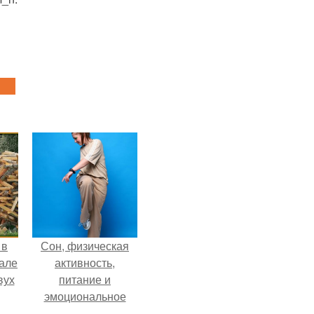
 в
Сон, физическая
зале
активность,
вух
питание и
эмоциональное
состояние!