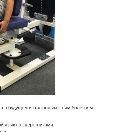
са в будущем и связанным с ним болезням
й язык со сверстниками.
m_n.