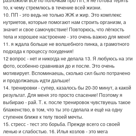
разложили все по полочкам про ПП, я не готова терять
то, к чему стремлюсь в течение всей жизни.
10. ПП - это ведь не только ЖЖ и жир. Это комплекс
нутриетов, которые помогают нам строить организм, а
значит и свое самочувствие! Повторюсь, что лёгкость
тела и хорошее настроение - это очень важно для меня!
11. я ждала больше не волшебного пинка, а грамотного
подхода к процессу похудения!
12 вопрос - нет и никогда не делала 13. Я любуюсь на эти
фото, особенно сравнивая до и после. Это очень
мотивирует. Вспоминаешь, сколько сил было потрачено
и продолжаешь идти дальше!
14. тренировки - супер, казалось бы 20-30 минут, а какой
результат. Для меня это просто спасение! Поэтому я
выбираю - рай. Т. к. после тренировок чувствуешь такое
блаженство, в том, что ты это сделала и ещё на одну
ступенек ближе к телу твоей мечты.
15. стресс - тест это борьба. Прежде всего со своей
ленью и слабостью. 16. Илья козлов - это мега