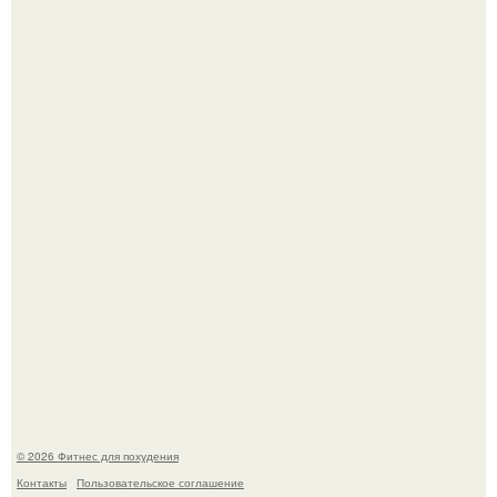
Сон, физическая активность, питание и эмоциональное
состояние!
Хочешь в ЗАЛ? Всем привет!
© 2026 Фитнес для похудения
Контакты
Пользовательское соглашение