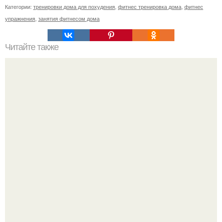
Категории:
тренировки дома для похудения
,
фитнес тренировка дома
,
фитнес
упражнения
,
занятия фитнесом дома
Читайте также
Три женских ошибки в фитнесе.