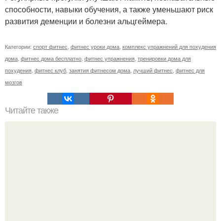
способности, навыки обучения, а также уменьшают риск
развития деменции и болезни альцгеймера.
Категории:
спорт фитнес
,
фитнес уроки дома
,
комплекс упражнений для похудения
дома
,
фитнес дома бесплатно
,
фитнес упражнения
,
тренировки дома для
похудения
,
фитнес клуб
,
занятия фитнесом дома
,
лучший фитнес
,
фитнес для
мозгов
Читайте также
Домашние низкоуглеводные маршмеллоус.