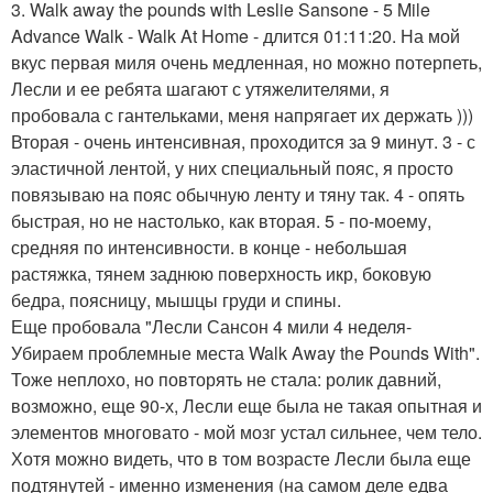
3. Walk away the pounds with Leslie Sansone - 5 Mile
Advance Walk - Walk At Home - длится 01:11:20. На мой
вкус первая миля очень медленная, но можно потерпеть,
Лесли и ее ребята шагают с утяжелителями, я
пробовала с гантельками, меня напрягает их держать )))
Вторая - очень интенсивная, проходится за 9 минут. 3 - с
эластичной лентой, у них специальный пояс, я просто
повязываю на пояс обычную ленту и тяну так. 4 - опять
быстрая, но не настолько, как вторая. 5 - по-моему,
средняя по интенсивности. в конце - небольшая
растяжка, тянем заднюю поверхность икр, боковую
бедра, поясницу, мышцы груди и спины.
Еще пробовала "Лесли Сансон 4 мили 4 неделя-
Убираем проблемные места Walk Away the Pounds With".
Тоже неплохо, но повторять не стала: ролик давний,
возможно, еще 90-х, Лесли еще была не такая опытная и
элементов многовато - мой мозг устал сильнее, чем тело.
Хотя можно видеть, что в том возрасте Лесли была еще
подтянутей - именно изменения (на самом деле едва