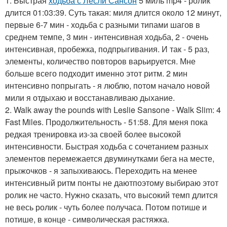
1. Быстрая
ходьба с Лесли Сансон
5 миль mp4 - ролик
длится 01:03:39. Суть такая: миля длится около 12 минут,
первые 6-7 мин - ходьба с разными типами шагов в
среднем темпе, 3 мин - интенсивная ходьба, 2 - очень
интенсивная, пробежка, подпрыгивания. И так - 5 раз,
элементы, количество повторов варьируется. Мне
больше всего подходит именно этот ритм. 2 мин
интенсивно попрыгать - я люблю, потом начало новой
мили я отдыхаю и восстанавливаю дыхание.
2. Walk away the pounds with Leslie Sansone - Walk Slim: 4
Fast Miles. Продолжительность - 51:58. Для меня пока
редкая тренировка из-за своей более высокой
интенсивности. Быстрая ходьба с сочетанием разных
элементов перемежается двуминутками бега на месте,
прыжочков - я запыхиваюсь. Переходить на менее
интенсивный ритм понты не даютпоэтому выбираю этот
ролик не часто. Нужно сказать, что высокий темп длится
не весь ролик - чуть более получаса. Потом потише и
потише, в конце - символическая растяжка.