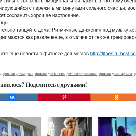
и сильно связаны с эмоциональной памятью. Поэтому очень
иирующийся с пережитыми минутами сильного счастья, вост
ет сохранить хорошее настроение.
анцы.
тельно танцуйте дома! Ритмичные движения под музыку хор
инимаются как развлечение, в отличие от тех же тренировок
ите ещё новости о фитнесе для мозгов
http://fitnes.ru-best.
и:
фитнес уроки дома
,
фитнес для мозгов
,
фитнес упражнения
,
фитнес дома музыка
,
ф
авилось? Поделитесь с друзьями!