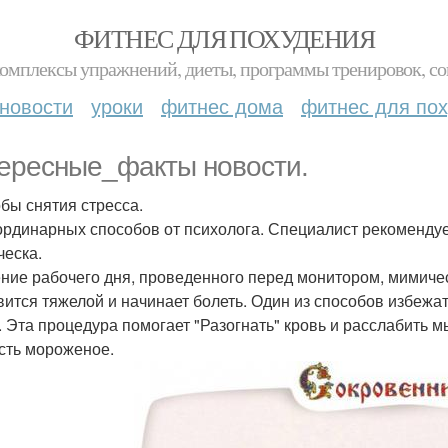
ФИТНЕС ДЛЯ ПОХУДЕНИЯ
комплексы упражнений, диеты, программы тренировок, со
новости
уроки
фитнес дома
фитнес для по
ересные_факты новости.
бы снятия стресса.
ординарных способов от психолога. Специалист рекомендуе
ческа.
ение рабочего дня, проведенного перед монитором, мимичес
вится тяжелой и начинает болеть. Один из способов избежат
. Эта процедура помогает "Разогнать" кровь и расслабить 
есть мороженое.