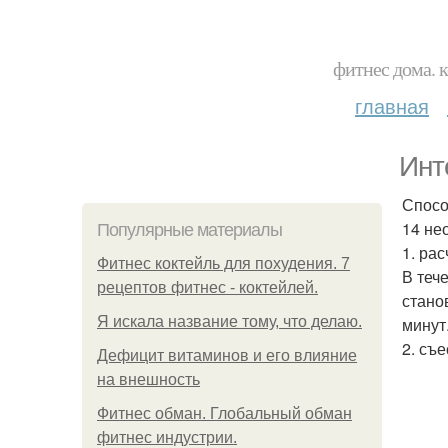
фитнес дома. 
главная
Инт
Спосо
14 не
Популярные материалы
1. рас
Фитнес коктейль для похудения. 7
В теч
рецептов фитнес - коктейлей.
стано
Я искала название тому, что делаю.
минут
2. съ
Дефицит витаминов и его влияние
на внешность
Фитнес обман. Глобальный обман
фитнес индустрии.