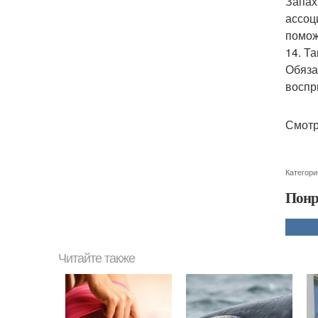
Запах
ассоц
помож
14. Т
Обяза
воспр
Смотр
Категори
Понр
Читайте также