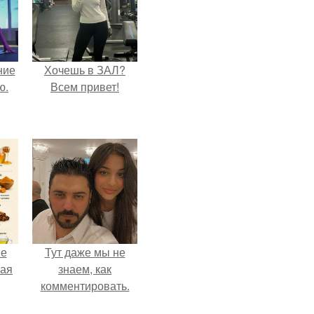
ние
Хочешь в ЗАЛ?
ю.
Всем привет!
не
Тут даже мы не
ная
знаем, как
комментировать.