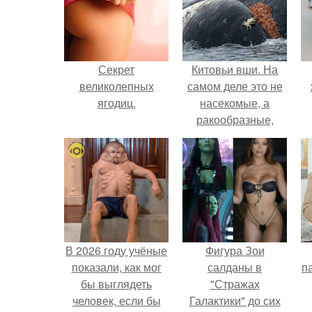
Секрет
Китовьи вши. На
великолепных
самом деле это не
ягодиц.
насекомые, а
ракообразные,
относящиеся к
бокоплавам.
В 2026 году учёные
Фигура Зои
показали, как мог
салданы в
па
бы выглядеть
"Стражах
человек, если бы
Галактики" до сих