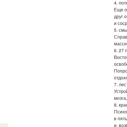
4. пот
Еще о
друг 
и сос
5. см
Справ
масси
6. 27
Восто
освоб
Попро
отдох
7. лес
Устро
мозга
8. кра
Психо
в пят
и, во