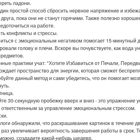
ереть ладони.
дин простой способ сбросить нервное напряжение и избежат
о друга, пока они не станут горячими. Также полезно хорош
редоточиться на работе.
ыть конфликты и стрессы.
иться с эмоциональным негативом помогает 15-минутный ду
ровали голову и плечи. Вскоре вы почувствуете, как вода у
 предметов.
чные практики учат: "Хотите Избавиться от Печали, Передви
ождает пространство для энергии, которая сможет беспреп
буйте данный метод и сами убедитесь, что он помогает моз
нуть.
тница.
йте 30-секундную пробежку вверх и вниз - это упражнение 
, ответственным за управление эмоциональным стрессом.
ски.
логи обнаружили, что раскрашивание картинок в течение дв
ь раз увеличивает вероятность завершения работы в срок. Т
зможно, создадите какой-нибудь шедевр.