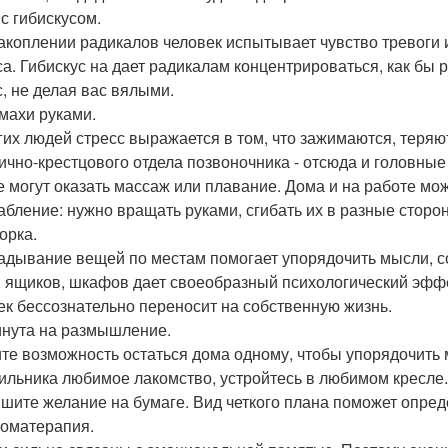
 с гибискусом.
акоплении радикалов человек испытывает чувство тревоги 
са. Гибискус на дает радикалам концентрироваться, как бы 
с, не делая вас вялыми.
змахи руками.
гих людей стресс выражается в том, что зажимаются, теря
ично-крестцового отдела позвоночника - отсюда и головные
е могут оказать массаж или плавание. Дома и на работе м
абление: нужно вращать руками, сгибать их в разные сторон
орка.
адывание вещей по местам помогает упорядочить мысли, со
, ящиков, шкафов дает своеобразный психологический эффе
ек бессознательно переносит на собственную жизнь.
инута на размышление.
те возможность остаться дома одному, чтобы упорядочить 
ильника любимое лакомство, устройтесь в любимом кресле.
ишите желание на бумаге. Вид четкого плана поможет опре
роматерапия.