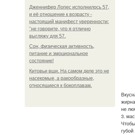
Дженнифер Лопес исполнилось 57,
и её отношение к возрасту -
настоящий манифест уверенности:
"не говорите, что я отлично
выгляжу для 57.
Сон, физическая активность,
питание и эмоциональное
состояние!
Китовьи вши. На самом деле это не
насекомые, а ракообразные,
относящиеся к бокоплавам.
Вкусн
жирна
не лю
3. ма
Чтобы
губой