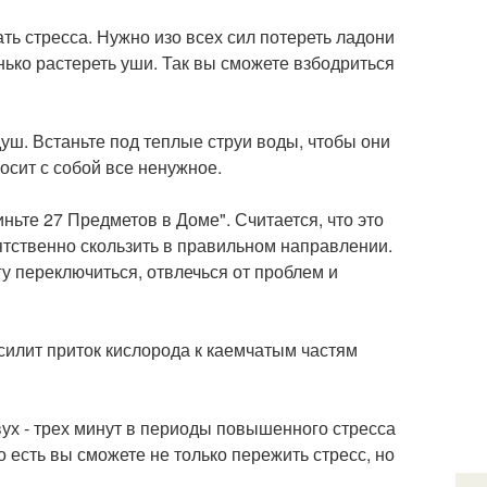
ь стресса. Нужно изо всех сил потереть ладони
енько растереть уши. Так вы сможете взбодриться
ш. Встаньте под теплые струи воды, чтобы они
носит с собой все ненужное.
ньте 27 Предметов в Доме". Считается, что это
ятственно скользить в правильном направлении.
гу переключиться, отвлечься от проблем и
усилит приток кислорода к каемчатым частям
ух - трех минут в периоды повышенного стресса
о есть вы сможете не только пережить стресс, но