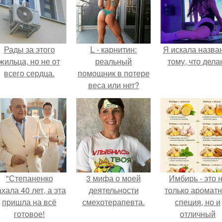
Рады за этого
L - карнитин:
Я искала назва
жильца, но не от
реальный
тому, что дела
всего сердца.
помощник в потере
веса или нет?
"Степаненко
3 мифа о моей
Имбирь - это 
хала 40 лет, а эта
деятельности
только аромат
пришла на всё
смехотерапевта.
специя, но и
готовое!
отличный