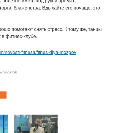
 полезно иметь под рукой аромат,
орга, блаженства. Вдыхайте его почаще, это
ошо помогают снять стресс. К тому же, танцы
 в фитнес-клубе.
com/novosti-fitnesa/fitnes-dlya-mozgov
итнес клуб