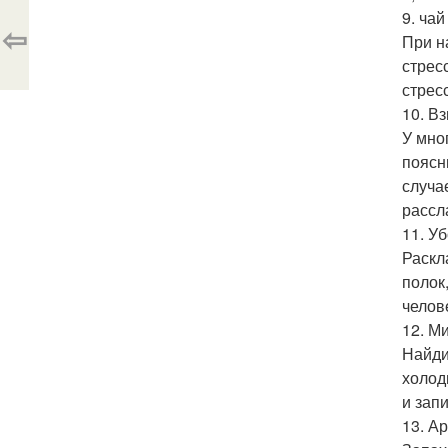
9. чай
⇦
При н
стрес
стрес
10. В
У мно
поясн
случа
рассл
11. Уб
Раскл
полок
челов
12. М
Найди
холод
и зап
13. А