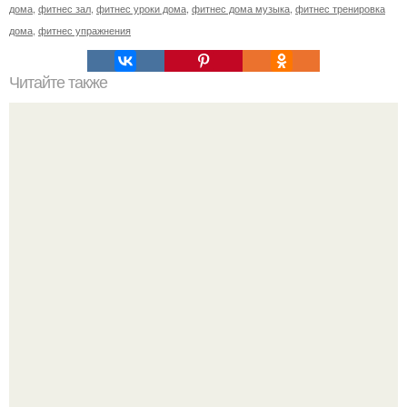
дома
,
фитнес зал
,
фитнес уроки дома
,
фитнес дома музыка
,
фитнес тренировка
дома
,
фитнес упражнения
Читайте также
Слинготанцы. Слинго - танцы! "Слингофитнес" или
"слинготанцы" - это новое направление в фитнесе,
придуманное специально для мам с грудными детьми.