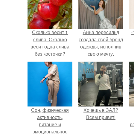
Сколько весит 1
Анна пересильд
-
слива. Сколько
создала свой бренд
весит одна слива
одежды, исполнив
без косточки?
свою мечту.
Сон, физическая
Хочешь в ЗАЛ?
активность,
Всем привет!
питание и
р
эмоциональное