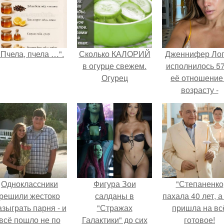
"Пчела, пчела …".
Сколько КАЛОРИЙ
Дженнифер Ло
в огурце свежем.
исполнилось 57
Огурец
её отношение
возрасту -
настоящий
манифест
уверенности: "
говорите, что 
отлично выгля
для 57.
Одноклассники
Фигура Зои
"Степаненко
решили жестоко
салданы в
пахала 40 лет, а
азыграть парня - и
"Стражах
пришла на вс
всё пошло не по
Галактики" до сих
готовое!