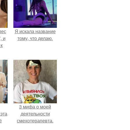
пес
Я искала название
, и
тому, что делаю.
 к
не
я
жу
3 мифа о моей
 эта
деятельности
ё
смехотерапевта.