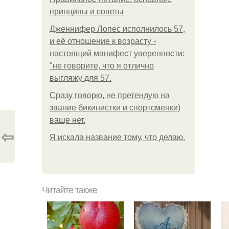
принципы и советы
Дженнифер Лопес исполнилось 57,
и её отношение к возрасту -
настоящий манифест уверенности:
"не говорите, что я отлично
выгляжу для 57.
Сразу говорю, не претендую на
звание бикинистки и спортсменки)
ваще нет.
⇦
Я искала название тому, что делаю.
Читайте также