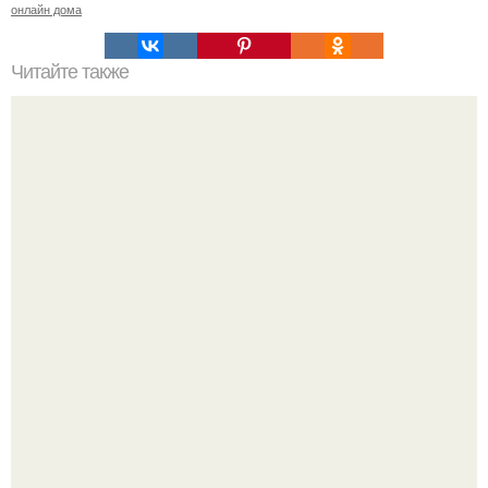
онлайн дома
Читайте также
Как заниматься на степпере. Когда лучше заниматься
спортом: утром или вечером