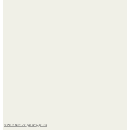
Как накачать ягодицы и не угробить суставы.
Тут даже мы не знаем, как комментировать.
© 2026 Фитнес для похудения