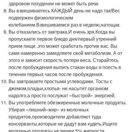
здоровом похудении не может быть речи.
Вы взвешиваетесь КАЖДЫЙ день-не надо так!Вес
подвержен физиологическим
колебаниям.Взвешиваемся раз в неделю,натощак.
Вы отказались от завтрака.И очень зря.Когда вы
пропускаете первое блюдо дня/первый утренний
прием пищи ,это может сработать против вас. Вы
сами намеренно замедляете свой метаболизм. А от
этого и зависит скорость потери веса. Старайтесь
после пробуждения выпить стакан воды и поесть в
течении первых часов после пробуждения.
Вы завтракаете простыми углеводами. Тосты с
джемом,оладьи,хлопья- не насытят организм
надолго,а просто послужат «быстрой» энергией.
Вы употребляете обезжиренные молочные продукты.
Убирая «лишний»жир» из молочных
продуктов,производители добавляют туда
консерванты,которые не дадут вам худеть.Ищите
молочные продукты не менее 5% жирности.