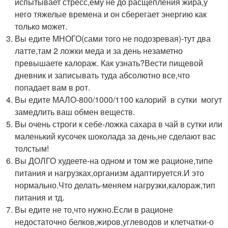
испытывает стресс,ему не до расщепления жира,у
него тяжелые времена и он сберегает энергию как
только может.
Вы едите МНОГО(сами того не подозревая)-тут два
латте,там 2 ложки меда и за день незаметно
превышаете калораж. Как узнать?Вести пищевой
дневник и записывать туда абсолютно все,что
попадает вам в рот.
Вы едите МАЛО-800/1000/1100 калорий в сутки могут
замедлить ваш обмен веществ.
Вы очень строги к себе-ложка сахара в чай в сутки или
маленький кусочек шоколада за день,не сделают вас
толстым!
Вы ДОЛГО худеете-на одном и том же рационе,типе
питания и нагрузках,организм адаптируется.И это
нормально.Что делать-меняем нагрузки,калораж,тип
питания и тд.
Вы едите не то,что нужно.Если в рационе
недостаточно белков,жиров,углеводов и клетчатки-о