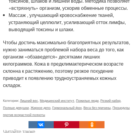
токсинов, шлаков и лишней воды. Методика позволяет
«встряхнуть» организм, ускорив обменные процессы.
Массаж , улучшающий кровоснабжение тканей,
устраняющий целлюлит, усиливающий отток лимфы,
выводящий токсины и шлаки.
Чтобы достичь максимально благоприятных результатов,
нужно заниматься проблемой набора веса до того, как
организм «обзаведется» десятками лишних
килограммов. Кожа в предклимактерическом возрасте
склонна к растяжению, поэтому резкое похудение
приводит к появлению трудноустраняемых кожных
складок.
Категории:
Лишний вес
,
Медицинский институт
,
Пожилые люди
,
Резкий набор
,
Полные девушки
,
Жирное депо
,
Гормональный фон
,
Веса без причины
,
Процедуры
против возрастной полноты
Читайте также