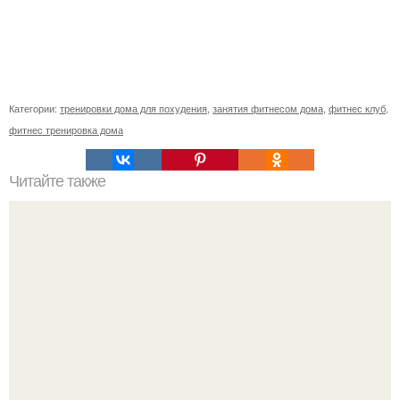
Категории:
тренировки дома для похудения
,
занятия фитнесом дома
,
фитнес клуб
,
фитнес тренировка дома
Читайте также
Насколько легко женщина мышечную массу набирает?