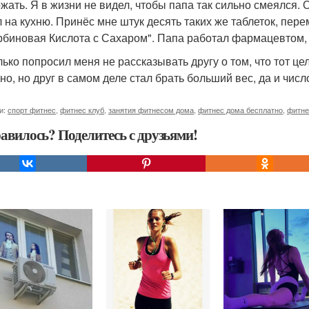
ржать. Я в жизни не видел, чтобы папа так сильно смеялся. 
 на кухню. Принёс мне штук десять таких же таблеток, пер
рбиновая Кислота с Сахаром". Папа работал фармацевтом, 
лько попросил меня не рассказывать другу о том, что тот 
но, но друг в самом деле стал брать больший вес, да и чис
и:
спорт фитнес
,
фитнес клуб
,
занятия фитнесом дома
,
фитнес дома бесплатно
,
фитне
авилось? Поделитесь с друзьями!