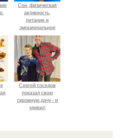
ние
Сон, физическая
ю.
активность,
питание и
эмоциональное
состояние!
не
Сергей соседов
ная
показал свою
скромную дачу - и
удивил
ля
поклонников.
ков