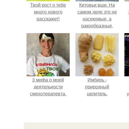
Твой рост о тебе
Китовьи вши. На
много нового
самом деле это не
расскажет!
насекомые, а
ракообразные,
относящиеся к
бокоплавам.
3 мифа о моей
Имбирь -
деятельности
природный
смехотерапевта.
целитель.
у