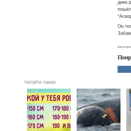
дико 
пошёл
"Аско
Он то
Забав
Категори
Понр
Читайте также