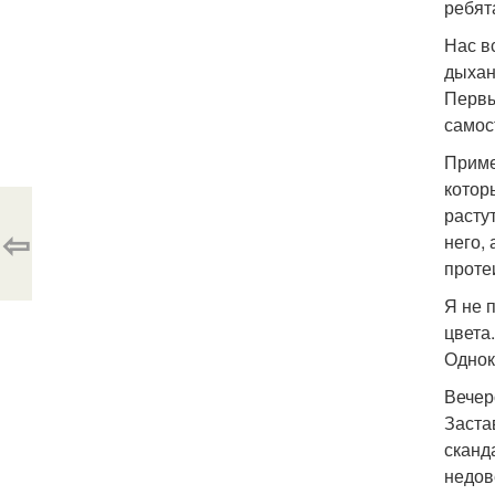
ребят
Нас в
дыхан
Первы
самос
Приме
котор
расту
⇦
него,
проте
Я не 
цвета
Однок
Вечер
Заста
сканд
недов