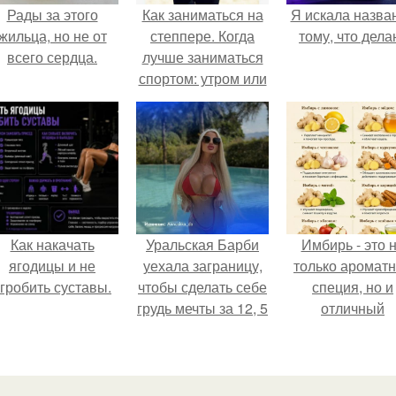
Рады за этого
Как заниматься на
Я искала назва
жильца, но не от
степпере. Когда
тому, что дела
всего сердца.
лучше заниматься
спортом: утром или
вечером
Как накачать
Уральская Барби
Имбирь - это 
ягодицы и не
уехала заграницу,
только аромат
гробить суставы.
чтобы сделать себе
специя, но и
грудь мечты за 12, 5
отличный
тыс.
ингредиент д
полезных напит
и блюд.