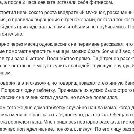
а, а после 2 часа девчата истязали себя фитнесом.
стретил невысокого роста квадратный мужичок, раскачанны
ия, о правилах обращения с тренажёрами, показал тонкости
й день приглядывал за нами, чтобы мы не поубивались. По
тоятельно.
рно через месяц одноклассник на перемене рассказал, что т
ые помогают нарастить мышцы: можно брать больший вес, 
т в три раза быстрее. Волшебство прямо. Ещё тренер расска
 а все остальные могут всучить слабодействующую ерунду. И
ином.
поверил в эти сказочки, но товарищ показал стеклянную ба
. Попросил одну таблетку. Принимать их нужно было строго 
лассник не очень хотел давать, но всё же поделился.
ом того же дня дома таблетку случайно нашла мама, когда д
вила меня всё рассказать. Я, конечно, рассказал. Обещала
ала вернулся папа. Мне пришлось повторно рассказал исто
ерчиво поглядел на неё, понюхал, лизнул. По его лицу рас