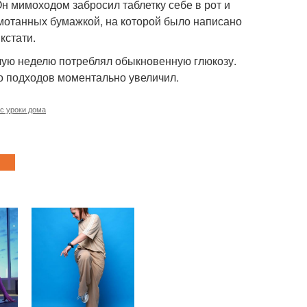
Он мимоходом забросил таблетку себе в рот и
емотанных бумажкой, на которой было написано
кстати.
целую неделю потреблял обыкновенную глюкозу.
ло подходов моментально увеличил.
с уроки дома