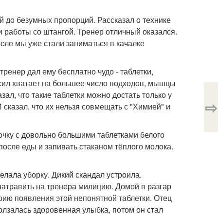
й до безумных пропорций. Рассказал о технике
 работы со штангой. Тренер отличный оказался.
сле мы уже стали заниматься в качалке
ренер дал ему бесплатно чудо - таблетки,
сил хватает на большее число подходов, мышцы
зал, что такие таблетки можно достать только у
⇨
 сказал, что их нельзя совмещать с "Химией" и
ночку с довольно большими таблетками белого
после еды и запивать стаканом тёплого молока.
елала уборку. Дикий скандал устроила.
 натравить на тренера милицию. Домой в разгар
рию появления этой непонятной таблетки. Отец
ползалась здоровенная улыбка, потом он стал