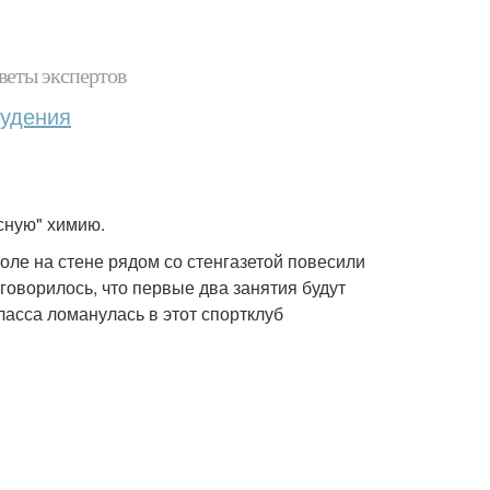
веты экспертов
худения
асную" химию.
коле на стене рядом со стенгазетой повесили
говорилось, что первые два занятия будут
асса ломанулась в этот спортклуб