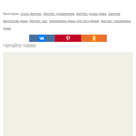
Категории:
спорт фитнес
,
фитнес упражнения
,
фитнес уроки дома
,
занятия
фитнесом дома
,
фитнес зал
,
тренировки дома для похудения
,
фитнес тренировка
дома
Читайте также
5 простых причин, почему не помогает спортзал.