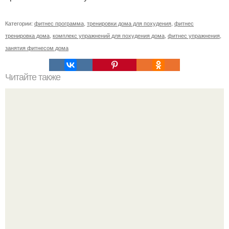
Категории:
фитнес программа
,
тренировки дома для похудения
,
фитнес
тренировка дома
,
комплекс упражнений для похудения дома
,
фитнес упражнения
,
занятия фитнесом дома
Читайте также
Фитнес для начинающих и похудения. Топ-50
упражнений стоя для начинающих и для любого
возраста: без прыжков и приседаний (+ план на 5 дней)