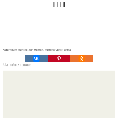
Категории:
фитнес для мозгов
,
фитнес уроки дома
Читайте также
Целевая аудитория фитнес-клуба. Как определить свою