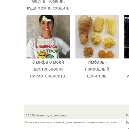
мест в Тюмени,
куда можно сходить
с маленьким
ребенком
3 мифа о моей
Имбирь -
деятельности
природный
смехотерапевта.
целитель.
у
© 2026 Фитнес для похудения
К
П
Фитнес дома. Комплексы упражнений, диеты, программы тренировок, советы экспертов
г.