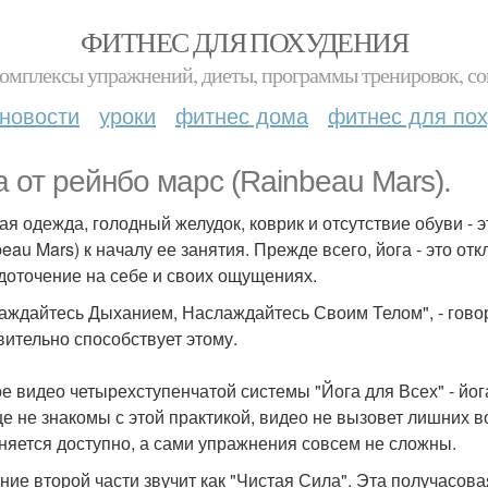
ФИТНЕС ДЛЯ ПОХУДЕНИЯ
комплексы упражнений, диеты, программы тренировок, со
новости
уроки
фитнес дома
фитнес для по
а от рейнбо марс (Rainbeau Mars).
ая одежда, голодный желудок, коврик и отсутствие обуви -
eau Mars) к началу ее занятия. Прежде всего, йога - это от
доточение на себе и своих ощущениях.
аждайтесь Дыханием, Наслаждайтесь Своим Телом", - говор
вительно способствует этому.
е видео четырехступенчатой системы "Йога для Всех" - йо
е не знакомы с этой практикой, видео не вызовет лишних в
няется доступно, а сами упражнения совсем не сложны.
ние второй части звучит как "Чистая Сила". Эта получасов