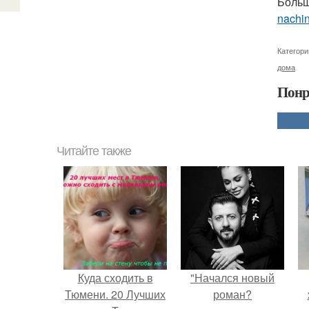
Больш
nachi
Категори
дома
Понр
Читайте также
Куда сходить в
"Начался новый
Тюмени. 20 Лучших
роман?