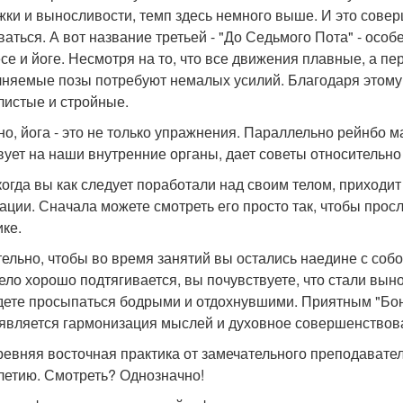
жки и выносливости, темп здесь немного выше. И это сове
ваться. А вот название третьей - "До Седьмого Пота" - особ
се и йоге. Несмотря на то, что все движения плавные, а п
няемые позы потребуют немалых усилий. Благодаря этому 
листые и стройные.
но, йога - это не только упражнения. Параллельно рейнбо м
вует на наши внутренние органы, дает советы относительн
 когда вы как следует поработали над своим телом, приход
ации. Сначала можете смотреть его просто так, чтобы прос
ике.
ельно, чтобы во время занятий вы остались наедине с собо
тело хорошо подтягивается, вы почувствуете, что стали вын
дете просыпаться бодрыми и отдохнувшими. Приятным "Бон
 является гармонизация мыслей и духовное совершенствов
ревняя восточная практика от замечательного преподавател
летию. Смотреть? Однозначно!