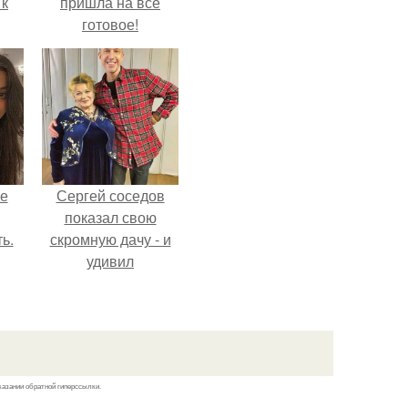
 к
пришла на всё
готовое!
не
я
жу
не
Сергей соседов
показал свою
ь.
скромную дачу - и
удивил
поклонников.
казании обратной гиперссылки.