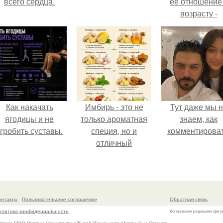
всего сердца.
её отношение
возрасту -
настоящий
манифест
уверенности: "
говорите, что 
отлично выгля
для 57.
Как накачать
Имбирь - это не
Тут даже мы 
ягодицы и не
только ароматная
знаем, как
гробить суставы.
специя, но и
комментироват
отличный
ингредиент для
полезных напитков
и блюд.
онтакты
Пользовательское соглашение
Обратная связь
олитика конфидециальности
Копирование разрешено при у
 Москва, СВАО, Отрадное, Отрадная улица 2Б стр.6, "Бизнес-центр «Отрадный», м. Отрадное