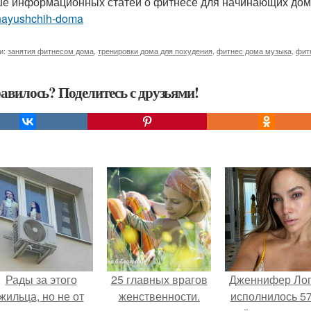
е информационных статей о фитнесе для начинающих до
nayushchih-doma
и:
занятия фитнесом дома
,
тренировки дома для похудения
,
фитнес дома музыка
,
фит
авилось? Поделитесь с друзьями!
Рады за этого
25 главных врагов
Дженнифер Ло
жильца, но не от
женственности.
исполнилось 57