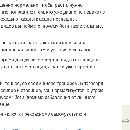
ршенно нормально: чтобы расти, нужно
енно понравится тем, кто уже давно не новичок в
ереходы от асаны к асане неспешны,
видео вы поймете, почему йоги такие сильные,
арс рассказывает, как та или иная асана
о эмоционального самочувствия и дыхания.
ит время для души: четвертое видео посвящено
лушать рекомендации, а затем уже перейти к
й, точнее, со своим видео тренером. Благодаря
осливее и стройнее, сон нормализуется, а утром
усом" йоги (помимо избавления от лишнего
ание.
я - ключ к прекрасному самочувствию и
⇨