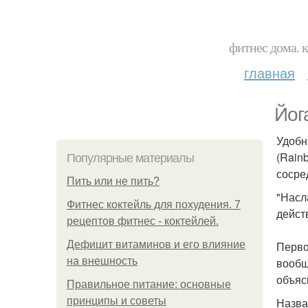
фитнес дома. 
главная
Йог
Удобн
(Rainb
Популярные материалы
сосре
Пить или не пить?
"Насл
Фитнес коктейль для похудения. 7
дейст
рецептов фитнес - коктейлей.
Дефицит витаминов и его влияние
Перво
на внешность
вообщ
объяс
Правильное питание: основные
принципы и советы
Назва