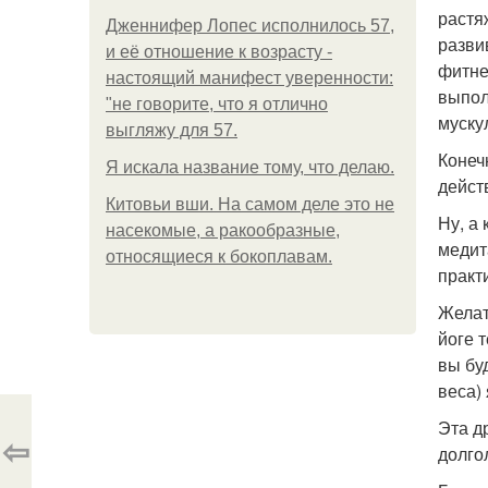
растя
Дженнифер Лопес исполнилось 57,
разви
и её отношение к возрасту -
фитне
настоящий манифест уверенности:
выпол
"не говорите, что я отлично
муску
выгляжу для 57.
Конеч
Я искала название тому, что делаю.
дейст
Китовьи вши. На самом деле это не
Ну, а
насекомые, а ракообразные,
медит
относящиеся к бокоплавам.
практ
Желат
йоге 
вы бу
веса)
Эта д
⇦
долго