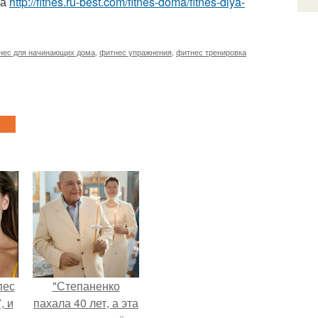
ма
http://fitnes.ru-best.com/fitnes-doma/fitnes-dlya-
нес для начинающих дома
,
фитнес упражнения
,
фитнес тренировка
пес
"Степаненко
, и
пахала 40 лет, а эта