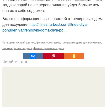
тогда калорий на ее переваривание уйдет больше чем
она их в себе содержит.
Больше информационных новостей о тренировках дома
для похудения
http://fitnes.ru-best.com/fitnes-dlya-
pohudeniya/trenirovki-doma-dlya-po...
Категории:
лучший фитнес
,
фитнес уроки дома
,
тренировки дома для похудения
,
занятия фитнесом дома
,
фитнес тренировка дома
Читайте также
Как похудеть без диет.