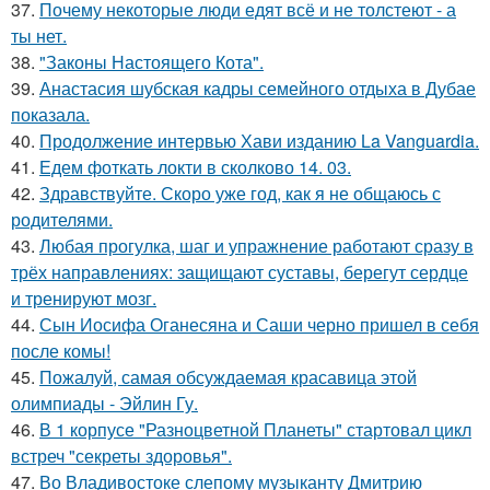
37.
Почему некоторые люди едят всё и не толстеют - а
ты нет.
38.
"Законы Настоящего Кота".
39.
Анастасия шубская кадры семейного отдыха в Дубае
показала.
40.
Продолжение интервью Хави изданию La Vanguardia.
41.
Едем фоткать локти в сколково 14. 03.
42.
Здравствуйте. Скоро уже год, как я не общаюсь с
родителями.
43.
Любая прогулка, шаг и упражнение работают сразу в
трёх направлениях: защищают суставы, берегут сердце
и тренируют мозг.
44.
Сын Иосифа Оганесяна и Саши черно пришел в себя
после комы!
45.
Пожалуй, самая обсуждаемая красавица этой
олимпиады - Эйлин Гу.
46.
В 1 корпусе "Разноцветной Планеты" стартовал цикл
встреч "секреты здоровья".
47.
Во Владивостоке слепому музыканту Дмитрию