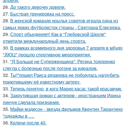
апреля.
26.
До такого девочку довели.
27.
Быстрая тренировка на пресс.
28.
В женской команде крылья советов играла одна из
самых ярких футболисток страны - Светлана Елисеева.
29.
Спорт объединяет! Как в "Глебовской Школе"
отметили международный день спорта.
30.
В рамках всемирного дня здоровья 7 апреля в мбудо
"ДЮЦ" прошло спортивное мероприятия.
31.
"Я Больше не Суперженщина": Регина тодоренко
слегла с болезнью после погони за идеалом.
32.
Ты!"пошел Раиса рязанова не побоялась нагрубить
приютившему её известному актеру.
33.
Теперь понятно, в кого Марио касас такой красавчик.
34.
Закрутившая роман с актером - иностранцем Ирина
пинчук сделала признание.
35.
Майки мэдисон - звезда фильмов Квентин Тарантино
"однажды в ….
36.
Колени после 40.