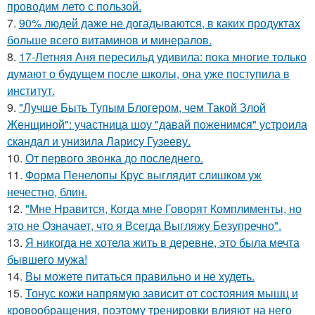
проводим лето с пользой.
7.
90% людей даже не догадываются, в каких продуктах
больше всего витаминов и минералов.
8.
17-Летняя Аня пересильд удивила: пока многие только
думают о будущем после школы, она уже поступила в
институт.
9.
"Лучше Быть Тупым Блогером, чем Такой Злой
Женщиной": участница шоу "давай поженимся" устроила
скандал и унизила Ларису Гузееву.
10.
От первого звонка до последнего.
11.
Форма Пенелопы Крус выглядит слишком уж
нечестно, блин.
12.
"Мне Нравится, Когда мне Говорят Комплименты, но
это не Означает, что я Всегда Выгляжу Безупречно".
13.
Я никогда не хотела жить в деревне, это была мечта
бывшего мужа!
14.
Вы можете питаться правильно и не худеть.
15.
Тонус кожи напрямую зависит от состояния мышц и
кровообращения, поэтому тренировки влияют на него