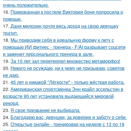
очень положительно.
16.
Прикованная к постели Виктория боня попросила о
помощи.
17.
Даня милохин почти весь доход на свою девушку
тратит.
18.
Мы приводим себя в идеальную форму к лету с
помощью ИИ фитнес - тренера - F/AI разрывает соцсети
и заменит персонального тренера в зале.
19.
За 10 лет зал перетерпел множество метаморфоз!
20.
Никого не осуждаю, ни к чему не призываю, советов
не даю.
21.
45 лет и никакой "Лёгкости" - только жёсткая работа.
22.
Американская спортсменка Энн крайл эссельстин в
возрасте 90 лет установила выдающийся мировой
рекорд.
23.
Я свое призвание не выбирала.
24.
Благодарю вас, девушки, за доверие и заботу о себе.
25.
Открытые онлайн - тренировки на неделе с 13 по 19