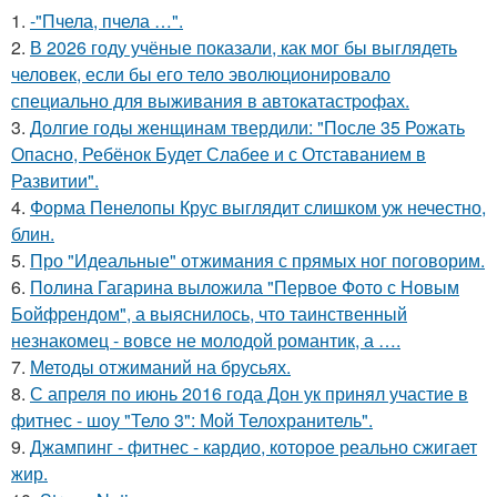
1.
-"Пчела, пчела …".
2.
В 2026 году учёные показали, как мог бы выглядеть
человек, если бы его тело эволюционировало
специально для выживания в автокатастpoфах.
3.
Долгие годы женщинам твердили: "После 35 Рожать
Опасно, Ребёнок Будет Слабее и с Отставанием в
Развитии".
4.
Форма Пенелопы Крус выглядит слишком уж нечестно,
блин.
5.
Про "Идеальные" отжимания с прямых ног поговорим.
6.
Полина Гагарина выложила "Первое Фото с Новым
Бойфрендом", а выяснилось, что таинственный
незнакомец - вовсе не молодой романтик, а ….
7.
Методы отжиманий на брусьях.
8.
С апреля по июнь 2016 года Дон ук принял участие в
фитнес - шоу "Тело 3": Мой Телохранитель".
9.
Джампинг - фитнес - кардио, которое реально сжигает
жир.