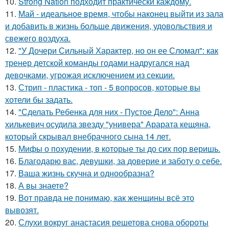
10.
Strong Nation подходит практически каждому.
11.
Май - идеальное время, чтобы наконец выйти из зала
и добавить в жизнь больше движения, удовольствия и
свежего воздуха.
12.
"У Дочери Сильный Характер, но он ее Сломал": как
тренер детской команды годами надругался над
девочками, угрожая исключением из секции.
13.
Стрип - пластика - топ - 5 вопросов, которые вы
хотели бы задать.
14.
"Сделать Ребенка для них - Пустое Дело": Анна
хилькевич осудила звезду "универа" Арарата кещяна,
который скрывал внебрачного сына 14 лет.
15.
Мифы о похудении, в которые ты до сих пор веришь.
16.
Благодарю вас, девушки, за доверие и заботу о себе.
17.
Ваша жизнь скучна и однообразна?
18.
А вы знаете?
19.
Вот правда не понимаю, как женщины всё это
вывозят.
20.
Слухи вокруг анастасия решетова снова обороты