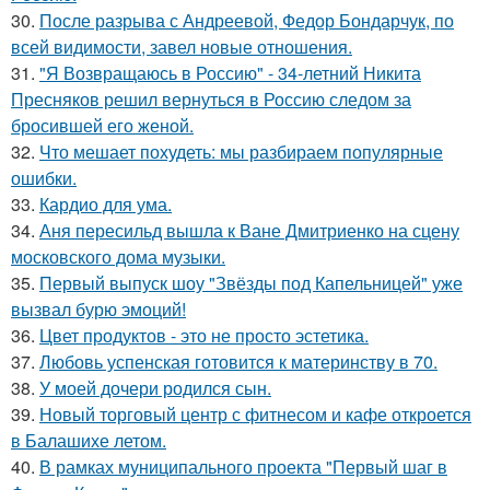
30.
После разрыва с Андреевой, Федор Бондарчук, по
всей видимости, завел новые отношения.
31.
"Я Возвращаюсь в Россию" - 34-летний Никита
Пресняков решил вернуться в Россию следом за
бросившей его женой.
32.
Что мешает похудеть: мы разбираем популярные
ошибки.
33.
Кардио для ума.
34.
Аня пересильд вышла к Ване Дмитриенко на сцену
московского дома музыки.
35.
Первый выпуск шоу "Звёзды под Капельницей" уже
вызвал бурю эмоций!
36.
Цвет продуктов - это не просто эстетика.
37.
Любовь успенская готовится к материнству в 70.
38.
У моей дочери родился сын.
39.
Новый торговый центр с фитнесом и кафе откроется
в Балашихе летом.
40.
В рамках муниципального проекта "Первый шаг в