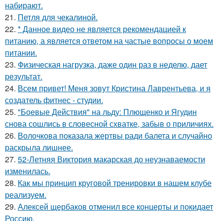
набирают.
21.
Петля для чекалиной.
22.
* Данное видео не является рекомендацией к
питанию, а является ответом на частые вопросы о моем
питании.
23.
Физическая нагрузка, даже один раз в неделю, дает
результат.
24.
Всем привет! Меня зовут Кристина Лаврентьева, и я
создатель фитнес - студии.
25.
"Боевые Действия" на льду: Плющенко и Ягудин
снова сошлись в словесной схватке, забыв о приличиях.
26.
Волочкова показала жертвы ради балета и случайно
раскрыла лишнее.
27.
52-Летняя Виктория макарская до неузнаваемости
изменилась.
28.
Как мы принцип круговой тренировки в нашем клубе
реализуем.
29.
Алексей щербаков отменил все концерты и покидает
Россию.