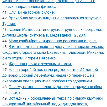
Фитнес Класс" воспитанники детского сада узнают о
новых направлениях фитнеса.
41.
Случай на горном склоне.
42.
Врачебная чета из тынды не вернулась из отпуска в
Турции.
43.
Ксения Матвеева - инструктор групповых программ,
диплом школы фитнеса в. Медведевой, 2023 г.
44.
Мари краймбрери откровенно рассказала о даве.
45.
В интернете разгораются дискуссии о поразительном
сходстве старшего сына Екатерины Климовой, Михаила,
с его отцом, Игорем Петренко.
46.
Жареная гречка с зеленым кремом.
47.
Елена воробей показала редкое фото с 22-летней
дочерью Софией лебенбаум, недавно перенёсшей
очередную операцию из-за проблем со здоровьем.
48.
Почему важно выполнять фитнес - зарядку в любом
возрасте?
49.
Вот единый оформленный текст по смыслу картинки
- аккуратный, читабельный, подходит для поста,