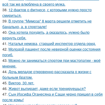
всё так же влюблена в своего мужа.
38.
12 фактов о фитнесе, с которыми нужно просто
смириться.
39.
В группе "Мимоза" 8 марта решили отметить не
банально, а. в спортзале!
40.
Она хотела похудеть, а оказалось, нужно было
вернуть себя.
41.
Наталья немова, старший инспектор отдела орид.
42.
Молодой пациент после неверной оценки состояния
погиб.
43.
Можно ли заниматься спортом при мастопатии - моё
мнение.
44.
Дочь меладзе откровенно рассказала о жизни с
больным братом.
45.
Виктор, 30 лет.
46.
Живот выпирает, даже если тренируешься?
47.
Сын Иосифа Оганесяна и Саши черно пришел в себя
после комы!