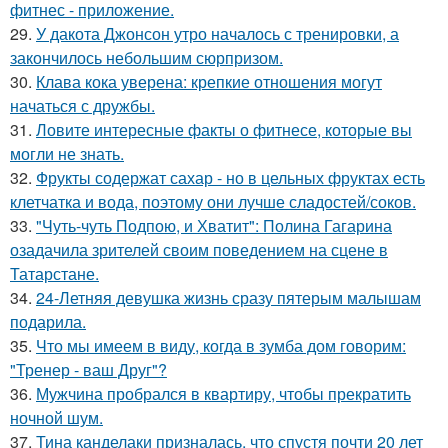
фитнес - приложение.
29.
У дакота Джонсон утро началось с тренировки, а
закончилось небольшим сюрпризом.
30.
Клава кока уверена: крепкие отношения могут
начаться с дружбы.
31.
Ловите интересные факты о фитнесе, которые вы
могли не знать.
32.
Фрукты содержат сахар - но в цельных фруктах есть
клетчатка и вода, поэтому они лучше сладостей/соков.
33.
"Чуть-чуть Подпою, и Хватит": Полина Гагарина
озадачила зрителей своим поведением на сцене в
Татарстане.
34.
24-Летняя девушка жизнь сразу пятерым малышам
подарила.
35.
Что мы имеем в виду, когда в зумба дом говорим:
"Тренер - ваш Друг"?
36.
Мужчина пробрался в квартиру, чтобы прекратить
ночной шум.
37.
Тина канделаки призналась, что спустя почти 20 лет