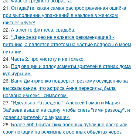
20.
Фиаско среднего возраста.
21.
Отгадайте, какая самая распространенная ошибка
при выполнении упражнений в наклоне в женском
фитнес-клубе!
22.
А в ленте фитнеса, свадьба.
23.
* Данное видео не является рекомендацией к
питанию, а является ответом на частые вопросы о моем
питании.
24.
Часть 2. про чистоту и не только.
25.
Под овации и аплодисменты зрителей в стенах дома
культуры им.
26.
Ваня Дмитриенко подвергся резкому осуждению за
высказывание, что актриса Анна пересильд была
названа им секс - символом.
27.
"Идеально Разведены": Алексей Гоман и Мария
Зайцева вышли на сцену, чтобы спеть "гимн разводу", и
довели зрителей до мурашек.
28.
Более 500 британских военных публично раскрыли
свои локации на режимных военных объектах через