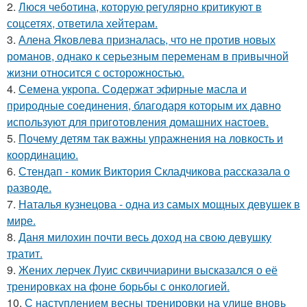
2.
Люся чеботина, которую регулярно критикуют в
соцсетях, ответила хейтерам.
3.
Алена Яковлева призналась, что не против новых
романов, однако к серьезным переменам в привычной
жизни относится с осторожностью.
4.
Семена укропа. Содержат эфирные масла и
природные соединения, благодаря которым их давно
используют для приготовления домашних настоев.
5.
Почему детям так важны упражнения на ловкость и
координацию.
6.
Стендап - комик Виктория Складчикова рассказала о
разводе.
7.
Наталья кузнецова - одна из самых мощных девушек в
мире.
8.
Даня милохин почти весь доход на свою девушку
тратит.
9.
Жених лерчек Луис сквиччиарини высказался о её
тренировках на фоне борьбы с онкологией.
10.
С наступлением весны тренировки на улице вновь