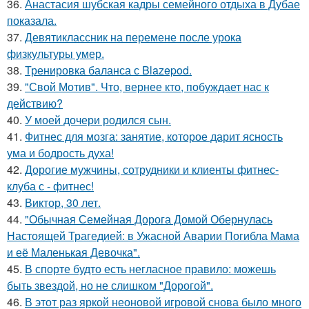
36.
Анастасия шубская кадры семейного отдыха в Дубае
показала.
37.
Девятиклассник на перемене после урока
физкультуры умер.
38.
Тренировка баланса с Blazepod.
39.
"Свой Мотив". Что, вернее кто, побуждает нас к
действию?
40.
У моей дочери родился сын.
41.
Фитнес для мозга: занятие, которое дарит ясность
ума и бодрость духа!
42.
Дорогие мужчины, сотрудники и клиенты фитнес-
клуба с - фитнес!
43.
Виктор, 30 лет.
44.
"Обычная Семейная Дорога Домой Обернулась
Настоящей Трагедией: в Ужасной Аварии Погибла Мама
и её Маленькая Девочка".
45.
В спорте будто есть негласное правило: можешь
быть звездой, но не слишком "Дорогой".
46.
В этот раз яркой неоновой игровой снова было много