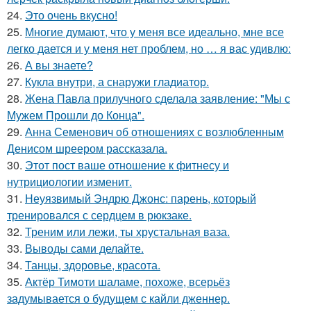
24.
Это очень вкусно!
25.
Многие думают, что у меня все идеально, мне все
легко дается и у меня нет проблем, но … я вас удивлю:
26.
А вы знаете?
27.
Кукла внутри, а снаружи гладиатор.
28.
Жена Павла прилучного сделала заявление: "Мы с
Мужем Прошли до Конца".
29.
Анна Семенович об отношениях с возлюбленным
Денисом шреером рассказала.
30.
Этот пост ваше отношение к фитнесу и
нутрициологии изменит.
31.
Неуязвимый Эндрю Джонс: парень, который
тренировался с сердцем в рюкзаке.
32.
Треним или лежи, ты хрустальная ваза.
33.
Выводы сами делайте.
34.
Танцы, здоровье, красота.
35.
Актёр Тимоти шаламе, похоже, всерьёз
задумывается о будущем с кайли дженнер.