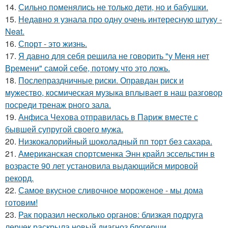
14.
Сильно поменялись не только дети, но и бабушки.
15.
Недавно я узнала про одну очень интересную штуку -
Neat.
16.
Спорт - это жизнь.
17.
Я давно для себя решила не говорить "у Меня нет
Времени" самой себе, потому что это ложь.
18.
Послепраздничные риски. Оправдан риск и
мужество, космическая музыка вплывает в наш разговор
посреди тренаж рного зала.
19.
Анфиса Чехова отправилась в Париж вместе с
бывшей супругой своего мужа.
20.
Низкокалорийный шоколадный пп торт без сахара.
21.
Американская спортсменка Энн крайл эссельстин в
возрасте 90 лет установила выдающийся мировой
рекорд.
22.
Самое вкусное сливочное мороженое - мы дома
готовим!
23.
Рак поразил несколько органов: близкая подруга
лерчек раскрыла новый диагноз блогерши.