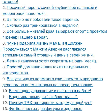
готовое!
2.
Песочный пирог с сочной клубничной начинкой и
меренговой шапочкой!
3.
Вы точно не пробовали такое варенье.
4.
Сколько раз тренироваться в неделю?
5.
Все больше жителей края выбирают спорт с проектом
"Тренер Нашего Двора".
6.
"Мне Подарила Жизнь Мама, и я Должен
Продолжаться": Максим Аверин расплакался,
вспоминая самый страшный день в своей жизни.
7.
Летние каникулы хотят сократить на один месяц.
8.
Простой домашний напиток из натуральных
ингредиентов.
9.
Выпускницу из пермского края насмерть придавило
деревом во время шторма на последнем звонке.
10.
Всего одно упражнение и всё тело в работе!
11.
Водевиль - комедия " любовь зла …".
12.
Почему TRX тренировки каждому подойдут?
13.
Фитбол: польза для фигуры и здоровья.