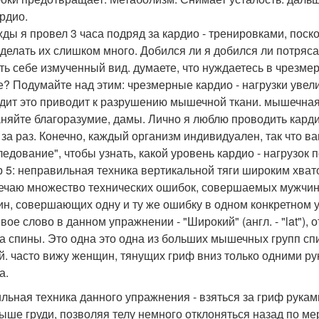
ардио.
ды я провел 3 часа подряд за кардио - тренировками, поско
сделать их слишком много. Добился ли я добился ли потряс
ть себе измученный вид. думаете, что нуждаетесь в чрезмер
? Подумайте над этим: чрезмерные кардио - нагрузки увели
дит это приводит к разрушению мышечной ткани. мышечная
няйте благоразумие, дамы. Лично я люблю проводить кардио 
 за раз. Конечно, каждый организм индивидуален, так что 
ледование", чтобы узнать, какой уровень кардио - нагрузок 
 5: неправильная техника вертикальной тяги широким хват
ечаю множество технических ошибок, совершаемых мужчин
н, совершающих одну и ту же ошибку в одном конкретном у
ое слово в данном упражнении - "Широкий" (англ. - "lat"), 
 спины. Это одна это одна из больших мышечных групп спи
й. часто вижу женщин, тянущих гриф вниз только одними ру
а.
льная техника данного упражнения - взяться за гриф руками
выше груди, позволяя телу немного отклоняться назад по мер