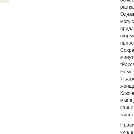
раз к
Однаж
могу 
прида
форме
приво
Сохра
минут
"Расс
Номер
Я зам
женщи
Ключев
мышца
спино
живот
Прави
чуть 