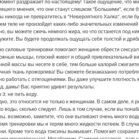
момент раздражает по-настоящему! Такое ощущение, что м
евшего мнения, что они станут слишком "Большими", если 
вы никогда не превратитесь в "Невероятного Халка", если б
ем теле не произойдет каких-либо значительных изменений в
но, вы можете сжечь немного жира, но что останется под ним
ужите. Вы будете продолжать ощущать себя толстой и дряб
о силовые тренировки помогают женщине обрести сексуал
ожные мышцы, плоский живот и общий привлекательный вид.
ной массы вы несете в себе, тем больше калорий сжигаете,
ная ткань прожорлива! Вы сможете безнаказанно потребля
но работать с отягощениями. Вы даже улучшите плотность к
д, дамы! Вас приятно удивят результаты.
 3: не пить воду.
дно, это относится не только к женщинам. В самом деле, я р
ко воды, сколько следует. Лишь в том случае, если вы по
 вы, возможно, заметите, что они выпивают очень много во
емя тренировки мы и терям много жидкости потеем. В случа
ни. Кроме того вода токсины вымывает. Помогает сохранит
оки предотвращает. Метаболизм. Снимает усталость. дальш