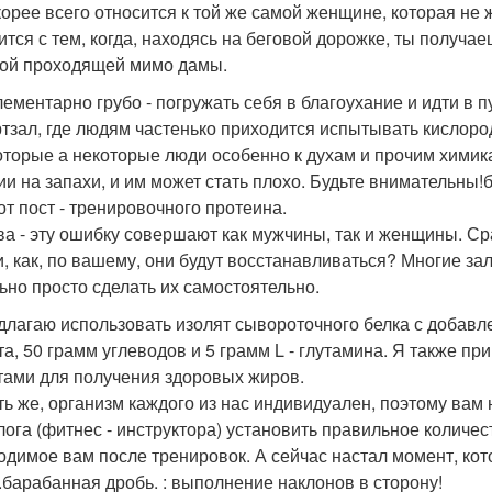
корее всего относится к той же самой женщине, которая не ж
ится с тем, когда, находясь на беговой дорожке, ты получа
кой проходящей мимо дамы.
лементарно грубо - погружать себя в благоухание и идти в 
ртзал, где людям частенько приходится испытывать кислоро
оторые а некоторые люди особенно к духам и прочим химик
ии на запахи, и им может стать плохо. Будьте внимательны!
 от пост - тренировочного протеина.
ва - эту ошибку совершают как мужчины, так и женщины. С
и, как, по вашему, они будут восстанавливаться? Многие з
ьно просто сделать их самостоятельно.
длагаю использовать изолят сывороточного белка с добавл
та, 50 грамм углеводов и 5 грамм L - глутамина. Я также
тами для получения здоровых жиров.
ть же, организм каждого из нас индивидуален, поэтому ва
лога (фитнес - инструктора) установить правильное количес
одимое вам после тренировок. А сейчас настал момент, ко
.барабанная дробь. : выполнение наклонов в сторону!