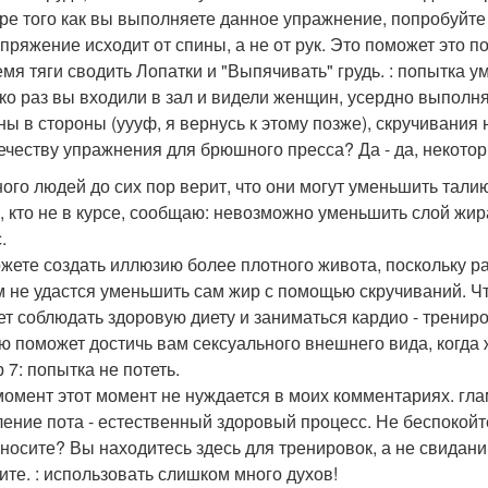
ре того как вы выполняете данное упражнение, попробуйте 
апряжение исходит от спины, а не от рук. Это поможет это п
емя тяги сводить Лопатки и "Выпячивать" грудь. : попытка
ко раз вы входили в зал и видели женщин, усердно выполн
ны в стороны (уууф, я вернусь к этому позже), скручивания
ечеству упражнения для брюшного пресса? Да - да, некото
ного людей до сих пор верит, что они могут уменьшить тал
с, кто не в курсе, сообщаю: невозможно уменьшить слой ж
.
жете создать иллюзию более плотного живота, поскольку 
м не удастся уменьшить сам жир с помощью скручиваний. Ч
ет соблюдать здоровую диету и заниматься кардио - трениро
ю поможет достичь вам сексуального внешнего вида, когда 
 7: попытка не потеть.
момент этот момент не нуждается в моих комментариях. гла
ение пота - естественный здоровый процесс. Не беспокойте
аносите? Вы находитесь здесь для тренировок, а не свиданий
ите. : использовать слишком много духов!