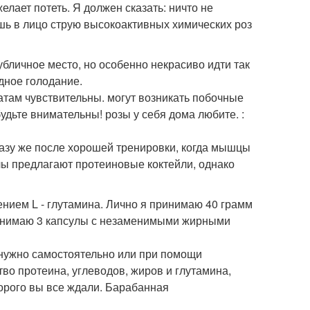
елает потеть. Я должен сказать: ничто не
ешь в лицо струю высокоактивных химических роз
публичное место, но особенно некрасиво идти так
дное голодание.
атам чувствительны. могут возникать побочные
будьте внимательны! розы у себя дома любите. :
разу же после хорошей тренировки, когда мышцы
алы предлагают протеиновые коктейли, однако
ением L - глутамина. Лично я принимаю 40 грамм
 принимаю 3 капсулы с незаменимыми жирными
м нужно самостоятельно или при помощи
тво протеина, углеводов, жиров и глутамина,
торого вы все ждали. Барабанная