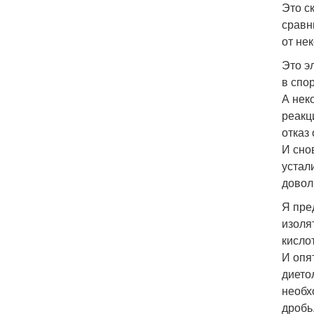
Это с
сравн
от не
Это э
в спо
А нек
реакц
отказ
И сно
устал
довол
Я пре
изоля
кисло
И опя
дието
необх
дробь