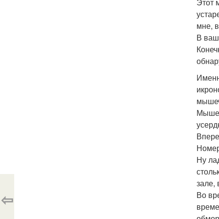
Этот 
устар
мне, 
В ваш
Конеч
обнар
Именн
икрон
мышеч
Мышеч
усерд
Впере
Номер
Ну ла
столь
зале,
⇦
Во вр
време
обмор