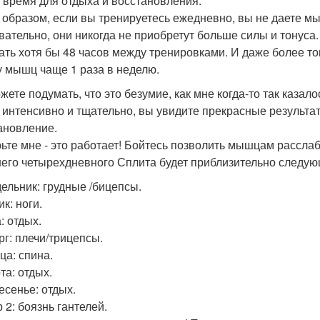
 время для отдыха и восстановления.
 образом, если вы тренируетесь ежедневно, вы не даете м
вательно, они никогда не приобретут больше силы и тонуса
ать хотя бы 48 часов между тренировками. И даже более то
у мышц чаще 1 раза в неделю.
жете подумать, что это безумие, как мне когда-то так казало
интенсивно и тщательно, вы увидите прекрасные результ
ановление.
ьте мне - это работает! Бойтесь позволить мышцам расслаби
его четырехдневного Сплита будет приблизительно следу
ельник: грудные /бицепсы.
к: ноги.
: отдых.
рг: плечи/трицепсы.
ца: спина.
та: отдых.
есенье: отдых.
 2: боязнь гантелей.