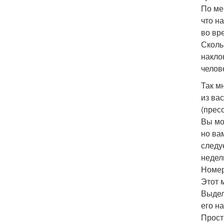
По ме
что н
во вр
Сколь
накло
челов
Так м
из ва
(пресс
Вы мо
но ва
следу
недел
Номер
Этот 
Выдел
его н
Прост