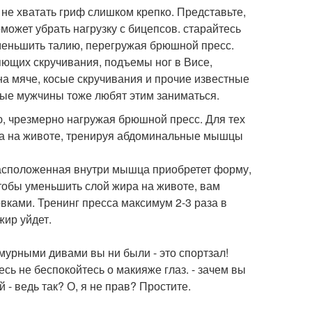
не хватать гриф слишком крепко. Представьте,
оможет убрать нагрузку с бицепсов. старайтесь
 уменьшить талию, перегружая брюшной пресс.
яющих скручивания, подъемы ног в Висе,
 на мяче, косые скручивания и прочие известные
рые мужчины тоже любят этим заниматься.
ию, чрезмерно нагружая брюшной пресс. Для тех
ира на животе, тренируя абдоминальные мышцы
расположенная внутри мышца приобретет форму,
тобы уменьшить слой жира на животе, вам
вками. Тренинг пресса максимум 2-3 раза в
жир уйдет.
мурными дивами вы ни были - это спортзал!
сь не беспокойтесь о макияже глаз. - зачем вы
 - ведь так? О, я не прав? Простите.