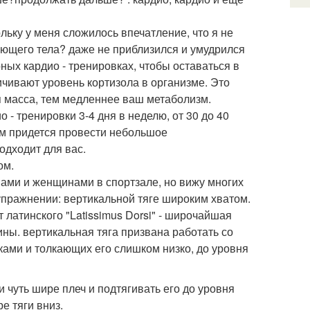
льку у меня сложилось впечатление, что я не
ающего тела? даже не приблизился и умудрился
ных кардио - тренировках, чтобы оставаться в
чивают уровень кортизола в организме. Это
 масса, тем медленнее ваш метаболизм.
- тренировки 3-4 дня в неделю, от 30 до 40
вам придется провести небольшое
подходит для вас.
ом.
ами и женщинами в спортзале, но вижу многих
пражнении: вертикальной тяге широким хватом.
от латинского "Latissimus Dorsi" - широчайшая
ны. вертикальная тяга призвана работать со
ками и толкающих его слишком низко, до уровня
 чуть шире плеч и подтягивать его до уровня
е тяги вниз.