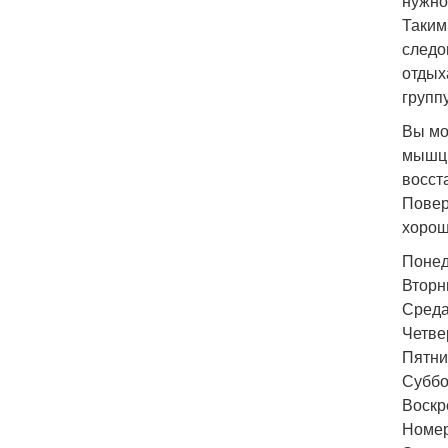
нужно
Таким
следо
отдых
групп
Вы мо
мышц 
восст
Повер
хорош
Понед
Вторни
Среда
Четве
Пятни
Суббо
Воскр
Номер