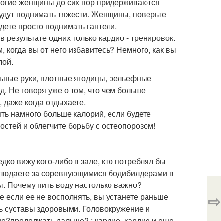
ногие женщины до сих пор придерживаются
будут поднимать тяжести. Женщины, поверьте
удете просто поднимать гантели.
 результате одних только кардио - тренировок.
, когда вы от него избавитесь? Немного, как вы
лой.
ьные руки, плотные ягодицы, рельефные
 Не говоря уже о том, что чем больше
 даже когда отдыхаете.
ть намного больше калорий, если будете
остей и облегчите борьбу с остеопорозом!
едко вижу кого-либо в зале, кто потреблял бы
наблюдаете за соревнующимися бодибилдерами в
ды. Почему пить воду настолько важно?
⇨
е если ее не восполнять, вы устанете раньше
ь суставы здоровыми. Головокружение и
е?продолжать дальше? : кардио, кардио и еще