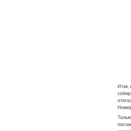
Итак,
собир
отяго
Номер
Тольк
посча