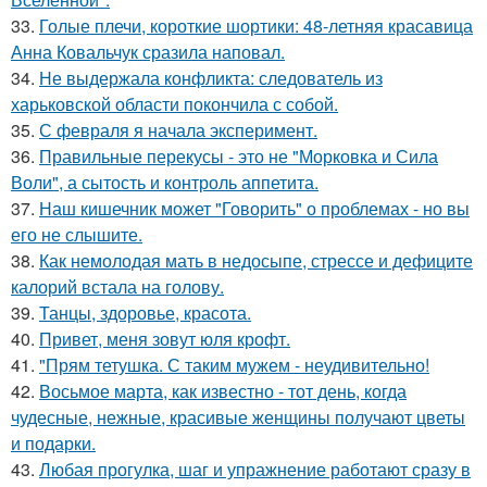
33.
Голые плечи, короткие шортики: 48-летняя красавица
Анна Ковальчук сразила наповал.
34.
Не выдержала конфликта: следователь из
харьковской области покончила с собой.
35.
С февраля я начала эксперимент.
36.
Правильные перекусы - это не "Морковка и Сила
Воли", а сытость и контроль аппетита.
37.
Наш кишечник может "Говорить" о проблемах - но вы
его не слышите.
38.
Как немолодая мать в недосыпе, стрессе и дефиците
калорий встала на голову.
39.
Танцы, здоровье, красота.
40.
Привет, меня зовут юля крофт.
41.
"Прям тетушка. С таким мужем - неудивительно!
42.
Восьмое марта, как известно - тот день, когда
чудесные, нежные, красивые женщины получают цветы
и подарки.
43.
Любая прогулка, шаг и упражнение работают сразу в