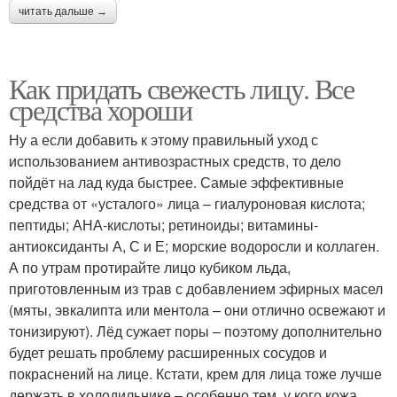
читать дальше →
Как придать свежесть лицу. Все
средства хороши
Ну а если добавить к этому правильный уход с
использованием антивозрастных средств, то дело
пойдёт на лад куда быстрее. Самые эффективные
средства от «усталого» лица – гиалуроновая кислота;
пептиды; АНА-кислоты; ретиноиды; витамины-
антиоксиданты А, С и Е; морские водоросли и коллаген.
А по утрам протирайте лицо кубиком льда,
приготовленным из трав с добавлением эфирных масел
(мяты, эвкалипта или ментола – они отлично освежают и
тонизируют). Лёд сужает поры – поэтому дополнительно
будет решать проблему расширенных сосудов и
покраснений на лице. Кстати, крем для лица тоже лучше
дер­жать в холодильнике – особенно тем, у кого кожа