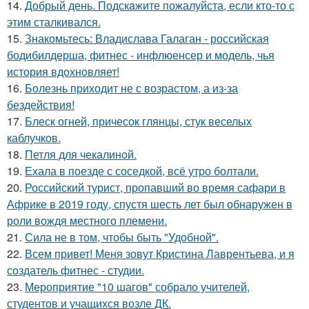
14.
Добрый день. Подскaжите пожалуйста, если кто-то с
этим сталкивался.
15.
Знакомьтесь: Владислава Галаган - российская
бодибилдерша, фитнес - инфлюенсер и модель, чья
история вдохновляет!
16.
Болезнь приходит не с возрастом, а из-за
бездействия!
17.
Блеск огней, причесок глянцы, стук веселых
каблучков.
18.
Петля для чекалиной.
19.
Ехала в поезде с соседкой, всё утро болтали.
20.
Российский турист, пропавший во время сафари в
Африке в 2019 году, спустя шесть лет был обнаружен в
роли вождя местного племени.
21.
Сила не в том, чтобы быть "Удобной".
22.
Всем привет! Меня зовут Кристина Лаврентьева, и я
создатель фитнес - студии.
23.
Мероприятие "10 шагов" собрало учителей,
студентов и учащихся возле ДК.