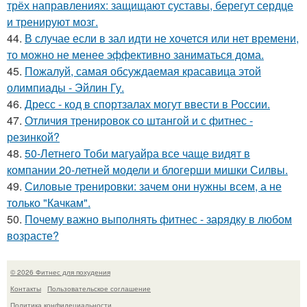
трёх направлениях: защищают суставы, берегут сердце
и тренируют мозг.
44.
В случае если в зал идти не хочется или нет времени,
то можно не менее эффективно заниматься дома.
45.
Пожалуй, самая обсуждаемая красавица этой
олимпиады - Эйлин Гу.
46.
Дресс - код в спортзалах могут ввести в России.
47.
Отличия тренировок со штангой и с фитнес -
резинкой?
48.
50-Летнего Тоби магуайра все чаще видят в
компании 20-летней модели и блогерши мишки Силвы.
49.
Силовые тренировки: зачем они нужны всем, а не
только "Качкам".
50.
Почему важно выполнять фитнес - зарядку в любом
возрасте?
© 2026 Фитнес для похудения
Контакты
Пользовательское соглашение
Политика конфидециальности