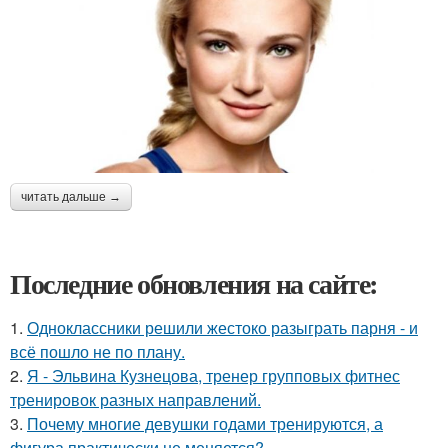
читать дальше →
Последние обновления на сайте:
1.
Одноклассники решили жестоко разыграть парня - и
всё пошло не по плану.
2.
Я - Эльвина Кузнецова, тренер групповых фитнес
тренировок разных направлений.
3.
Почему многие девушки годами тренируются, а
фигура практически не меняется?