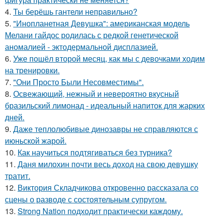
4.
Ты берёшь гантели неправильно?
5.
"Инопланетная Девушка": американская модель
Мелани гайдос родилась с редкой генетической
аномалией - эктодермальной дисплазией.
6.
Уже пошёл второй месяц, как мы с девочками ходим
на тренировки.
7.
"Они Просто Были Несовместимы".
8.
Освежающий, нежный и невероятно вкусный
бразильский лимонад - идеальный напиток для жарких
дней.
9.
Даже теплолюбивые динозавры не справляются с
июньской жарой.
10.
Как научиться подтягиваться без турника?
11.
Даня милохин почти весь доход на свою девушку
тратит.
12.
Виктория Складчикова откровенно рассказала со
сцены о разводе с состоятельным супругом.
13.
Strong Nation подходит практически каждому.