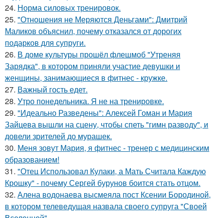
24.
Норма силовых тренировок.
25.
"Отношения не Меряются Деньгами": Дмитрий
Маликов объяснил, почему отказался от дорогих
подарков для супруги.
26.
В доме культуры прошёл флешмоб "Утреняя
Зарядка", в котором приняли участие девушки и
женщины, занимающиеся в фитнес - кружке.
27.
Важный гость едет.
28.
Утро понедельника. Я не на тренировке.
29.
"Идеально Разведены": Алексей Гоман и Мария
Зайцева вышли на сцену, чтобы спеть "гимн разводу", и
довели зрителей до мурашек.
30.
Меня зовут Мария, я фитнес - тренер с медицинским
образованием!
31.
"Отец Использовал Кулаки, а Мать Считала Каждую
Крошку" - почему Сергей бурунов боится стать отцом.
32.
Алена водонаева высмеяла пост Ксении Бородиной,
в котором телеведущая назвала своего супруга "Своей
Вселенной".