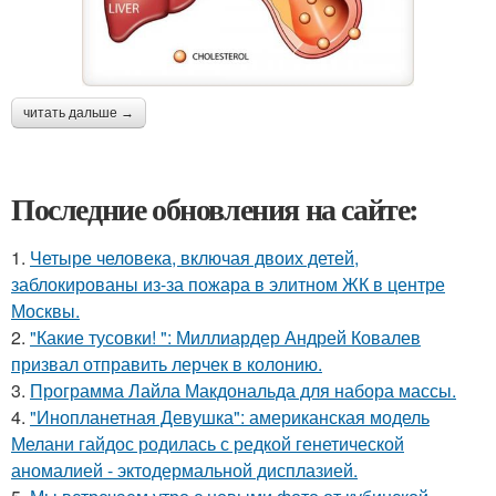
читать дальше →
Последние обновления на сайте:
1.
Четыре человека, включая двоих детей,
заблокированы из-за пожара в элитном ЖК в центре
Москвы.
2.
"Какие тусовки! ": Миллиардер Андрей Ковалев
призвал отправить лерчек в колонию.
3.
Программа Лайла Макдональда для набора массы.
4.
"Инопланетная Девушка": американская модель
Мелани гайдос родилась с редкой генетической
аномалией - эктодермальной дисплазией.