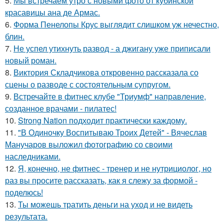
5.
Мы встречаем утро с новыми фото от кубинской
красавицы ана де Армас.
6.
Форма Пенелопы Крус выглядит слишком уж нечестно,
блин.
7.
Не успел утихнуть развод - а джигану уже приписали
новый роман.
8.
Виктория Складчикова откровенно рассказала со
сцены о разводе с состоятельным супругом.
9.
Встречайте в фитнес клубе "Триумф" направление,
созданное врачами - пилатес!
10.
Strong Nation подходит практически каждому.
11.
"В Одиночку Воспитываю Троих Детей" - Вячеслав
Манучаров выложил фотографию со своими
наследниками.
12.
Я, конечно, не фитнес - тренер и не нутрициолог, но
раз вы просите рассказать, как я слежу за формой -
поделюсь!
13.
Ты можешь тратить деньги на уход и не видеть
результата.