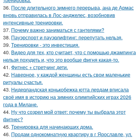
тренировка.
36.
После длительного зимнего перерыва, ана де Армас
вновь отправилась в Лос-анджелес, возобновив
интенсивные тренировки.
37.
Почему важно заниматься с гантелями?
38.
Пауэрспорт и пауэрлифтинг: перепутать нельзя.
39.
Тренировки - это инвестиция.
40.
Видео для тех, кто считает, что с помощью джампинга
нельзя похудеть и, что это вообще фигня какая-то.
41.
Фитнес + стретчинг дети.
42.
Наверное, у каждой женщины есть свои маленькие
ритуалы счастья.
43.
Нидерландская конькобежка ютта лердам вписала
своё имя в историю на зимних олимпийских играх 2026
года в Милане.
44.
Ну что созрел мой ответ: почему ты выбрала этот
фитнес?
45.
Тренировка для начинающих дома.
46.
Продам однокомнатную квартиру в г Ярославле, ул.