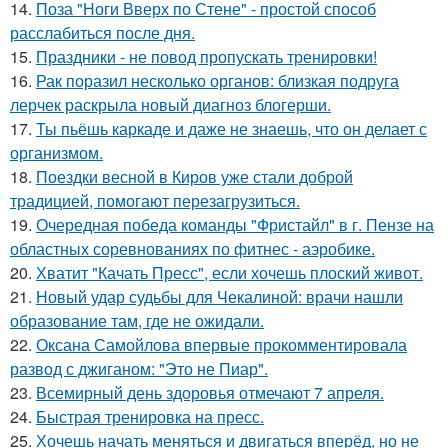
14.
Поза "Ноги Вверх по Стене" - простой способ
расслабиться после дня.
15.
Праздники - не повод пропускать тренировки!
16.
Рак поразил несколько органов: близкая подруга
лерчек раскрыла новый диагноз блогерши.
17.
Ты пьёшь каркаде и даже не знаешь, что он делает с
организмом.
18.
Поездки весной в Киров уже стали доброй
традицией, помогают перезагрузиться.
19.
Очередная победа команды "Фристайл" в г. Пензе на
областных соревнованиях по фитнес - аэробике.
20.
Хватит "Качать Пресс", если хочешь плоский живот.
21.
Новый удар судьбы для Чекалиной: врачи нашли
образование там, где не ожидали.
22.
Оксана Самойлова впервые прокомментировала
развод с джиганом: "Это не Пиар".
23.
Всемирный день здоровья отмечают 7 апреля.
24.
Быстрая тренировка на пресс.
25.
Хочешь начать меняться и двигаться вперёд, но не