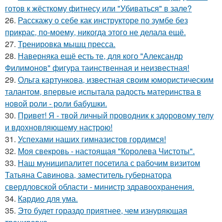
готов к жёсткому фитнесу или "Убиваться" в зале?
26.
Расскажу о себе как инструкторе по зумбе без
прикрас, по-моему, никогда этого не делала ещё.
27.
Тренировка мышц пресса.
28.
Наверняка ещё есть те, для кого "Александр
Филимонов" фигура таинственная и неизвестная!
29.
Ольга картункова, известная своим юмористическим
талантом, впервые испытала радость материнства в
новой роли - роли бабушки.
30.
Привет! Я - твой личный проводник к здоровому телу
и вдохновляющему настрою!
31.
Успехами наших гимназистов гордимся!
32.
Моя свекровь - настоящая "Королева Чистоты".
33.
Наш муниципалитет посетила с рабочим визитом
Татьяна Савинова, заместитель губернатора
свердловской области - министр здравоохранения.
34.
Кардио для ума.
35.
Это будет гораздо приятнее, чем изнуряющая