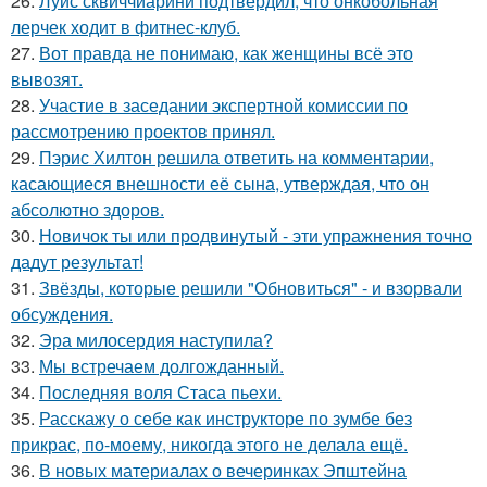
26.
Луис сквиччиарини подтвердил, что онкобольная
лерчек ходит в фитнес-клуб.
27.
Вот правда не понимаю, как женщины всё это
вывозят.
28.
Участие в заседании экспертной комиссии по
рассмотрению проектов принял.
29.
Пэрис Хилтон решила ответить на комментарии,
касающиеся внешности её сына, утверждая, что он
абсолютно здоров.
30.
Новичок ты или продвинутый - эти упражнения точно
дадут результат!
31.
Звёзды, которые решили "Обновиться" - и взорвали
обсуждения.
32.
Эра милосердия наступила?
33.
Мы встречаем долгожданный.
34.
Последняя воля Стаса пьехи.
35.
Расскажу о себе как инструкторе по зумбе без
прикрас, по-моему, никогда этого не делала ещё.
36.
В новых материалах о вечеринках Эпштейна