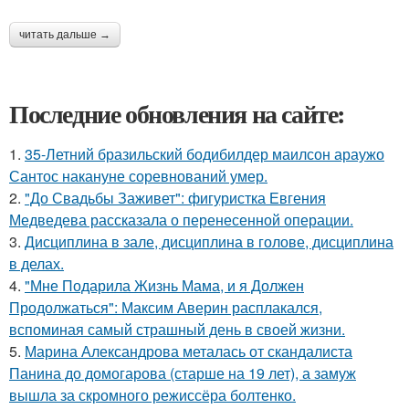
читать дальше →
Последние обновления на сайте:
1.
35-Летний бразильский бодибилдер маилсон араужо
Сантос накануне соревнований умер.
2.
"До Свадьбы Заживет": фигуристка Евгения
Медведева рассказала о перенесенной операции.
3.
Дисциплина в зале, дисциплина в голове, дисциплина
в делах.
4.
"Мне Подарила Жизнь Мама, и я Должен
Продолжаться": Максим Аверин расплакался,
вспоминая самый страшный день в своей жизни.
5.
Марина Александрова металась от скандалиста
Панина до домогарова (старше на 19 лет), а замуж
вышла за скромного режиссёра болтенко.