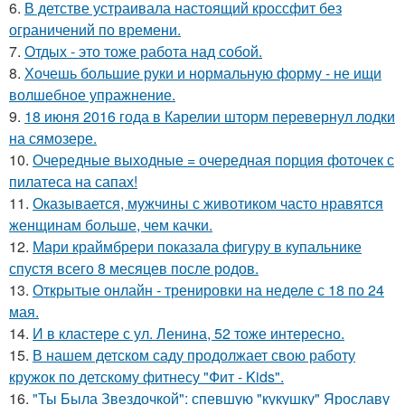
6.
В детстве устраивала настоящий кроссфит без
ограничений по времени.
7.
Отдых - это тоже работа над собой.
8.
Хочешь большие руки и нормальную форму - не ищи
волшебное упражнение.
9.
18 июня 2016 года в Карелии шторм перевернул лодки
на сямозере.
10.
Очередные выходные = очередная порция фоточек с
пилатеса на сапах!
11.
Оказывается, мужчины с животиком часто нравятся
женщинам больше, чем качки.
12.
Мари краймбрери показала фигуру в купальнике
спустя всего 8 месяцев после родов.
13.
Открытые онлайн - тренировки на неделе с 18 по 24
мая.
14.
И в кластере с ул. Ленина, 52 тоже интересно.
15.
В нашем детском саду продолжает свою работу
кружок по детскому фитнесу "Фит - Kids".
16.
"Ты Была Звездочкой": спевшую "кукушку" Ярославу