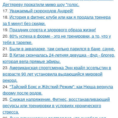
Дегтяреву прокатили мимо шоу "голос.
17.
Уважаемый скороходов Андрей!
18.
История в фитнес клубе или как я продала тренера
за 5 минут без скидки.
19.
Праздник спорта и здорового образа жизни!
20.
80% успеха в форме - это не тренировки, а то, что у
тебя в тарелке.
21.
Были в аквапарке, там сильно парился в бане, сауне.
22.
В Китае скончалась 24-летняя девушка - фуд - блогер,
которая вела прямые эфиры.
23.
Американская спортсменка Энн крайл эссельстин в
возрасте 90 лет установила выдающийся мировой
рекорд.
24.
"Тайский Бокс и Жёсткий Режим": как Нюша вернула
форму после родов.
25.
Снижая напряжение. Фитнес, восстанавливающий
ресурсы или тренировки в условиях хронического
стресса.