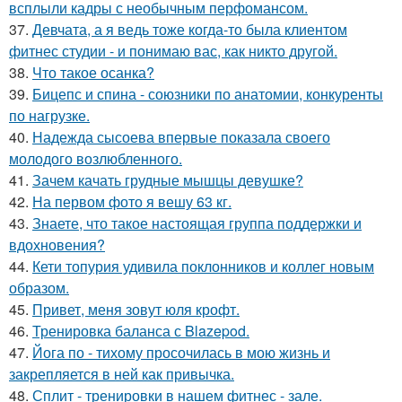
всплыли кадры с необычным перфомансом.
37.
Девчата, а я ведь тоже когда-то была клиентом
фитнес студии - и понимаю вас, как никто другой.
38.
Что такое осанка?
39.
Бицепс и спина - союзники по анатомии, конкуренты
по нагрузке.
40.
Надежда сысоева впервые показала своего
молодого возлюбленного.
41.
Зачем качать грудные мышцы девушке?
42.
На первом фото я вешу 63 кг.
43.
Знаете, что такое настоящая группа поддержки и
вдохновения?
44.
Кети топурия удивила поклонников и коллег новым
образом.
45.
Привет, меня зовут юля крофт.
46.
Тренировка баланса с Blazepod.
47.
Йога по - тихому просочилась в мою жизнь и
закрепляется в ней как привычка.
48.
Сплит - тренировки в нашем фитнес - зале.