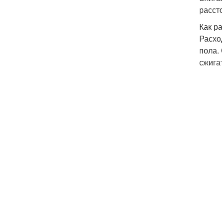
расст
Как р
Расхо
пола.
сжига