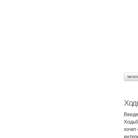
читат
Ходь
Введ
Ходьб
хочет
интер