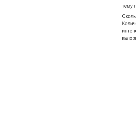
тему 
Сколь
Колич
интен
калори