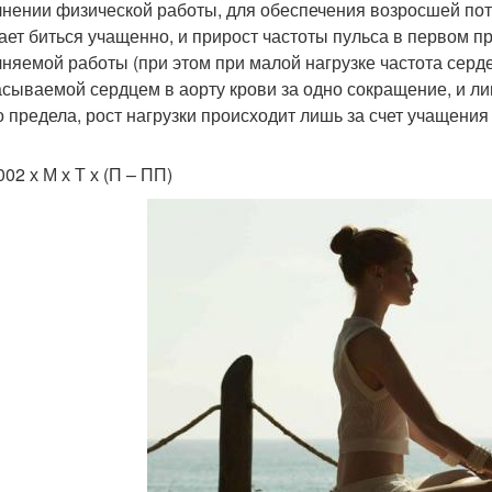
нении физической работы, для обеспечения возросшей пот
ает биться учащенно, и прирост частоты пульса в первом
няемой работы (при этом при малой нагрузке частота сер
сываемой сердцем в аорту крови за одно сокращение, и л
о предела, рост нагрузки происходит лишь за счет учащения 
002 х М х Т х (П – ПП)