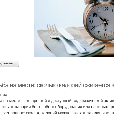
ь дальше →
ба на месте: сколько калорий сжигается 
ение
а на месте – это простой и доступный вид физической актив
 сжигать калории без особого оборудования или сложных т
есует вопрос: сколько калорий можно сжигать за один час т