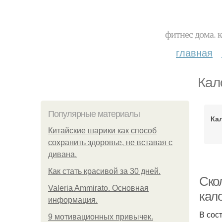
фитнес дома. 
главная
Кал
Популярные материалы
Ка
Китайские шарики как способ
сохранить здоровье, не вставая с
дивана.
Как стать красивой за 30 дней.
Ско
Valeria Ammirato. Основная
кал
информация.
В сос
9 мотивационных привычек.