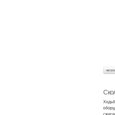
читат
Ско
Ходьб
обору
сжига