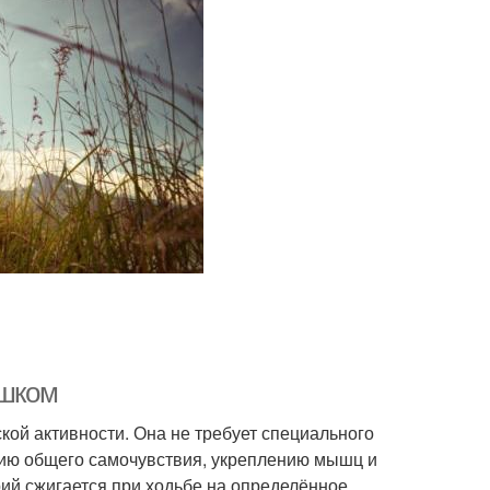
ешком
кой активности. Она не требует специального
нию общего самочувствия, укреплению мышц и
рий сжигается при ходьбе на определённое