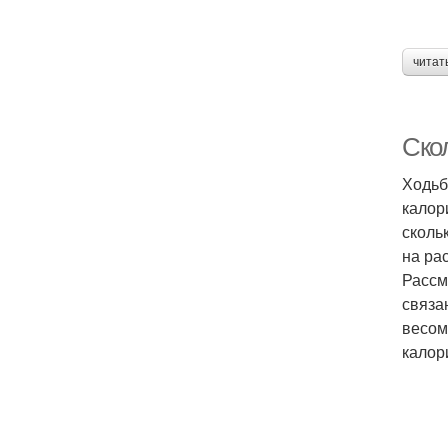
читат
Ско
Ходьб
калор
сколь
на ра
Рассм
связа
весом
калори