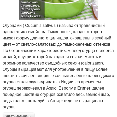
Огурцами ( Cucumis sativus ) называют травянистый
однолетник семейства Тыквенные , плоды которого
имеют форму длинного цилиндра, окрашены в зелёный
цвет – от светло-салатовых до тёмно-зелёных оттенков.
По ботаническим характеристикам плод огурца является
ягодой, внутри которой находится сочная мякоть и
огромное количество съедобных семян (calorizator).
Огурцы выращивают для употребления в пищу более
шести тысяч лет, впервые сочные зелёные плоды дикого
огурца стали окультуривать в Индии, со временем
огурец перекочевал в Азию, Европу и Египет, далее
победное шествие огурцов охватило весь земной шар,
ведь только, пожалуй, в Антарктиде не выращивают
огурцы.
читать дальше →